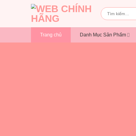
Bỏ
qua
Tìm
kiếm:
nội
dung
Trang chủ
Danh Mục Sản Phẩm