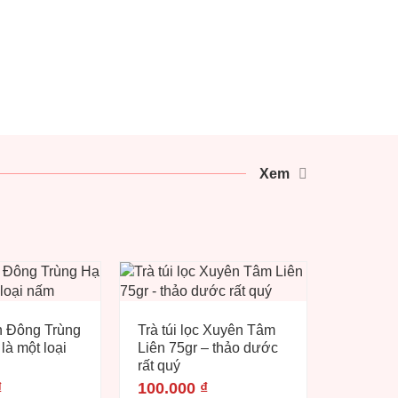
cường s
1.350.
Xem
n Đông Trùng
Trà túi lọc Xuyên Tâm
là một loại
Liên 75gr – thảo dước
rất quý
₫
100.000
₫