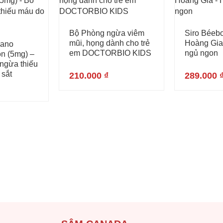
Bộ Phòng ngừa viêm
Siro Béeb
mũi, họng dành cho trẻ
Hoàng Gia 
Nano
em DOCTORBIO KIDS
ngủ ngon
on (5mg) –
 ngừa thiếu
 sắt
210.000
₫
289.000