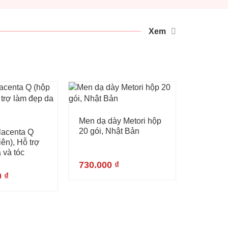
Xem
Men dạ dày Metori hộp
20 gói, Nhật Bản
lacenta Q
iên), Hỗ trợ
 và tóc
730.000
₫
0
₫
Viên na
Fucoida
viên – H