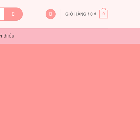
0
GIỎ HÀNG /
0
₫
i thiệu