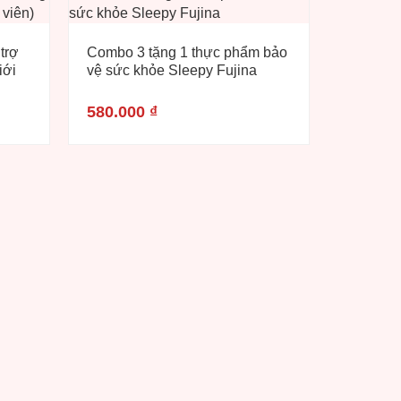
trợ
Combo 3 tặng 1 thực phẩm bảo
iới
vệ sức khỏe Sleepy Fujina
580.000
₫
Viên uốn
đường h
(Hộp 120
880.00