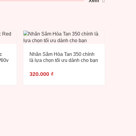
Xem
c
Nhân Sâm Hòa Tan 350 chính
/60v
là lựa chọn tối ưu dành cho bạn
320.000
₫
Viên Ngâ
hộp nhỏ 