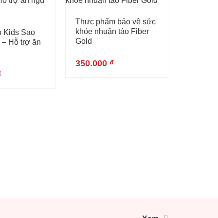
Thực phẩm bảo vệ sức
khỏe nhuận táo Fiber
o Kids Sao
Gold
– Hỗ trợ ăn
350.000
₫
₫
Thực ph
khỏe Me
Biotic G
350.00