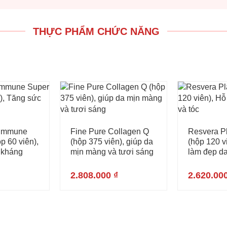
THỰC PHẨM CHỨC NĂNG
Immune
Fine Pure Collagen Q
Resvera P
p 60 viên),
(hộp 375 viên), giúp da
(hộp 120 v
 kháng
mịn màng và tươi sáng
làm đẹp da
2.808.000
₫
2.620.00