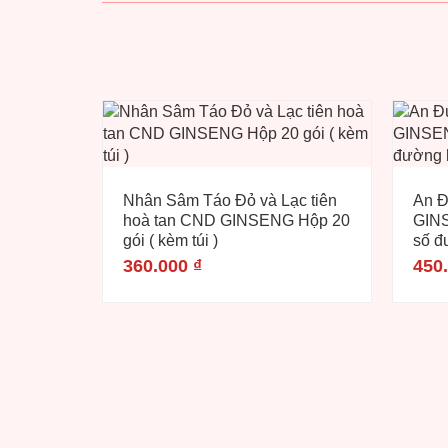
Nhân Sâm Táo Đỏ và Lạc tiên
An 
hoà tan CND GINSENG Hộp 20
GINS
gói ( kèm túi )
số đ
360.000
₫
450