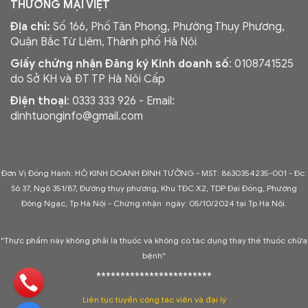
THƯƠNG MẠI VIỆT
Địa chỉ:
Số 166, Phố Tân Phong, Phường Thụy Phương,
Quận Bắc Từ Liêm, Thành phố Hà Nội
Giấy chứng nhận Đăng ký Kinh doanh số
: 0108741525
do Sở KH và ĐT TP Hà Nội Cấp
Điện thoại
: 0333 333 926 - Email:
dinhtuonginfo@gmail.com
Đơn Vị Đồng Hành: HỘ KINH DOANH ĐÌNH TƯỞNG - MST: 8630354235-001 -
Đc:
Sô 37, Ngõ 351/87, Đường thụy phương, Khu TĐC X2, TDP Đại Đồng, Phường
Đông Ngạc, Tp Hà Nội - C
hứng nhận ngày: 05/10/2024 tại Tp Hà Nội.
"Thực phẩm này không phải là thuốc và không có tác dụng thay thế thuốc chữa
bệnh"
************************
Liên tục tuyển cộng tác viên và đại lý