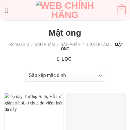
Bỏ
qua
0
nội
dung
Mật ong
TRANG CHỦ
/
SẢN PHẨM
/
SẢN PHẨM
/
THỰC PHẨM
/
MẬT
ONG
LỌC