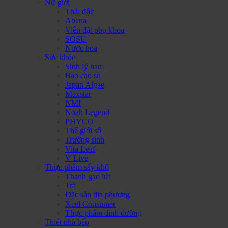
Nữ giới
Thải độc
Abena
Viên đặt phụ khoa
SOSU
Nước hoa
Sức khỏe
Sinh lý nam
Bao cao su
Japan Algae
Maxstar
NMI
Noah Legend
PHYCO
Thế giới số
Trường sinh
Vita Leaf
V Live
Thực phẩm sấy khô
Thanh gạo lứt
Trà
Đặc sản địa phương
Xcel Consumer
Thực phẩm dinh dưỡng
Thiết nhà bếp