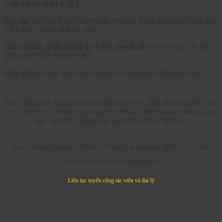
THƯƠNG MẠI VIỆT
Địa chỉ:
Số 166, Phố Tân Phong, Phường Thụy Phương, Quận Bắc
Từ Liêm, Thành phố Hà Nội
Giấy chứng nhận Đăng ký Kinh doanh số
: 0108741525 do Sở
KH và ĐT TP Hà Nội Cấp
Điện thoại
: 0333 333 926 - Email: dinhtuonginfo@gmail.com
Đơn Vị Đồng Hành: HỘ KINH DOANH ĐÌNH TƯỞNG - MST: 8630354235-001 -
Đc:
Sô 37, Ngõ 351/87, Đường thụy phương, Khu TĐC X2, TDP Đại Đồng, Phường Đông
Ngạc, Tp Hà Nội - C
hứng nhận ngày: 05/10/2024 tại Tp Hà Nội.
"Thực phẩm này không phải là thuốc và không có tác dụng thay thế thuốc chữa bệnh"
************************
Liên tục tuyển cộng tác viên và đại lý