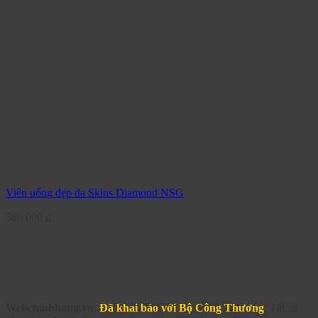
Viên uống đẹp da Skins Diamond NSG
560.000
₫
Webchinhhang.vn
.
Đã khai báo với Bộ Công Thương
. Tất cả