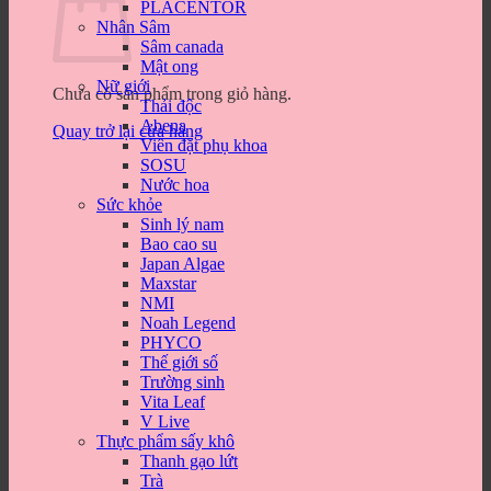
PLACENTOR
Nhân Sâm
Sâm canada
Mật ong
Nữ giới
Chưa có sản phẩm trong giỏ hàng.
Thải độc
Abena
Quay trở lại cửa hàng
Viên đặt phụ khoa
SOSU
Nước hoa
Sức khỏe
Sinh lý nam
Bao cao su
Japan Algae
Maxstar
NMI
Noah Legend
PHYCO
Thế giới số
Trường sinh
Vita Leaf
V Live
Thực phẩm sấy khô
Thanh gạo lứt
Trà