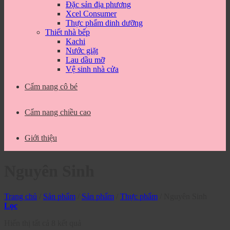
Đặc sản địa phương
Xcel Consumer
Thực phẩm dinh dưỡng
Thiết nhà bếp
Kachi
Nước giặt
Lau dầu mỡ
Vệ sinh nhà cửa
Cẩm nang cô bé
Cẩm nang chiều cao
Giới thiệu
Nguyên Sinh
Trang chủ
/
Sản phẩm
/
Sản phẩm
/
Thực phẩm
/
Nguyên Sinh
Lọc
Hiển thị tất cả 8 kết quả