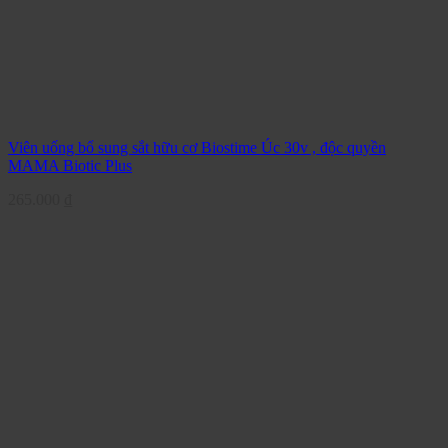
Viên uống bổ sung sắt hữu cơ Biostime Úc 30v , độc quyền
MAMA Biotic Plus
265.000
₫