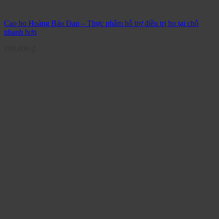
Cao ho Hoàng Bảo Đan – Thực phẩm hỗ trợ điều trị ho tại chỗ
nhanh hơn
199.000
₫