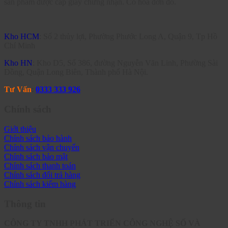
sản phẩm được cấp giấy chứng nhận. Có hóa đơn đỏ.
Kho HCM
: Số 2 thủy lợi, Phường Phước Long A, Quận 9, Tp Hồ
Chí Minh
Kho HN
: Kho D5, Số 386, đường Nguyễn Văn Linh, Phường Sài
Đồng, Quận Long Biên, Thành phố Hà Nội.
Tư Vấn
:
0333 333 926
Chính sách
Giới thiệu
Chính sách bảo hành
Chính sách vận chuyển
Chính sách bảo mật
Chính sách thanh toán
Chính sách đổi trả hàng
Chính sách kiểm hàng
Thông tin
CÔNG TY TNHH PHÁT TRIỂN CÔNG NGHỆ SỐ VÀ