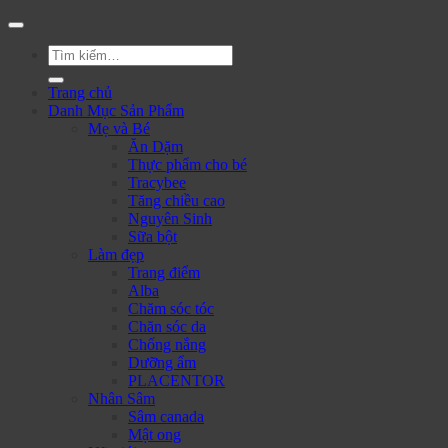
Tìm
kiếm:
Trang chủ
Danh Mục Sản Phẩm
Mẹ và Bé
Ăn Dặm
Thực phẩm cho bé
Tracybee
Tăng chiều cao
Nguyên Sinh
Sữa bột
Làm đẹp
Trang điểm
Alba
Chăm sóc tóc
Chăn sóc da
Chống nắng
Dưỡng ẩm
PLACENTOR
Nhân Sâm
Sâm canada
Mật ong