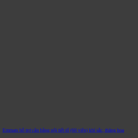
Emmats hỗ trợ cân bằng nội tiết tố (60 viên) khí sắc, thăng hoa