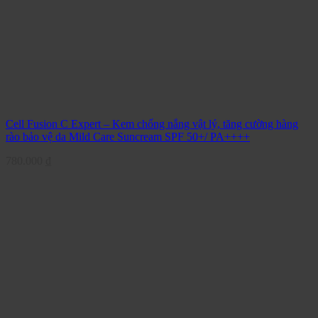
Cell Fusion C Expert – Kem chống nắng vật lý, tăng cường hàng
rào bảo vệ da Mild Care Suncream SPF 50+/ PA++++
780.000
₫