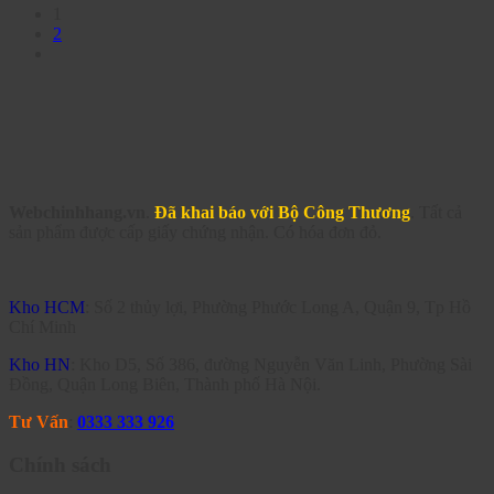
1
2
Webchinhhang.vn
.
Đã khai báo với Bộ Công Thương
. Tất cả
sản phẩm được cấp giấy chứng nhận. Có hóa đơn đỏ.
Kho HCM
: Số 2 thủy lợi, Phường Phước Long A, Quận 9, Tp Hồ
Chí Minh
Kho HN
: Kho D5, Số 386, đường Nguyễn Văn Linh, Phường Sài
Đồng, Quận Long Biên, Thành phố Hà Nội.
Tư Vấn
:
0333 333 926
Chính sách