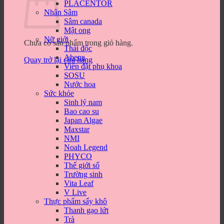
PLACENTOR
Nhân Sâm
Sâm canada
Mật ong
Nữ giới
Chưa có sản phẩm trong giỏ hàng.
Thải độc
Abena
Quay trở lại cửa hàng
Viên đặt phụ khoa
SOSU
Nước hoa
Sức khỏe
Sinh lý nam
Bao cao su
Japan Algae
Maxstar
NMI
Noah Legend
PHYCO
Thế giới số
Trường sinh
Vita Leaf
V Live
Thực phẩm sấy khô
Thanh gạo lứt
Trà