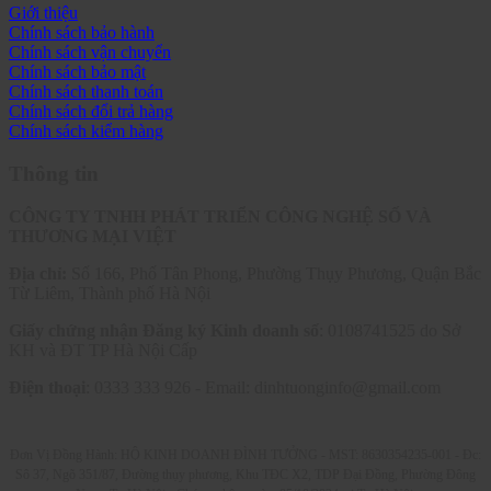
Giới thiệu
Chính sách bảo hành
Chính sách vận chuyển
Chính sách bảo mật
Chính sách thanh toán
Chính sách đổi trả hàng
Chính sách kiểm hàng
Thông tin
CÔNG TY TNHH PHÁT TRIỂN CÔNG NGHỆ SỐ VÀ
THƯƠNG MẠI VIỆT
Địa chỉ:
Số 166, Phố Tân Phong, Phường Thụy Phương, Quận Bắc
Từ Liêm, Thành phố Hà Nội
Giấy chứng nhận Đăng ký Kinh doanh số
: 0108741525 do Sở
KH và ĐT TP Hà Nội Cấp
Điện thoại
: 0333 333 926 - Email: dinhtuonginfo@gmail.com
Đơn Vị Đồng Hành: HỘ KINH DOANH ĐÌNH TƯỞNG - MST: 8630354235-001 -
Đc:
Sô 37, Ngõ 351/87, Đường thụy phương, Khu TĐC X2, TDP Đại Đồng, Phường Đông