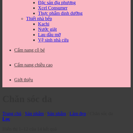
Đặc sản địa phương
Xcel Consumer
Thực phẩm dinh dưỡng
Thiết nhà bếp
Kachi
Nước giặt
Lau dầu mỡ
Vệ sinh nhà cửa
Cẩm nang cô bé
Cẩm nang chiều cao
Giới thiệu
Chăn sóc da
Trang chủ
/
Sản phẩm
/
Sản phẩm
/
Làm đẹp
/
Chăn sóc da
Lọc
Hiển thị 1–12 của 14 kết quả