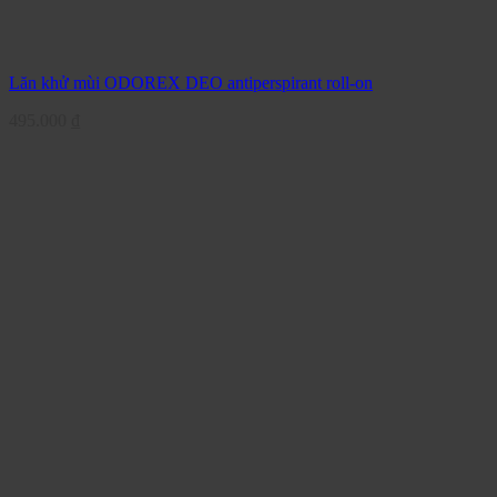
Lăn khử mùi ODOREX DEO antiperspirant roll-on
495.000
₫