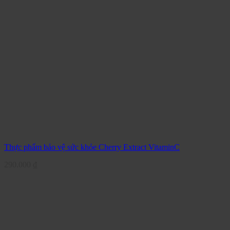
Thực phẩm bảo vệ sức khỏe Cherry Extract VitaminC
290.000
₫