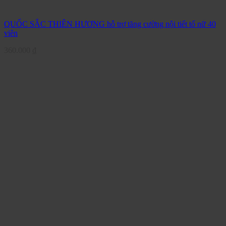
QUỐC SẮC THIÊN HƯƠNG hỗ trợ tăng cường nội tiết tố nữ 40
viên
360.000
₫