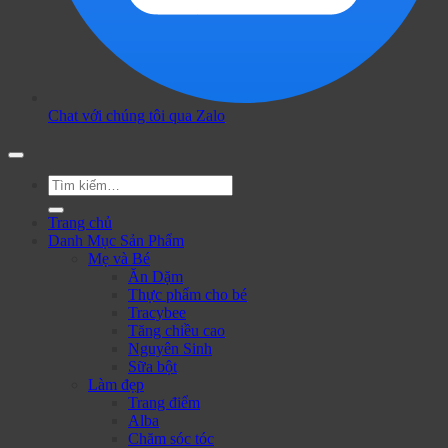
Chat với chúng tôi qua Zalo
Tìm
kiếm:
Trang chủ
Danh Mục Sản Phẩm
Mẹ và Bé
Ăn Dặm
Thực phẩm cho bé
Tracybee
Tăng chiều cao
Nguyên Sinh
Sữa bột
Làm đẹp
Trang điểm
Alba
Chăm sóc tóc