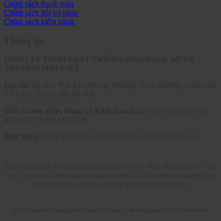
Chính sách thanh toán
Chính sách đổi trả hàng
Chính sách kiểm hàng
Thông tin
CÔNG TY TNHH PHÁT TRIỂN CÔNG NGHỆ SỐ VÀ
THƯƠNG MẠI VIỆT
Địa chỉ:
Số 166, Phố Tân Phong, Phường Thụy Phương, Quận Bắc
Từ Liêm, Thành phố Hà Nội
Giấy chứng nhận Đăng ký Kinh doanh số
: 0108741525 do Sở
KH và ĐT TP Hà Nội Cấp
Điện thoại
: 0333 333 926 - Email: dinhtuonginfo@gmail.com
Đơn Vị Đồng Hành: HỘ KINH DOANH ĐÌNH TƯỞNG - MST: 8630354235-001 -
Đc:
Sô 37, Ngõ 351/87, Đường thụy phương, Khu TĐC X2, TDP Đại Đồng, Phường Đông
Ngạc, Tp Hà Nội - C
hứng nhận ngày: 05/10/2024 tại Tp Hà Nội.
"Thực phẩm này không phải là thuốc và không có tác dụng thay thế thuốc chữa bệnh"