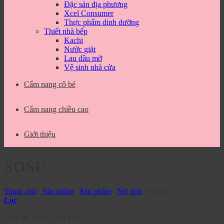
Đặc sản địa phương
Xcel Consumer
Thực phẩm dinh dưỡng
Thiết nhà bếp
Kachi
Nước giặt
Lau dầu mỡ
Vệ sinh nhà cửa
Cẩm nang cô bé
Cẩm nang chiều cao
Giới thiệu
SOSU
Trang chủ
/
Sản phẩm
/
Sản phẩm
/
Nữ giới
/
SOSU
Lọc
Hiển thị tất cả 5 kết quả