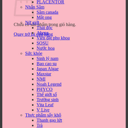
PLACENTOR
Nhân Sâm
Sâm canada
Mật ong
Nữ giới
Chưa có sản phẩm trong giỏ hàng.
Thải độc
Abena
Quay trở lại cửa hàng
Viên đặt phụ khoa
SOSU
Nước hoa
Sức khỏe
Sinh lý nam
Bao cao su
Japan Algae
Maxstar
NMI
Noah Legend
PHYCO
Thế giới số
Trường sinh
Vita Leaf
V Live
Thực phẩm sấy khô
Thanh gạo lứt
Trà