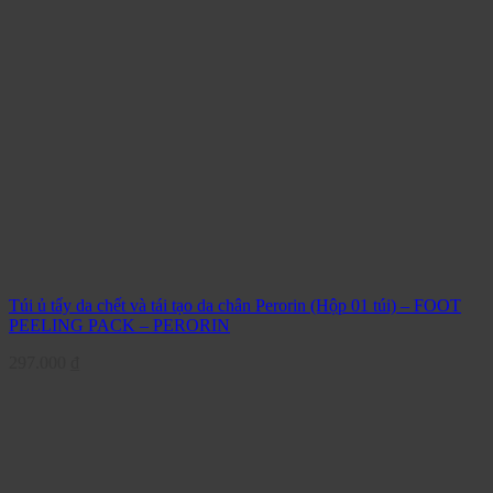
Túi ủ tẩy da chết và tái tạo da chân Perorin (Hộp 01 túi) – FOOT
PEELING PACK – PERORIN
297.000
₫