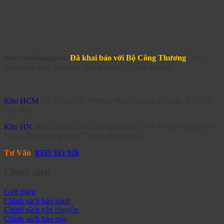
Webchinhhang.vn
.
Đã khai báo với Bộ Công Thương
. Tất cả
sản phẩm được cấp giấy chứng nhận. Có hóa đơn đỏ.
Kho HCM
: Số 2 thủy lợi, Phường Phước Long A, Quận 9, Tp Hồ
Chí Minh
Kho HN
: Kho D5, Số 386, đường Nguyễn Văn Linh, Phường Sài
Đồng, Quận Long Biên, Thành phố Hà Nội.
Tư Vấn
:
0333 333 926
Chính sách
Giới thiệu
Chính sách bảo hành
Chính sách vận chuyển
Chính sách bảo mật