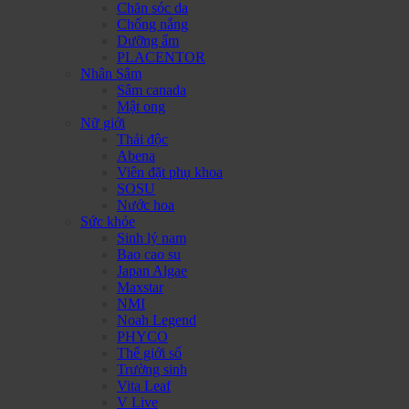
Chăn sóc da
Chống nắng
Dưỡng ẩm
PLACENTOR
Nhân Sâm
Sâm canada
Mật ong
Nữ giới
Thải độc
Abena
Viên đặt phụ khoa
SOSU
Nước hoa
Sức khỏe
Sinh lý nam
Bao cao su
Japan Algae
Maxstar
NMI
Noah Legend
PHYCO
Thế giới số
Trường sinh
Vita Leaf
V Live