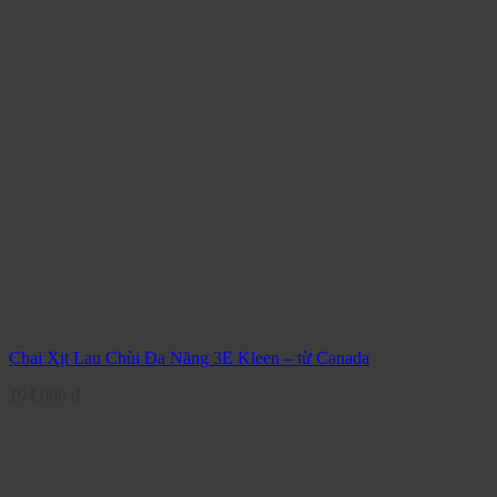
Chai Xịt Lau Chùi Đa Năng 3E Kleen – từ Canada
194.000
₫