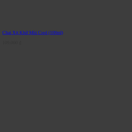
Chai Xịt Khử Mùi Cool (100ml)
109.000
₫