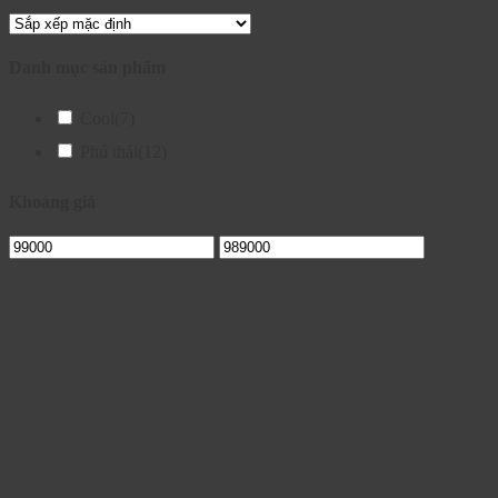
Danh mục sản phẩm
Cool
(7)
Phú thái
(12)
Khoảng giá