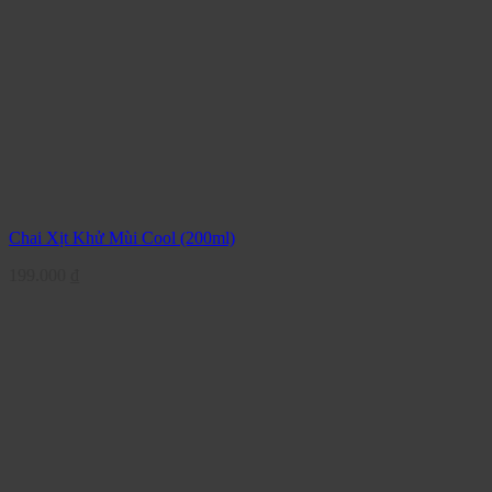
Chai Xịt Khử Mùi Cool (200ml)
199.000
₫