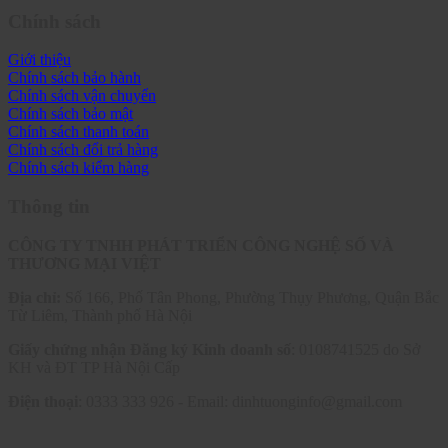
Chính sách
Giới thiệu
Chính sách bảo hành
Chính sách vận chuyển
Chính sách bảo mật
Chính sách thanh toán
Chính sách đổi trả hàng
Chính sách kiểm hàng
Thông tin
CÔNG TY TNHH PHÁT TRIỂN CÔNG NGHỆ SỐ VÀ
THƯƠNG MẠI VIỆT
Địa chỉ:
Số 166, Phố Tân Phong, Phường Thụy Phương, Quận Bắc
Từ Liêm, Thành phố Hà Nội
Giấy chứng nhận Đăng ký Kinh doanh số
: 0108741525 do Sở
KH và ĐT TP Hà Nội Cấp
Điện thoại
: 0333 333 926 - Email: dinhtuonginfo@gmail.com