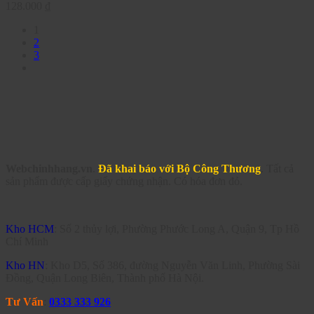
128.000
₫
1
2
3
Webchinhhang.vn
.
Đã khai báo với Bộ Công Thương
. Tất cả
sản phẩm được cấp giấy chứng nhận. Có hóa đơn đỏ.
Kho HCM
: Số 2 thủy lợi, Phường Phước Long A, Quận 9, Tp Hồ
Chí Minh
Kho HN
: Kho D5, Số 386, đường Nguyễn Văn Linh, Phường Sài
Đồng, Quận Long Biên, Thành phố Hà Nội.
Tư Vấn
:
0333 333 926