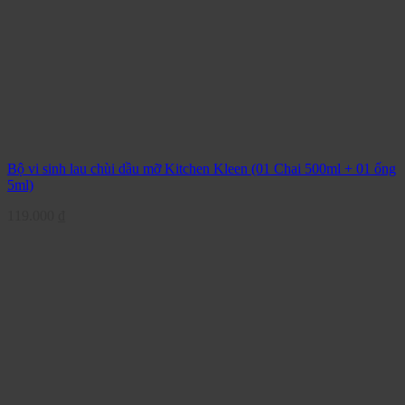
Bộ vi sinh lau chùi dầu mỡ Kitchen Kleen (01 Chai 500ml + 01 ống
5ml)
119.000
₫