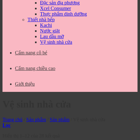
Đặc sản địa phương
Xcel Consumer
Thực phẩm dinh dưỡng
Thiết nhà bếp
Kachi
Nước giặt
Lau dầu mỡ
Vệ sinh nhà cửa
Cẩm nang cô bé
Cẩm nang chiều cao
Giới thiệu
Vệ sinh nhà cửa
Trang chủ
/
Sản phẩm
/
Sản phẩm
/
Vệ sinh nhà cửa
Lọc
Hiển thị 1–12 của 28 kết quả