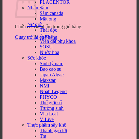
PLACENTOR
Nhân Sâm
Sâm canada
Mật ong
Nữ giới
Chưa có sản phẩm trong giỏ hàng.
Thải độc
Abena
Quay trở lại cửa hàng
Viên đặt phụ khoa
SOSU
Nước hoa
Sức khỏe
Sinh lý nam
Bao cao su
Japan Algae
Maxstar
NMI
Noah Legend
PHYCO
Thế giới số
Trường sinh
Vita Leaf
V Live
Thực phẩm sấy khô
Thanh gạo lứt
Trà