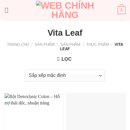
Bỏ
qua
0
nội
dung
Vita Leaf
TRANG CHỦ
/
SẢN PHẨM
/
SẢN PHẨM
/
THỰC PHẨM
/
VITA
LEAF
LỌC