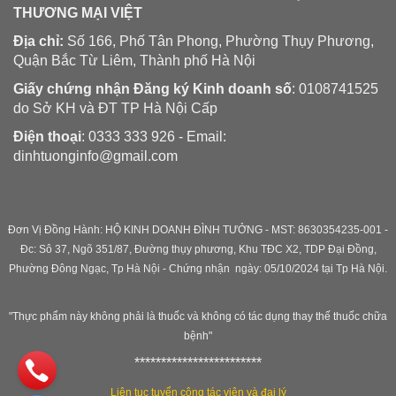
THƯƠNG MẠI VIỆT
Địa chỉ:
Số 166, Phố Tân Phong, Phường Thụy Phương,
Quận Bắc Từ Liêm, Thành phố Hà Nội
Giấy chứng nhận Đăng ký Kinh doanh số
: 0108741525
do Sở KH và ĐT TP Hà Nội Cấp
Điện thoại
: 0333 333 926 - Email:
dinhtuonginfo@gmail.com
Đơn Vị Đồng Hành: HỘ KINH DOANH ĐÌNH TƯỞNG - MST: 8630354235-001 -
Đc: Sô 37, Ngõ 351/87, Đường thụy phương, Khu TĐC X2, TDP Đại Đồng,
Phường Đông Ngạc, Tp Hà Nội - C
hứng nhận ngày: 05/10/2024 tại Tp Hà Nội.
"Thực phẩm này không phải là thuốc và không có tác dụng thay thế thuốc chữa
bệnh"
************************
Liên tục tuyển cộng tác viên và đại lý