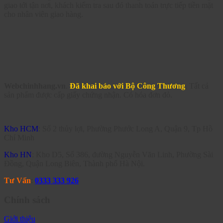
giao tới tận nơi, khách kiểm tra sau đó thanh toán trực tiếp tiền mặt
cho nhân viên giao hàng.
Webchinhhang.vn
.
Đã khai báo với Bộ Công Thương
. Tất cả
sản phẩm được cấp giấy chứng nhận. Có hóa đơn đỏ.
Kho HCM
: Số 2 thủy lợi, Phường Phước Long A, Quận 9, Tp Hồ
Chí Minh
Kho HN
: Kho D5, Số 386, đường Nguyễn Văn Linh, Phường Sài
Đồng, Quận Long Biên, Thành phố Hà Nội.
Tư Vấn
:
0333 333 926
Chính sách
Giới thiệu