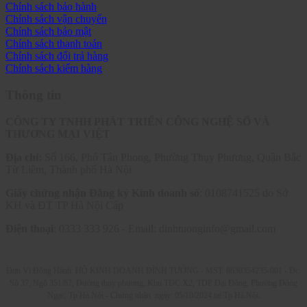
Chính sách bảo hành
Chính sách vận chuyển
Chính sách bảo mật
Chính sách thanh toán
Chính sách đổi trả hàng
Chính sách kiểm hàng
Thông tin
CÔNG TY TNHH PHÁT TRIỂN CÔNG NGHỆ SỐ VÀ
THƯƠNG MẠI VIỆT
Địa chỉ:
Số 166, Phố Tân Phong, Phường Thụy Phương, Quận Bắc
Từ Liêm, Thành phố Hà Nội
Giấy chứng nhận Đăng ký Kinh doanh số
: 0108741525 do Sở
KH và ĐT TP Hà Nội Cấp
Điện thoại
: 0333 333 926 - Email: dinhtuonginfo@gmail.com
Đơn Vị Đồng Hành: HỘ KINH DOANH ĐÌNH TƯỞNG - MST: 8630354235-001 -
Đc:
Sô 37, Ngõ 351/87, Đường thụy phương, Khu TĐC X2, TDP Đại Đồng, Phường Đông
Ngạc, Tp Hà Nội - C
hứng nhận ngày: 05/10/2024 tại Tp Hà Nội.