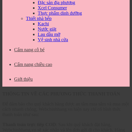
Đặc sản địa phương
Xcel Consumer
Thực phẩm dinh dưỡng
Thiết nhà bếp
Kachi
Nước giặt
Lau dầu mỡ
Vệ sinh nhà cửa
Cẩm nang cô bé
Cẩm nang chiều cao
Giới thiệu
THÔNG TIN VỀ CÁC PHƯƠNG THỨC THANH TOÁN
Để đảm bảo cho quý khách hàng được an tâm mua sắm và mua một
cách nhanh chóng, Webchinhhang.vn hiện nay chỉ có hình thức
thanh toán như sau:
Thanh toán trực tiếp COD
: Sau khi quý khách đặt hàng,
Webchinhhang.vn sẽ xác nhận và lên đơn gửi đi cho khách. Hàng