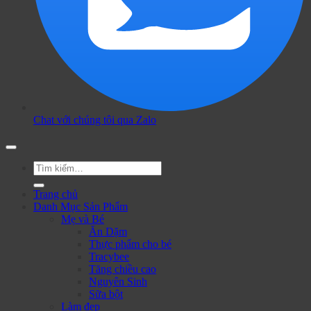
Chat với chúng tôi qua Zalo
Tìm
kiếm:
Trang chủ
Danh Mục Sản Phẩm
Mẹ và Bé
Ăn Dặm
Thực phẩm cho bé
Tracybee
Tăng chiều cao
Nguyên Sinh
Sữa bột
Làm đẹp