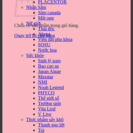
PLACENTOR
Nhân Sâm
Sâm canada
Mật ong
Nữ giới
Chưa có sản phẩm trong giỏ hàng.
Thải độc
Abena
Quay trở lại cửa hàng
Viên đặt phụ khoa
SOSU
Nước hoa
Sức khỏe
Sinh lý nam
Bao cao su
Japan Algae
Maxstar
NMI
Noah Legend
PHYCO
Thế giới số
Trường sinh
Vita Leaf
V Live
Thực phẩm sấy khô
Thanh gạo lứt
Trà