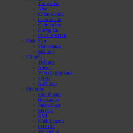
Trang điểm
Alba
Chăm sóc tóc
Chăn sóc da
Chống nắng
Dưỡng ẩm
PLACENTOR
Nhân Sâm
Sâm canada
Mật ong
Nữ giới
Thải độc
Abena
Viên đặt phụ khoa
SOSU
Nước hoa
Sức khỏe
Sinh lý nam
Bao cao su
Japan Algae
Maxstar
NMI
Noah Legend
PHYCO
Thế giới số