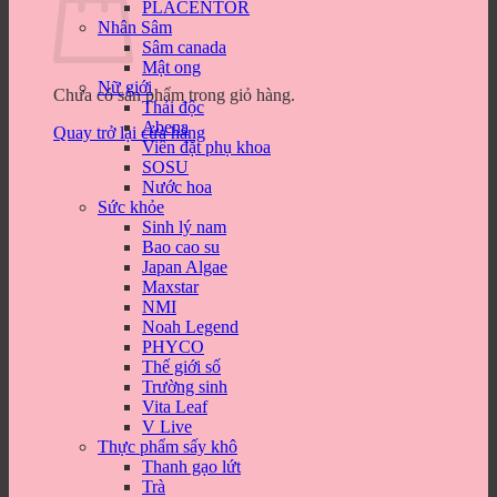
PLACENTOR
Nhân Sâm
Sâm canada
Mật ong
Nữ giới
Chưa có sản phẩm trong giỏ hàng.
Thải độc
Abena
Quay trở lại cửa hàng
Viên đặt phụ khoa
SOSU
Nước hoa
Sức khỏe
Sinh lý nam
Bao cao su
Japan Algae
Maxstar
NMI
Noah Legend
PHYCO
Thế giới số
Trường sinh
Vita Leaf
V Live
Thực phẩm sấy khô
Thanh gạo lứt
Trà