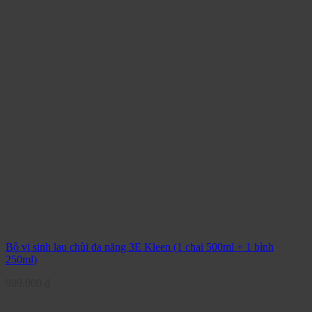
Bộ vi sinh lau chùi đa năng 3E Kleen (1 chai 500ml + 1 bình
250ml)
989.000
₫