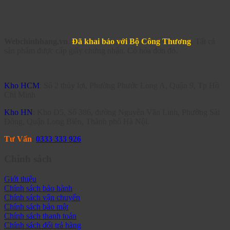
Webchinhhang.vn
.
Đã khai báo với Bộ Công Thương
. Tất cả
sản phẩm được cấp giấy chứng nhận. Có hóa đơn đỏ.
Kho HCM
: Số 2 thủy lợi, Phường Phước Long A, Quận 9, Tp Hồ
Chí Minh
Kho HN
: Kho D5, Số 386, đường Nguyễn Văn Linh, Phường Sài
Đồng, Quận Long Biên, Thành phố Hà Nội.
Tư Vấn
:
0333 333 926
Chính sách
Giới thiệu
Chính sách bảo hành
Chính sách vận chuyển
Chính sách bảo mật
Chính sách thanh toán
Chính sách đổi trả hàng