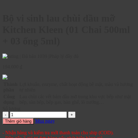
Bộ vi sinh lau chùi dầu mỡ
Kitchen Kleen (01 Chai 500ml
+ 03 ống 5ml)
|
Đã bán 1039
|
Pháp lý đầy đủ
194.000
₫
Thành
Lợi khuẩn, enzyme, chất hoạt động bề mặt, màu và hương
phần
tự nhiên
Công
Lau chùi các vết bám dầu mỡ trong khu vực bếp như mặt
dụng
bếp, sàn bếp, bếp gas, bàn ghế, lò nướng…
Số lượng
Mua ngay
Thêm giỏ hàng
- Nhận hàng và kiểm tra mới thanh toán cho ship (COD).