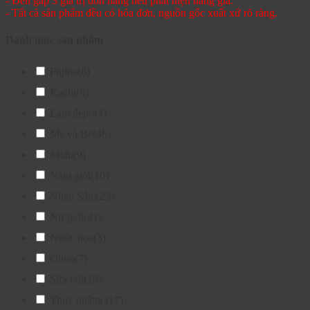
- Đền gấp 3 giá trị đơn hàng nếu phát hiện hàng giả.
- Tất cả sản phẩm đều có hóa đơn, nguồn gốc xuất xứ rõ ràng.
Danh mục sản phẩm
Fujina
(8)
Kachi
(9)
Làm đẹp
(44)
Mẹ và Bé
(46)
Midu
(9)
Nam giới
(10)
Nhân Sâm
(23)
Nữ giới
(41)
Nước hoa
(3)
Olivo
(7)
Sữa bột
(19)
Thực phẩm
(117)