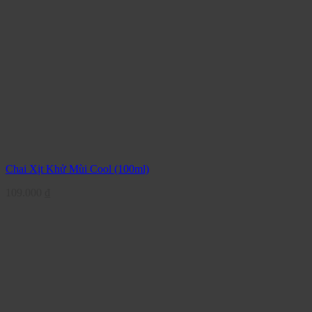
Chai Xịt Khử Mùi Cool (100ml)
109.000
₫