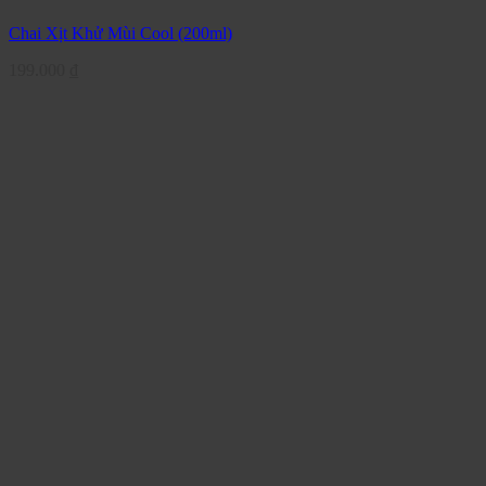
Chai Xịt Khử Mùi Cool (200ml)
199.000
₫