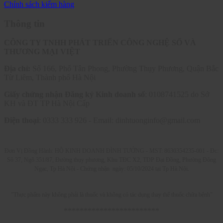
Chính sách kiểm hàng
Thông tin
CÔNG TY TNHH PHÁT TRIỂN CÔNG NGHỆ SỐ VÀ
THƯƠNG MẠI VIỆT
Địa chỉ:
Số 166, Phố Tân Phong, Phường Thụy Phương, Quận Bắc
Từ Liêm, Thành phố Hà Nội
Giấy chứng nhận Đăng ký Kinh doanh số
: 0108741525 do Sở
KH và ĐT TP Hà Nội Cấp
Điện thoại
: 0333 333 926 - Email: dinhtuonginfo@gmail.com
Đơn Vị Đồng Hành: HỘ KINH DOANH ĐÌNH TƯỞNG - MST: 8630354235-001 -
Đc:
Sô 37, Ngõ 351/87, Đường thụy phương, Khu TĐC X2, TDP Đại Đồng, Phường Đông
Ngạc, Tp Hà Nội - C
hứng nhận ngày: 05/10/2024 tại Tp Hà Nội.
"Thực phẩm này không phải là thuốc và không có tác dụng thay thế thuốc chữa bệnh"
************************