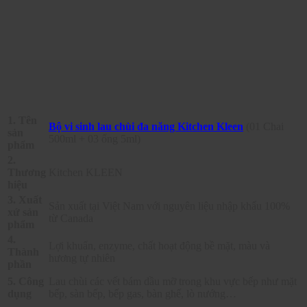
1. Tên
Bộ vi sinh lau chùi đa năng Kitchen Kleen
(01 Chai
sản
500ml + 03 ống 5ml)
phẩm
2.
Thương
Kitchen KLEEN
hiệu
3. Xuất
Sản xuất tại Việt Nam với nguyên liệu nhập khẩu 100%
xứ sản
từ Canada
phẩm
4.
Lợi khuẩn, enzyme, chất hoạt động bề mặt, màu và
Thành
hương tự nhiên
phần
5. Công
Lau chùi các vết bám dầu mỡ trong khu vực bếp như mặt
dụng
bếp, sàn bếp, bếp gas, bàn ghế, lò nướng…