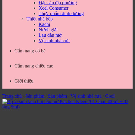
Đặc sản địa phương
Xcel Consumer
Thực phẩm dinh dưỡng
Thiết nhà bếp
Kachi
Nước giặt
Lau dầu mỡ
Vệ sinh nhà cửa
Cẩm nang cô bé
Cẩm nang chiều cao
Giới thiệu
Trang chủ
/
Sản phẩm
/
Sản phẩm
/
Vệ sinh nhà cửa
/
Cool