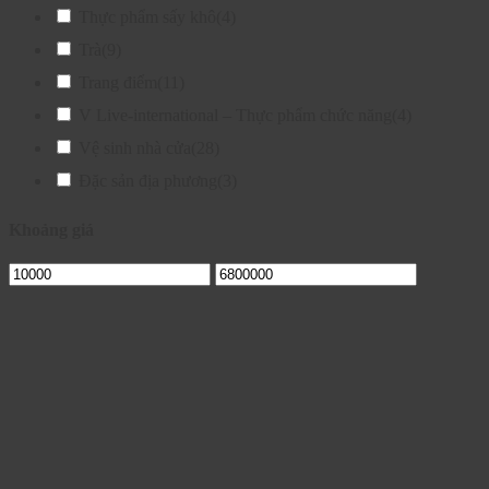
Thực phẩm sấy khô
(4)
Trà
(9)
Trang điểm
(11)
V Live-international – Thực phẩm chức năng
(4)
Vệ sinh nhà cửa
(28)
Đặc sản địa phương
(3)
Khoảng giá