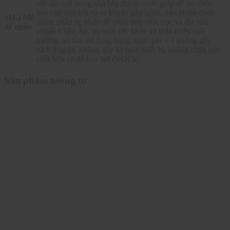
vết dầu mỡ trong nhà bếp thành nước giúp dễ lau chùi,
hạn chế mùi hôi và vi khuẩn gây bệnh. Sản phẩm chứa
(11.) Mô
thành phần tự nhiên dễ phân hủy sinh học và đạt tiêu
tả ngắn
chuẩn Châu Âu, an toàn sức khỏe và thân thiện môi
trường, an tâm sử dụng hàng ngày. pH = 7 không gây
kích ứng da, không gây ăn mòn thiết bị, không chứa hợp
chất hữu cơ dễ bay hơi (VOCs).
Sản phẩm tương tự