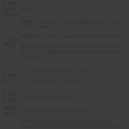
6. Đối
tượng
Tất cả
sử dụng
Bước 1:
“Đánh thức” lợi khuẩn bằng cách pha 1 ống 5ml
với 500ml nước sạch, lắc đều trước khi sử dụng
Bước 2:
Xoay đầu vòi sang chế độ SPRAY/STREAM
7. Cách
dùng
Bước 3:
Xịt dung dịch trực tiếp vào khu vực cần lau, để
10-15s sau đó dùng khăn khô lau sạch. Không cần lau lại
bằng nước.
Bộ: 1 chai dung tích 500ml + 1 hộp
8. Quy
cách
Hộp: 3 ống dung dịch 5ml đậm đặc
9. NSX
2 năm kể từ ngày sản xuất
& HSD
10. Bảo
Bảo quản ở điều kiện thông thường
quản
kitchen KLEEN ứng dụng công nghệ sinh học từ
Canada, với thành phần chứa vi sinh đặc biệt chuyển hóa