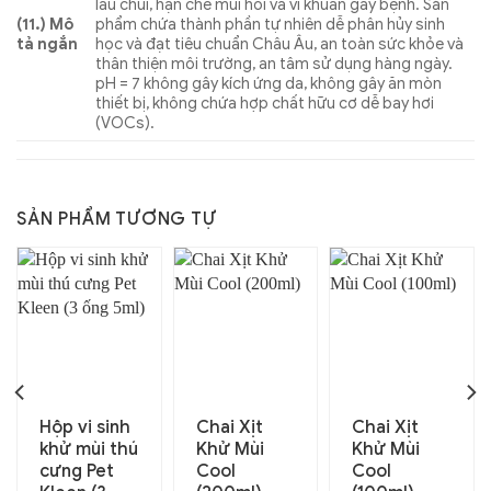
lau chùi, hạn chế mùi hôi và vi khuẩn gây bệnh. Sản
(11.) Mô
phẩm chứa thành phần tự nhiên dễ phân hủy sinh
tả ngắn
học và đạt tiêu chuẩn Châu Âu, an toàn sức khỏe và
thân thiện môi trường, an tâm sử dụng hàng ngày.
pH = 7 không gây kích ứng da, không gây ăn mòn
thiết bị, không chứa hợp chất hữu cơ dễ bay hơi
(VOCs).
SẢN PHẨM TƯƠNG TỰ
Hộp vi sinh
Chai Xịt
Chai Xịt
khử mùi thú
Khử Mùi
Khử Mùi
cưng Pet
Cool
Cool