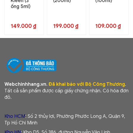
Kleen (3
(200ml)
(100ml)
ống 5ml)
149.000
₫
199.000
₫
109.000
₫
Webchinhhang.vn
.
Đã khai báo với Bộ Công Thương
.
Tất cả sản phẩm được cấp giấy chứng nhận. Có hóa đơn
đỏ.
Kho HCM
: Số 2 thủy lợi, Phường Phước Long A, Quận 9,
Tp Hồ Chí Minh
Kho HN
: Kho D5, Số 386, đường Nguyễn Văn Linh,