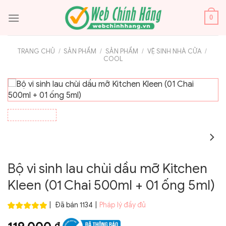
Bỏ
qua
0
nội
dung
TRANG CHỦ
/
SẢN PHẨM
/
SẢN PHẨM
/
VỆ SINH NHÀ CỬA
/
COOL
Bộ vi sinh lau chùi dầu mỡ Kitchen
Kleen (01 Chai 500ml + 01 ống 5ml)
|
Đã bán 1134
|
Pháp lý đầy đủ
₫