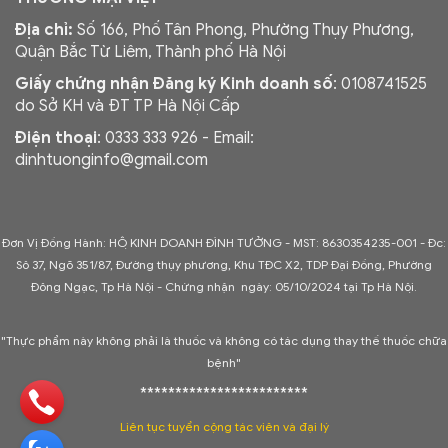
Địa chỉ:
Số 166, Phố Tân Phong, Phường Thụy Phương,
Quận Bắc Từ Liêm, Thành phố Hà Nội
Giấy chứng nhận Đăng ký Kinh doanh số
: 0108741525
do Sở KH và ĐT TP Hà Nội Cấp
Điện thoại
: 0333 333 926 - Email:
dinhtuonginfo@gmail.com
Đơn Vị Đồng Hành: HỘ KINH DOANH ĐÌNH TƯỞNG - MST: 8630354235-001 -
Đc:
Sô 37, Ngõ 351/87, Đường thụy phương, Khu TĐC X2, TDP Đại Đồng, Phường
Đông Ngạc, Tp Hà Nội - C
hứng nhận ngày: 05/10/2024 tại Tp Hà Nội.
"Thực phẩm này không phải là thuốc và không có tác dụng thay thế thuốc chữa
bệnh"
************************
Liên tục tuyển cộng tác viên và đại lý