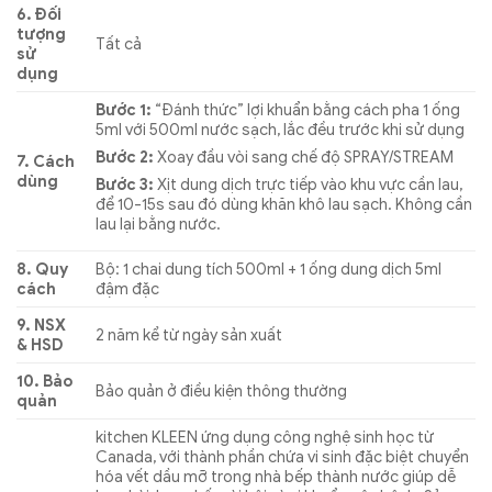
6. Đối
tượng
Tất cả
sử
dụng
Bước 1:
“Đánh thức” lợi khuẩn bằng cách pha 1 ống
5ml với 500ml nước sạch, lắc đều trước khi sử dụng
Bước 2:
Xoay đầu vòi sang chế độ SPRAY/STREAM
7. Cách
dùng
Bước 3:
Xịt dung dịch trực tiếp vào khu vực cần lau,
để 10-15s sau đó dùng khăn khô lau sạch. Không cần
lau lại bằng nước.
8. Quy
Bộ: 1 chai dung tích 500ml + 1 ống dung dịch 5ml
cách
đậm đặc
9. NSX
2 năm kể từ ngày sản xuất
& HSD
10. Bảo
Bảo quản ở điều kiện thông thường
quản
kitchen KLEEN ứng dụng công nghệ sinh học từ
Canada, với thành phần chứa vi sinh đặc biệt chuyển
hóa vết dầu mỡ trong nhà bếp thành nước giúp dễ