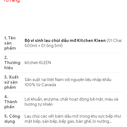
rõ ràng.
1. Tên
Bộ vi sinh lau chùi dầu mỡ Kitchen Kleen
(01 Chai
sản
500ml + 01 ống 5ml)
phẩm
2.
Thương
kitchen KLEEN
hiệu
3. Xuất
Sản xuất tại Việt Nam với nguyên liệu nhập khẩu
xứ sản
100% từ Canada
phẩm
4.
Lợi khuẩn, enzyme, chất hoạt động bề mặt, màu và
Thành
hương tự nhiên
phần
5. Công
Lau chùi các vết bám dầu mỡ trong khu vực bếp như
dụng
mặt bếp, sàn bếp, bếp gas, bàn ghế, lò nướng…