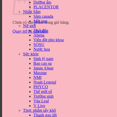
Dưỡng ẩm
PLACENTOR
Nhân Sâm
Sâm canada
Mật ong
Chưa có sản phẩm trong giỏ hàng.
Nữ giới
Thải độc
Quay trở lại cửa hàng
Abena
Viên đặt phụ khoa
SOSU
Nước hoa
Sức khỏe
Sinh lý nam
Bao cao su
Japan Algae
Maxstar
NMI
Noah Legend
PHYCO
Thế giới số
Trường sinh
Vita Leaf
V Live
Thực phẩm sấy khô
Thanh gạo lứt