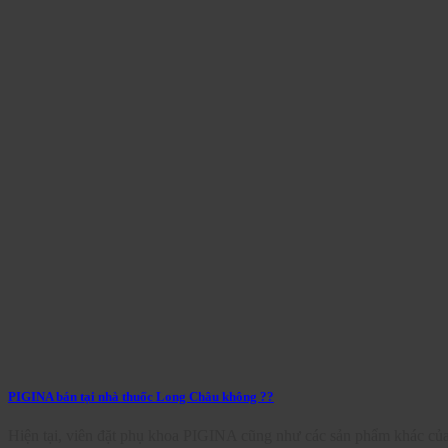
PIGINA bán tại nhà thuốc Long Châu không ??
Hiện tại, viên đặt phụ khoa PIGINA cũng như các sản phẩm khác của 