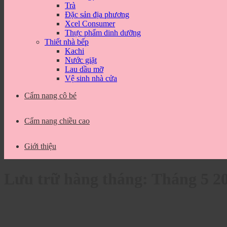
Trà
Đặc sản địa phương
Xcel Consumer
Thực phẩm dinh dưỡng
Thiết nhà bếp
Kachi
Nước giặt
Lau dầu mỡ
Vệ sinh nhà cửa
Cẩm nang cô bé
Cẩm nang chiều cao
Giới thiệu
Lưu trữ hàng tháng:
Tháng 5 2