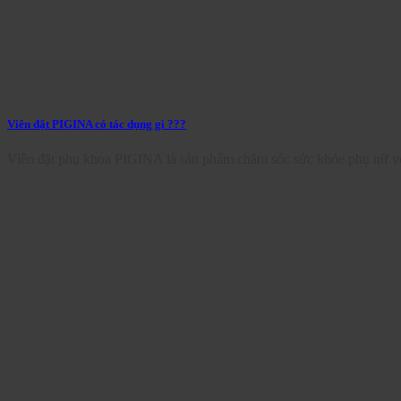
Viên đặt PIGINA có tác dụng gì ???
Viên đặt phụ khoa PIGINA là sản phẩm chăm sóc sức khỏe phụ nữ vớ