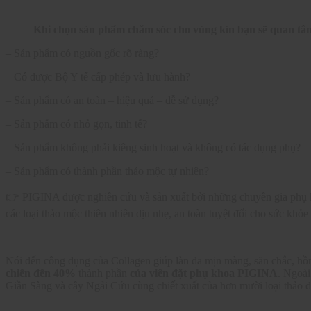
Khi chọn sản phẩm chăm sóc cho vùng kín bạn sẽ quan tâm
– Sản phẩm có nguồn gốc rõ ràng?
– Có được Bộ Y tế cấp phép và lưu hành?
– Sản phẩm có an toàn – hiệu quả – dễ sử dụng?
– Sản phẩm có nhỏ gọn, tinh tế?
– Sản phẩm không phải kiêng sinh hoạt và không có tác dụng phụ?
– Sản phẩm có thành phần thảo mộc tự nhiên?
👉 PIGINA được nghiên cứu và sản xuất bởi những chuyên gia phụ kh
các loại thảo mộc thiên nhiên dịu nhẹ, an toàn tuyệt đối cho sức khỏ
Nói đến công dụng của Collagen giúp làn da mịn màng, săn chắc, hồn
chiến đến 40%
thành phần
của viên đặt phụ khoa PIGINA
. Ngoài
Giần Sàng và cây Ngải Cứu cùng chiết xuất của hơn mười loại thảo 