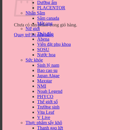
Dưỡng ẩm
PLACENTOR
Nhân Sâm
Sâm canada
Mật ong
Chưa có sản phẩm trong giỏ hàng.
Nữ giới
Thải độc
Quay trở lại cửa hàng
Abena
Viên đặt phụ khoa
SOSU
Nước hoa
Sức khỏe
Sinh lý nam
Bao cao su
Japan Algae
Maxstar
NMI
Noah Legend
PHYCO
Thế giới số
Trường sinh
Vita Leaf
V Live
Thực phẩm sấy khô
Thanh gạo lứt