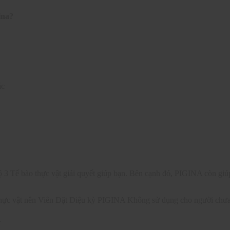
ina?
ác
3 Tế bào thực vật giải quyết giúp bạn. Bên cạnh đó, PIGINA còn giú
hực vật nên Viên Đặt Diệu kỳ PIGINA Không sử dụng cho người chưa s
A