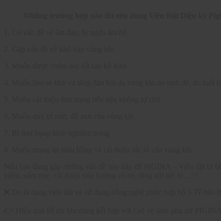
Những trường hợp nào thì nên dùng Viên Đặt Diệu kỳ Pig
1. Có vấn đề về âm đạo, bị ngứa âm hộ
2. Gặp vấn đề về khô hạn vùng kín
3. Muốn được chăm sóc tốt sau kỳ kinh
4. Muốn làm se khít và tăng đàn hồi da vùng kín do sinh đẻ, do tuổi t
5. Muốn cải thiện tình trạng tiểu tiện không tự chủ
6. Muốn duy trì mức độ axit của vùng kín
7. Bị đau bụng kinh nghiêm trọng
8. Muốn mang lại màu hồng và cải thiện sắc tố của vùng kín
Nếu bạn đang gặp những vấn đề này hãy để PIGINA – Viên đặt từ bộ 
viêm, nấm nhẹ, cải thiện mùi hương cô bé, tăng nội tiết tố…!!!
❌ Do là dạng viên đặt và sử dụng công nghệ phức hợp bộ 3 Tế bào t
👉 Hiệu quả tối ưu khi dùng kết hợp với Gel vệ sinh phụ nữ PIGIN