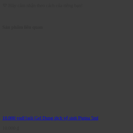
💜 Hãy cảm nhận theo cách của riêng bạn!
Sản phẩm liên quan
10.000 vnđ/1gói Gel Dung dịch vệ sinh Pigina 5ml
10.000
₫