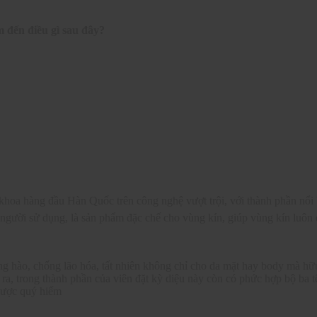
 đến điều gì sau đây?
oa hàng đầu Hàn Quốc trên công nghệ vượt trội, với thành phần nổi 
e người sử dụng, là sản phẩm đặc chế cho vùng kín, giúp vùng kín luôn 
g hào, chống lão hóa, tất nhiên không chỉ cho da mặt hay body mà hữ
 ra, trong thành phần của viên đặt kỳ diệu này còn có phức hợp bộ ba 
dược quý hiếm