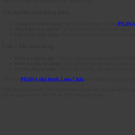
phối khác hoặc các nhà thuốc trực tuyến uy tín.
Các nguồn mua hàng khác
Trang web chính hãng
: Bạn có thể tìm mua viên đặt
PIGIN
Nhà thuốc trực tuyến
: Các nhà thuốc trực tuyến khác ngoài 
Cửa hàng dược phẩm
: Bạn có thể tìm đến các cửa hàng dượ
Lưu ý khi mua hàng
Kiểm tra nguồn gốc
: Đảm bảo rằng bạn mua sản phẩm từ nhữn
Kiểm tra hạn sử dụng
: Luôn kiểm tra hạn sử dụng và bao bì 
Tư vấn chuyên môn
: Nếu có bất kỳ thắc mắc nào về sản phẩm
Như vậy
PIGINA nhà thuốc Long Châu
hiện chưa cung cấp sản p
Viên đặt phụ khoa PIGINA được nhiều người đánh giá cao về hiệu quả t
cậy sẽ giúp bạn yên tâm hơn về chất lượng sản phẩm.