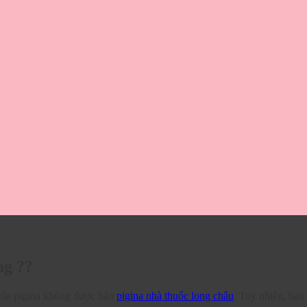
ng ??
của pigina không được bán
pigina nhà thuốc long châu
. Tuy nhiên, bạn