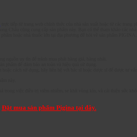
A
trực tiếp từ trang web chính thức của nhà sản xuất hoặc từ các trang 
Long Châu cũng cung cấp sản phẩm này. Bạn có thể tham khảo các nhà 
c phẩm hoặc nhà thuốc lớn tại địa phương để hỏi về sản phẩm PIGINA.
g nguồn uy tín để tránh mua phải hàng giả, hàng nhái.
sản phẩm để đảm bảo an toàn và hiệu quả sử dụng.
 hoặc cách sử dụng, hãy liên hệ với bác sĩ hoặc dược sĩ để được tư vấn
hẩm này.
rong việc điều trị viêm nhiễm, se khít vùng kín, và cải thiện sức khỏ
Đặt mua sản phẩm Pigina tại đây.