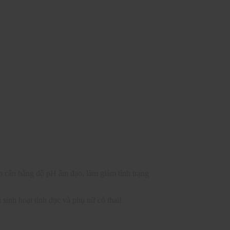
p cân bằng độ pH âm đạo, làm giảm tình trạng
inh hoạt tình dục và phụ nữ có thai!