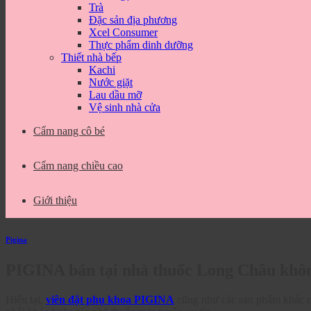
Trà
Đặc sản địa phương
Xcel Consumer
Thực phẩm dinh dưỡng
Thiết nhà bếp
Kachi
Nước giặt
Lau dầu mỡ
Vệ sinh nhà cửa
Cẩm nang cô bé
Cẩm nang chiều cao
Giới thiệu
Pigina
PIGINA bán tại nhà thuốc Long Châu khô
Hiện tại,
viên đặt phụ khoa PIGINA
cũng như các sản phẩm khác 