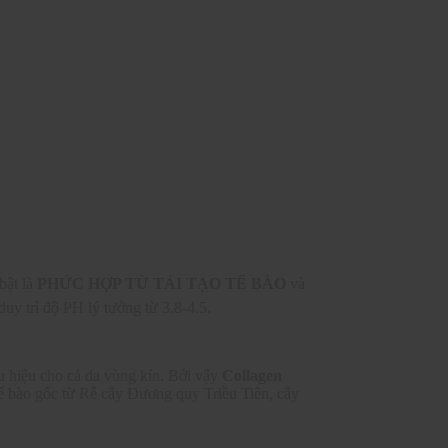
bật là
PHỨC HỢP TỪ TÁI TẠO TẾ BÀO
và
duy trì độ PH lý tưởng từ 3.8-4.5.
u hiệu cho cả da vùng kín. Bởi vậy
Collagen
tế bào gốc từ Rễ cây Đương quy Triều Tiên, cây