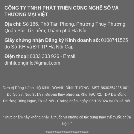
CÔNG TY TNHH PHÁT TRIỂN CÔNG NGHỆ SỐ VÀ
THƯƠNG MẠI VIỆT
Địa chỉ:
Số 166, Phố Tân Phong, Phường Thụy Phương,
Quận Bắc Từ Liêm, Thành phố Hà Nội
Giấy chứng nhận Đăng ký Kinh doanh số
: 0108741525
do Sở KH và ĐT TP Hà Nội Cấp
Điện thoại
: 0333 333 926 - Email:
dinhtuonginfo@gmail.com
Đơn Vị Đồng Hành: HỘ KINH DOANH ĐÌNH TƯỞNG - MST: 8630354235-001 -
Đc: Sô 37, Ngõ 351/87, Đường thụy phương, Khu TĐC X2, TDP Đại Đồng,
Phường Đông Ngạc, Tp Hà Nội - C
hứng nhận ngày: 05/10/2024 tại Tp Hà Nội.
"Thực phẩm này không phải là thuốc và không có tác dụng thay thế thuốc chữa
bệnh"
************************