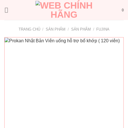
Bỏ
qua
0
nội
dung
TRANG CHỦ
/
SẢN PHẨM
/
SẢN PHẨM
/
FUJINA