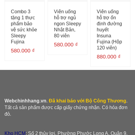
Combo 3
Viên uống
Viên uống
tặng 1 thực
hỗ trợ ngủ
hỗ trợ ổn
phẩm bảo
ngon Sleepy
định đường
vệ sức khỏe
Nhật Bản,
huyết
Sleepy
80 viên
Insuna
Fujina
Fujina (Hộp
580.000
₫
120 viên)
580.000
₫
880.000
₫
Webchinhhang.vn
.
Đã khai báo với Bộ Công Thương
.
Tất cả sản phẩm được cấp giấy chứng nhận. Có hóa đơn
đỏ.
Kho HCM
: Số 2 thủy lợi, Phường Phước Long A, Quận 9,