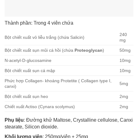
Thành phần: Trong 4 viên chứa
240
Bột chiết xuất vỏ liễu trắng (chứa Salicin)
mg
Bột chiết xuất sụn mũi cá hồi (chứa
Proteoglycan
)
50mg
N-acetyl-D-glucosamine
10mg
Bột chiết xuất sụn cá mập
10mg
Phức hợp Collagen- khoáng Protetite ( Collagen type I,
5mg
canxi)
Bột chiết xuất sụn heo
2mg
Chiết xuất Actiso (Cynara scolymus)
2mg
Phụ liệu
: Đường khử Maltose, Crystalline cellulose, Canxi
stearate, Silicon dioxide.
Khối lượng viên
: 250mg/viên ± 25mg