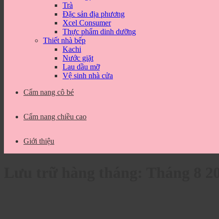
Trà
Đặc sản địa phương
Xcel Consumer
Thực phẩm dinh dưỡng
Thiết nhà bếp
Kachi
Nước giặt
Lau dầu mỡ
Vệ sinh nhà cửa
Cẩm nang cô bé
Cẩm nang chiều cao
Giới thiệu
Lưu trữ hàng tháng:
Tháng 8 2