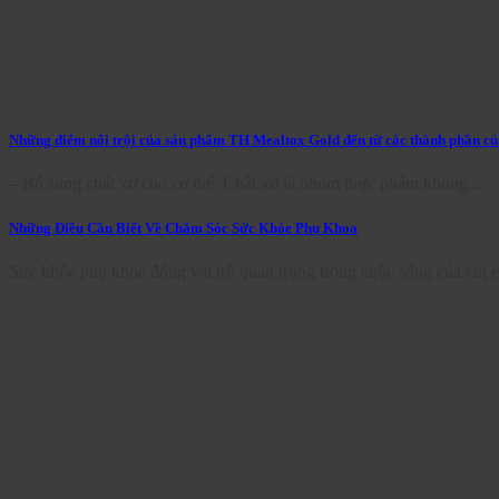
Những điểm nổi trội của sản phẩm TH Mealtox Gold đến từ các thành phần c
– Bổ sung chất xơ cho cơ thể: Chất xơ là nhóm thực phẩm không...
Những Điều Cần Biết Về Chăm Sóc Sức Khỏe Phụ Khoa
Sức khỏe phụ khoa đóng vai trò quan trọng trong cuộc sống của chị e