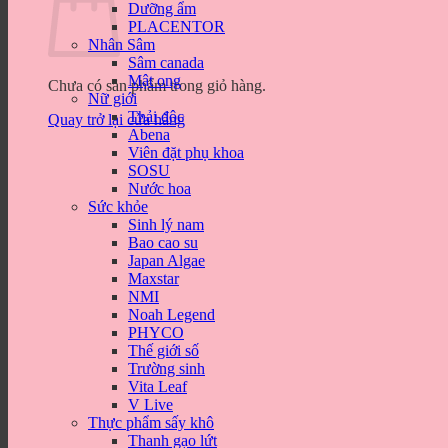
Dưỡng ẩm
PLACENTOR
Nhân Sâm
Sâm canada
Mật ong
Chưa có sản phẩm trong giỏ hàng.
Nữ giới
Thải độc
Quay trở lại cửa hàng
Abena
Viên đặt phụ khoa
SOSU
Nước hoa
Sức khỏe
Sinh lý nam
Bao cao su
Japan Algae
Maxstar
NMI
Noah Legend
PHYCO
Thế giới số
Trường sinh
Vita Leaf
V Live
Thực phẩm sấy khô
Thanh gạo lứt