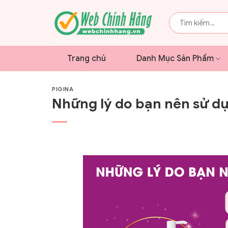
Bỏ
qua
Tìm
kiếm:
nội
dung
Trang chủ
Danh Mục Sản Phẩm
PIGINA
Những lý do bạn nên sử d