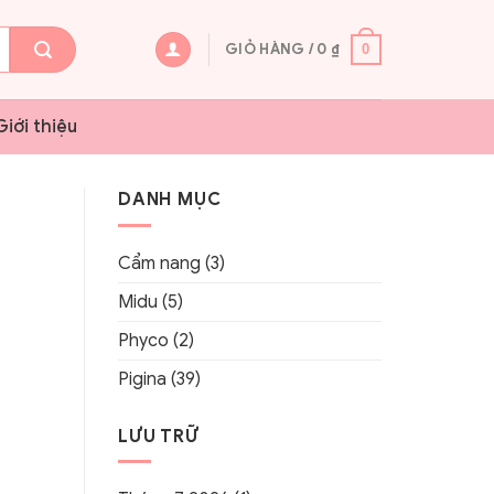
GIỎ HÀNG /
0
₫
0
Giới thiệu
DANH MỤC
Cẩm nang
(3)
Midu
(5)
Phyco
(2)
Pigina
(39)
LƯU TRỮ