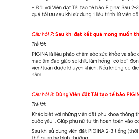
+ Đối với Viên đặt Tái tao tế bào Pigina: Sau 2
quả tối ưu sau khi sử dụng 1 liệu trình 18 viên đặ
Câu hỏi 7
:
Sau khi đạt kết quả mong muốn th
Trả lời
:
PIGINA là liệu pháp chăm sóc sức khỏe và sắc đ
mạc âm đạo giúp se khít, làm hồng “cô bé” đồng 
viên/tuần được khuyến khích. Nếu không có điều k
năm.
Câu hỏi 8
:
Dùng Viên đặt Tái tạo tế bào PIG
Trả lời:
Khác biệt với những viên đặt phụ khoa thông t
cuộc yêu”. Giúp phụ nữ tự tin hoàn toàn vào c
Sau khi sử dụng viên đặt PIGINA 2-3 tiếng (thờ
thể quan hệ bình thường.