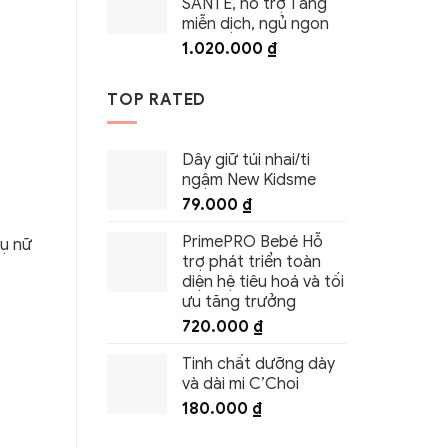
SANTÉ, hỗ trợ Tăng
miễn dịch, ngủ ngon
1.020.000
₫
TOP RATED
Dây giữ túi nhai/ti
ngậm New Kidsme
79.000
₫
PrimePRO Bebé Hỗ
hụ nữ
trợ phát triển toàn
diện hệ tiêu hoá và tối
ưu tăng trưởng
720.000
₫
Tinh chất dưỡng dày
và dài mi C’Choi
180.000
₫