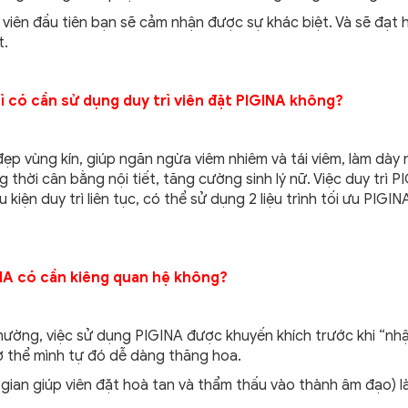
-3 viên đầu tiên bạn sẽ cảm nhận được sự khác biệt. Và sẽ đạt 
t.
ì có cần sử dụng duy trì viên đặt PIGINA không?
ẹp vùng kín, giúp ngăn ngừa viêm nhiêm và tái viêm, làm dày 
thời cân bằng nội tiết, tăng cường sinh lý nữ. Việc duy trì P
iện duy trì liên tục, có thể sử dụng 2 liệu trình tối ưu PIGIN
INA có cần kiêng quan hệ không?
hường, việc sử dụng PIGINA được khuyến khích trước khi “nh
ơ thể mình tự đó dễ dàng thăng hoa.
i gian giúp viên đặt hoà tan và thẩm thấu vào thành âm đạo) l