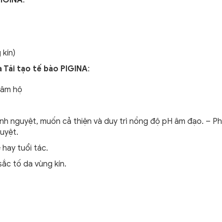
 kín)
 Tái tạo tế bào PIGINA
:
 âm hộ
nh nguyệt, muốn cả thiện và duy trì nồng độ pH âm đạo. – P
uyệt.
hay tuổi tác.
ắc tố da vùng kín.