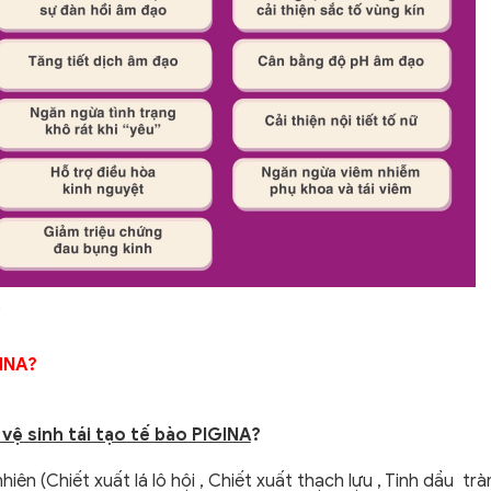
INA?
vệ sinh tái tạo tế bào PIGINA
?
iên (Chiết xuất lá lô hội , Chiết xuất thạch lựu , Tinh dầu trà