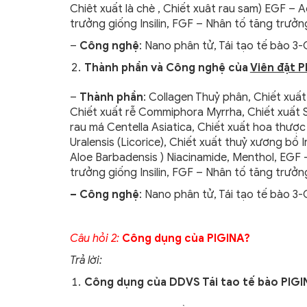
Chiêt xuất là chè , Chiết xuât rau sam) EGF – A
trưởng giống Insilin, FGF – Nhân tố tăng trưở
–
Công nghệ
: Nano phân tử, Tái tạo tế bào 3-
Thành phần và Công nghệ của
Viên đặt 
–
Thành phần
: Collagen Thuỷ phân, Chiết xuất
Chiết xuất rễ Commiphora Myrrha, Chiết xuất S
rau má Centella Asiatica, Chiết xuất hoa thược
Uralensis (Licorice), Chiết xuất thuỷ xương bồ I
Aloe Barbadensis ) Niacinamide, Menthol, EGF –
trưởng giống Insilin, FGF – Nhân tố tăng trưở
– Công nghệ
: Nano phân tử, Tái tạo tế bào 3
Câu hỏi 2:
Công dụng của PIGINA?
Trả lời:
Công dụng của DDVS Tái tao tế bào PIGI