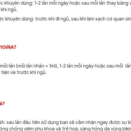
c khuyên dùng: 1-2 lần mỗi ngày hoặc sau mỗi lần thay băng v
 khi ngủ.
c khuyên dùng: trước khi đi ngủ, sau khi làm sạch cơ quan si
PIGINA?
ỗi lần (mỗi lần nhấn = 1ml), 1-2 lần mỗi ngày hoặc sau mỗi lầ
 tiện và trước khi ngủ.
uả?
INA: sau lần đầu tiên sử dụng bạn sẽ cảm nhận ngay được sự 
ng chống viêm phụ khoa và trẻ hoá, sáng hồng da vùng bikin