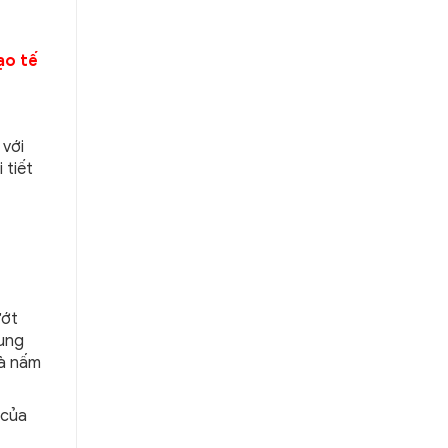
ạo tế
 với
 tiết
ướt
Dung
là nấm
 của