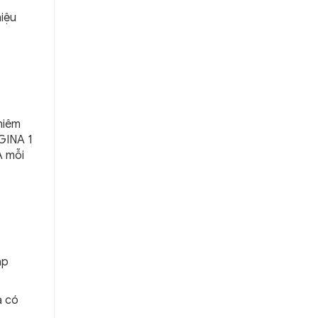
hiệu
niêm
IGINA 1
A mỗi
ập
à có