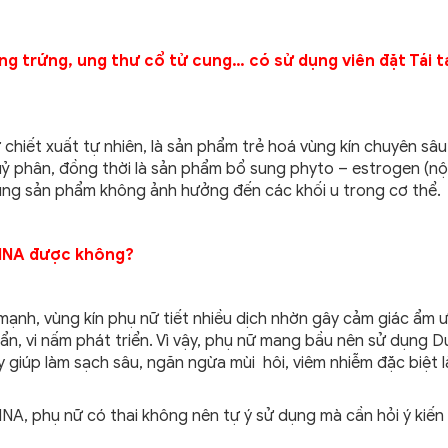
ồng trứng, ung thư cổ tử cung… có sử dụng viên đặt Tái t
 chiết xuất tự nhiên, là sản phẩm trẻ hoá vùng kín chuyên sâu
ỷ phân, đồng thời là sản phẩm bổ sung phyto – estrogen (nội
 dụng sản phẩm không ảnh hưởng đến các khối u trong cơ thể.
GINA được không?
g mạnh, vùng kín phụ nữ tiết nhiều dịch nhờn gây cảm giác ẩm 
uẩn, vi nấm phát triển. Vì vậy, phụ nữ mang bầu nên sử dụng 
y giúp làm sạch sâu, ngăn ngừa mùi hôi, viêm nhiễm đặc biệt 
GINA, phụ nữ có thai không nên tự ý sử dụng mà cần hỏi ý kiến