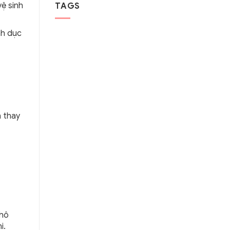
ệ sinh
TAGS
nh dục
n thay
khô
i.