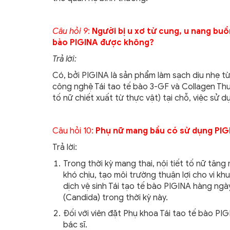
Câu hỏi 9
:
Ngườ
i
bị u xơ tử cung, u nang bu
bào PIGINA đ
ược
không?
Trả lời:
Có, bởi PIGINA là sản phẩm làm sạch dịu nhẹ từ
công nghệ Tái tao tế bào 3-GF và Collagen Thu
tố nữ chiết xuất từ thực vật) tại chỗ, việc sử
Câu hỏi 10:
Phụ nữ mang bầu có sử dụng PI
Trả lời:
Trong thời kỳ mang thai, nội tiết tố nữ tăn
khó chịu, tạo môi trường thuận lợi cho vi kh
dịch vệ sinh Tái tạo tế bào PIGINA hàng ngà
(Candida) trong thời kỳ này.
Đối với viên đặt Phụ khoa Tái tao tế bào PI
bác sĩ.