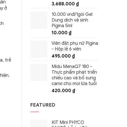
găn
3.688.000
₫
áy ở
10.000 vnđ/1gói Gel
Dung dịch vệ sinh
ch
Pigina 5ml
10.000
₫
Viên đặt phụ nữ Pigina
- Hộp lẻ 6 viên
495.000
₫
a, trẻ
Midu MenaQ7 180 -
Thực phẩm phát triển
hiện.
chiều cao và bổ sung
canxi cho mọi lứa tuổi
420.000
₫
FEATURED
KIT Mini PHYCO