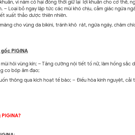
khuẩn, vi nấm có hại đồng thời giữ lại lợi khuẩn cho cơ thể, n
n. – Loại bỏ ngay lập tức các mùi khó chịu, cảm giác ngứa ng
ết xuất thảo dược thiên nhiên.
 màng cho vùng da bikini, tránh khô rát, ngứa ngáy, châm chí
o gốc PIGINA
mùi hôi vùng kín; – Tăng cường nội tiết tố nữ, làm hồng sắc d
ăng co bóp âm đạo;
n thông qua kích hoạt tế bào; – Điều hòa kinh nguyệt, cải t
 PIGINA?
PIGINA
: