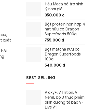
Hàu Maca hỗ trợ sinh
lý nam giới
350.000
₫
Bột protein hỗn hợp 4
hạt hữu cơ Dragon
Superfoods 500g
aea,
755.000
₫
t xuất
Bột matcha hữu cơ
 hội
Dragon Superfoods
ăng
100g
540.000
₫
BEST SELLING
V oxy+, V Trition, V
Neral, bộ 3 thực phẩm
dinh dưỡng tế bào V-
Live V1