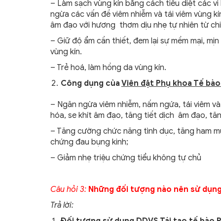
– Làm sạch vùng kín bằng cách tiêu diệt các vi 
ngừa các vấn đề viêm nhiễm và tái viêm vùng kí
âm đạo với hương thơm dịu nhẹ tự nhiên từ chi
– Giữ độ ẩm cần thiết, đem lại sự mềm mại, mịn
vùng kín.
– Trẻ hoá, làm hồng da vùng kín.
Công dụng của
Viên đặt Phụ khoa Tế bà
– Ngăn ngừa viêm nhiễm, nấm ngứa, tái viêm và 
hóa, se khít âm đạo, tăng tiết dịch âm đạo, t
– Tăng cường chức năng tình dục, tăng ham muố
chứng đau bụng kinh;
– Giảm nhẹ triệu chứng tiểu không tự chủ
Câu hỏi 3
:
Những đối tượng nào nên sử dụng
Trả lời:
Đối tượng sử dụng DDVS Tái tạo tế bào 