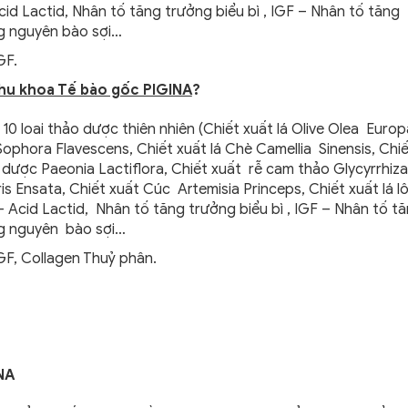
cid Lactid, Nhân tố tăng trưởng biểu bì , IGF – Nhân tố tăng
ng nguyên bào sợi…
GF.
Phu khoa Tế bào gốc PIGINA
?
 10 loai thảo dược thiên nhiên (Chiết xuất lá Olive Olea Europ
ophora Flavescens, Chiết xuất lá Chè Camellia Sinensis, Chiế
 dược Paeonia Lactiflora, Chiết xuất rễ cam thảo Glycyrrhiza
ris Ensata, Chiết xuất Cúc Artemisia Princeps, Chiết xuất lá lô
 Acid Lactid, Nhân tố tăng trưởng biểu bì , IGF – Nhân tố t
ng nguyên bào sợi…
-GF, Collagen Thuỷ phân.
NA