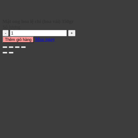
Mật ong hoa lệ chi (hoa vải) 350gr
Số lượng
Mua ngay
Thêm giỏ hàng