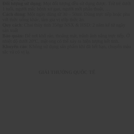
Đối tượng sử dụng
: Mọi đối tượng đều sử dụng được. Trừ trẻ dưới
1 tuổi, người mắc bệnh xơ gan, người mới phẫu thuật, …
Cách dùng
: Một ngày dùng từ 30 – 50ml. Dùng trực tiếp hoặc pha
với thức uống khác, làm gia vị ướp thức ăn.
Quy cách
: Chai thủy tinh 350gr NSX & HSD: 2 năm kể từ ngày
sản xuất
Bảo quản:
Để nơi khô ráo, thoáng mát, tránh ánh nắng trực tiếp. Ở
nhiệt độ dưới 20ºC, mật ong có thể xảy ra hiện tượng kết tinh.
Khuyến cáo
: Không sử dụng sản phẩm khi đã hết hạn, chuyển màu
sắc và có vị lạ.
GIẢI THƯỞNG QUỐC TẾ