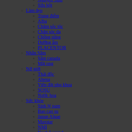
Sữa bột
Làm đẹp
Trang điểm
Alba
Chăm sóc tóc
Chăn sóc da
Chống nắng
Dưỡng ẩm
PLACENTOR
Nhân Sâm
Sâm canada
Mật ong
Nữ giới
Thải độc
Abena
Viên đặt phụ khoa
SOSU
Nước hoa
Sức khỏe
Sinh lý nam
Bao cao su
Japan Algae
Maxstar
NMI