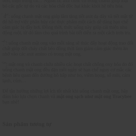
bón, mụn trứng cá… Ngoài ra, axit citric có trong chanh giúp loại
bỏ các gốc tự do và các hóa chất độc hại khác khỏi hệ tiêu hóa.
đ
́: uống chanh mật ong giúp làm tăng tiết axit dạ dày và tiết mật từ
đó hỗ trợ việc phân hủy các thực phẩm một cách dễ dàng hạn chế
cảm giác bị đầy hơi. Đồng thời, thức uống này giúp cải thiện nhu
động ruột, từ đó làm cho quá trình bài tiết diễn ra một cách trơn tru.
̃
̣
: uống chanh mật ong vào mỗi sáng sẽ thúc đẩy hoạt động trao đổi
chất giúp đốt cháy chất béo đồng thời làm giảm cảm giác thèm ăn
nhờ vào các axit amino có trong mật ong.
: mật ong và chanh chứa nhiều các hoạt chất chống oxy hóa do đó
uống chanh mật ong đều đặn mỗi ngày sẽ hạn chế nguy cơ mắc các
bệnh liên quan đến đường hô hấp như ho, viêm họng, sổ mũi, cảm
lạnh, cúm…
Để tận hưởng những lợi ích tốt nhất khi uống chanh mật ong, hãy
đảm bảo lựa chọn chanh và
mật ong sạch như mật ong Tracybee
bạn nhé!
Sản phẩm tương tự