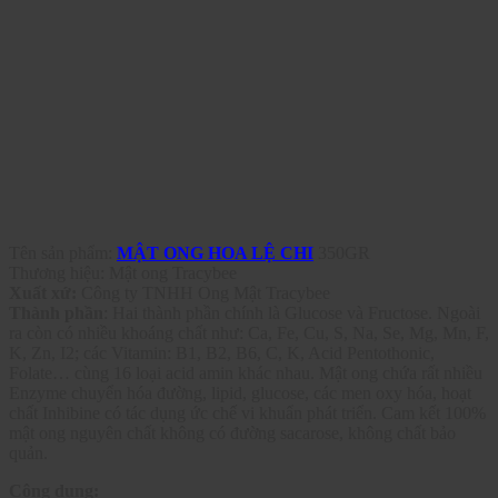
Tên sản phẩm:
MẬT ONG HOA LỆ CHI
350GR
Thương hiệu: Mật ong Tracybee
Xuất xứ:
Công ty TNHH Ong Mật Tracybee
Thành phần
: Hai thành phần chính là Glucose và Fructose. Ngoài
ra còn có nhiều khoáng chất như: Ca, Fe, Cu, S, Na, Se, Mg, Mn, F,
K, Zn, I2; các Vitamin: B1, B2, B6, C, K, Acid Pentothonic,
Folate… cùng 16 loại acid amin khác nhau. Mật ong chứa rất nhiều
Enzyme chuyển hóa đường, lipid, glucose, các men oxy hóa, hoạt
chất Inhibine có tác dụng ức chế vi khuẩn phát triển. Cam kết 100%
mật ong nguyên chất không có đường sacarose, không chất bảo
quản.
Công dụng: