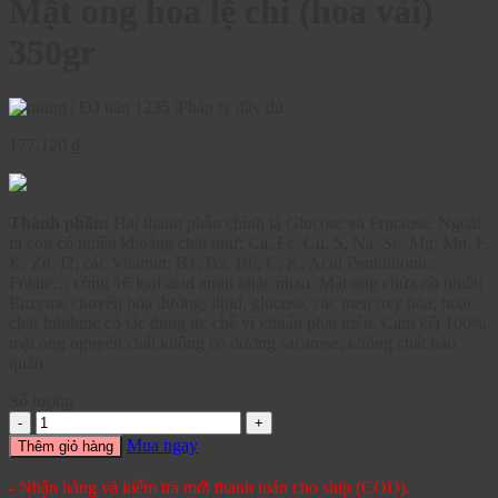
Mật ong hoa lệ chi (hoa vải)
350gr
|
Đã bán 1235
|
Pháp lý đầy đủ
177.120
₫
Thành phần:
Hai thành phần chính là Glucose và Fructose. Ngoài
ra còn có nhiều khoáng chất như: Ca, Fe, Cu, S, Na, Se, Mg, Mn, F,
K, Zn, I2; các Vitamin: B1, B2, B6, C, K, Acid Pentothonic,
Folate… cùng 16 loại acid amin khác nhau. Mật ong chứa rất nhiều
Enzyme chuyển hóa đường, lipid, glucose, các men oxy hóa, hoạt
chất Inhibine có tác dụng ức chế vi khuẩn phát triển. Cam kết 100%
mật ong nguyên chất không có đường sacarose, không chất bảo
quản.
Số lượng
Mua ngay
Thêm giỏ hàng
- Nhận hàng và kiểm tra mới thanh toán cho ship (COD).