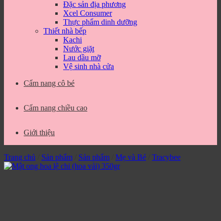
Đặc sản địa phương
Xcel Consumer
Thực phẩm dinh dưỡng
Thiết nhà bếp
Kachi
Nước giặt
Lau dầu mỡ
Vệ sinh nhà cửa
Cẩm nang cô bé
Cẩm nang chiều cao
Giới thiệu
Trang chủ
/
Sản phẩm
/
Sản phẩm
/
Mẹ và Bé
/
Tracybee