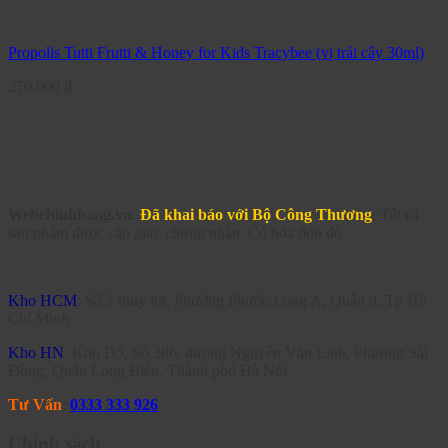
Propolis Tutti Frutti & Honey for Kids Tracybee (vị trái cây 30ml)
270.000
₫
Webchinhhang.vn
.
Đã khai báo với Bộ Công Thương
. Tất cả
sản phẩm được cấp giấy chứng nhận. Có hóa đơn đỏ.
Kho HCM
: Số 2 thủy lợi, Phường Phước Long A, Quận 9, Tp Hồ
Chí Minh
Kho HN
: Kho D5, Số 386, đường Nguyễn Văn Linh, Phường Sài
Đồng, Quận Long Biên, Thành phố Hà Nội.
Tư Vấn
:
0333 333 926
Chính sách