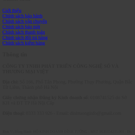
Giới thiệu
Chính sách bảo hành
Chính sách vận chuyển
Chính sách bảo mật
Chính sách thanh toán
Chính sách đổi trả hàng
Chính sách kiểm hàng
Thông tin
CÔNG TY TNHH PHÁT TRIỂN CÔNG NGHỆ SỐ VÀ
THƯƠNG MẠI VIỆT
Địa chỉ:
Số 166, Phố Tân Phong, Phường Thụy Phương, Quận Bắc
Từ Liêm, Thành phố Hà Nội
Giấy chứng nhận Đăng ký Kinh doanh số
: 0108741525 do Sở
KH và ĐT TP Hà Nội Cấp
Điện thoại
: 0333 333 926 - Email: dinhtuonginfo@gmail.com
Đơn Vị Đồng Hành: HỘ KINH DOANH ĐÌNH TƯỞNG - MST: 8630354235-001 -
Đc: