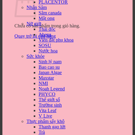
PLACENTOR
Nhân Sâm
Sâm canada
Mật ong
Nữ giới
Chưa có sản phẩm trong giỏ hàng.
Thải độc
Abena
Quay trở lại cửa hàng
Viên đặt phụ khoa
SOSU
Nước hoa
Sức khỏe
Sinh lý nam
Bao cao su
Japan Algae
Maxstar
NMI
Noah Legend
PHYCO
Thế giới số
Trường sinh
Vita Leaf
V Live
Thực phẩm sấy khô
Thanh gạo lứt
Trà