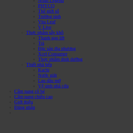
Noah Legend
PHYCO
Thế giới số
Trường sinh
Vita Leaf
V Live
Thực phẩm sấy khô
Thanh gạo lứt
Trà
Đặc sản địa phương
Xcel Consumer
Thực phẩm dinh dưỡng
Thiết nhà bếp
Kachi
Nước giặt
Lau dầu mỡ
Vệ sinh nhà cửa
Cẩm nang cô bé
Cẩm nang chiều cao
Giới thiệu
Đăng nhập