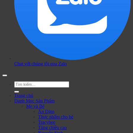
Chat với chúng tôi qua Zalo
Tìm
kiếm:
Trang chủ
Danh Mục Sản Phẩm
Mẹ và Bé
Ăn Dặm
Thực phẩm cho bé
Tracybee
Tăng chiều cao
Nguyên Sinh