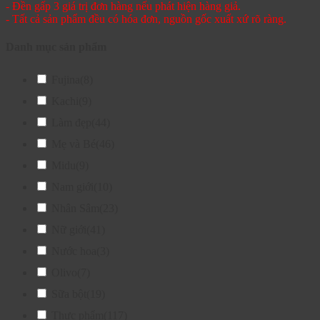
- Đền gấp 3 giá trị đơn hàng nếu phát hiện hàng giả.
- Tất cả sản phẩm đều có hóa đơn, nguồn gốc xuất xứ rõ ràng.
Danh mục sản phẩm
Fujina
(8)
Kachi
(9)
Làm đẹp
(44)
Mẹ và Bé
(46)
Midu
(9)
Nam giới
(10)
Nhân Sâm
(23)
Nữ giới
(41)
Nước hoa
(3)
Olivo
(7)
Sữa bột
(19)
Thực phẩm
(117)