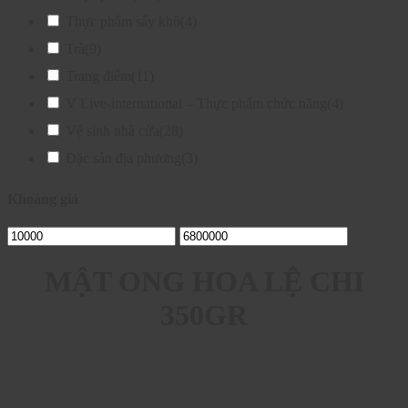
Thực phẩm sấy khô
(4)
Trà
(9)
Trang điểm
(11)
V Live-international – Thực phẩm chức năng
(4)
Vệ sinh nhà cửa
(28)
Đặc sản địa phương
(3)
Khoảng giá
MẬT ONG HOA LỆ CHI
350GR