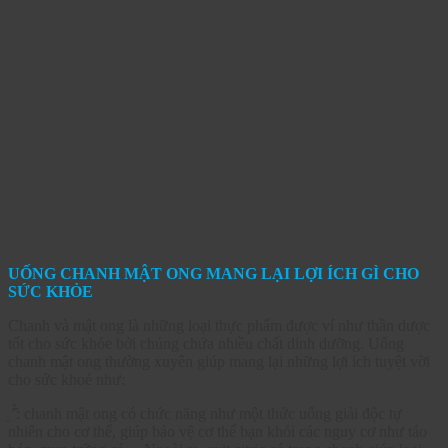
UỐNG CHANH MẬT ONG MANG LẠI LỢI ÍCH GÌ CHO
SỨC KHỎE
Chanh và mật ong là những loại thực phẩm được ví như thần dược
tốt cho sức khỏe bởi chúng chứa nhiều chất dinh dưỡng. Uống
chanh mật ong thường xuyên giúp mang lại những lợi ích tuyệt vời
cho sức khoẻ như:
̉: chanh mật ong có chức năng như một thức uống giải độc tự
nhiên cho cơ thể, giúp bảo vệ cơ thể bạn khỏi các nguy cơ như táo