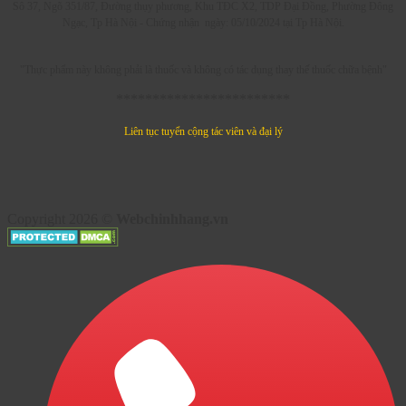
Sô 37, Ngõ 351/87, Đường thụy phương, Khu TĐC X2, TDP Đại Đồng, Phường Đông
Ngạc, Tp Hà Nội - C
hứng nhận ngày: 05/10/2024 tại Tp Hà Nội.
"Thực phẩm này không phải là thuốc và không có tác dụng thay thế thuốc chữa bệnh"
************************
Liên tục tuyển cộng tác viên và đại lý
Copyright 2026 ©
Webchinhhang.vn