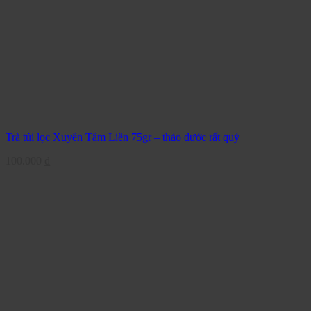
Trà túi lọc Xuyên Tâm Liên 75gr – thảo dước rất quý
100.000
₫