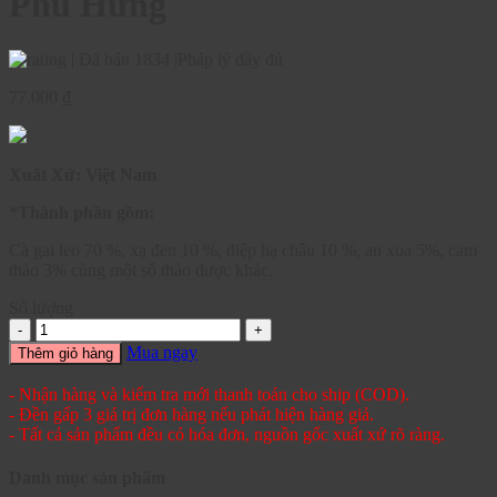
Phú Hưng
|
Đã bán 1834
|
Pháp lý đầy đủ
77.000
₫
Xuất Xứ: Việt Nam
*
Thành phần gồm:
Cà gai leo 70 %, xạ đen 10 %, diệp hạ châu 10 %, an xoa 5%, cam
thảo 3% cùng một số thảo dược khác.
Số lượng
Mua ngay
Thêm giỏ hàng
- Nhận hàng và kiểm tra mới thanh toán cho ship (COD).
- Đền gấp 3 giá trị đơn hàng nếu phát hiện hàng giả.
- Tất cả sản phẩm đều có hóa đơn, nguồn gốc xuất xứ rõ ràng.
Danh mục sản phẩm