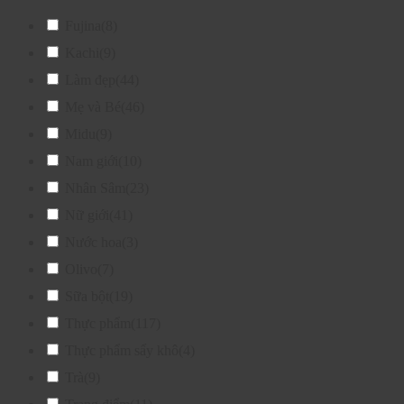
Fujina
(8)
Kachi
(9)
Làm đẹp
(44)
Mẹ và Bé
(46)
Midu
(9)
Nam giới
(10)
Nhân Sâm
(23)
Nữ giới
(41)
Nước hoa
(3)
Olivo
(7)
Sữa bột
(19)
Thực phẩm
(117)
Thực phẩm sấy khô
(4)
Trà
(9)