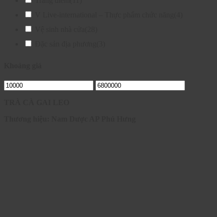
Trang điểm
(11)
V Live-international – Thực phẩm chức năng
(4)
Vệ sinh nhà cửa
(28)
Đặc sản địa phương
(3)
Khoảng giá
TRÀ CÀ GAI LEO
Thương hiệu: Nam Dược AP Phú Hưng