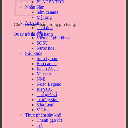
PLACENTOR
Nhân Sâm
Sâm canada
Mật ong
Nữ giới
Chưa có sản phẩm trong giỏ hàng.
Thải độc
Abena
Quay trở lại cửa hàng
Viên đặt phụ khoa
SOSU
Nước hoa
Sức khỏe
Sinh lý nam
Bao cao su
Japan Algae
Maxstar
NMI
Noah Legend
PHYCO
Thế giới số
Trường sinh
Vita Leaf
V Live
Thực phẩm sấy khô
Thanh gạo lứt
Trà