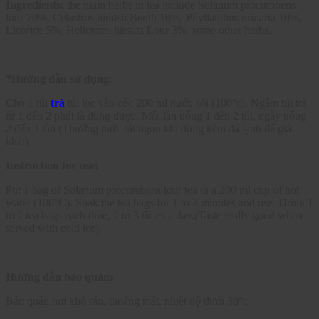
Ingredients:
the main herbs in tea include Solanum procumbens
lour 70%, Celastrus hindsii Benth 10%, Phyllanthus urinaria 10%,
Licorice 5%, Helicteres hirsuta Lour 3%. some other herbs.
*Hướng dẫn sử dụng
:
Cho 1 túi
trà
túi lọc vào cốc 200 ml nước sôi (100°c). Ngâm túi trà
từ 1 đến 2 phút là dùng được. Mỗi lần uống 1 đến 2 túi, ngày uống
2 đến 3 lần
(Thưởng thức rất ngon khi dùng kèm đá lạnh để giải
khát).
Instruction for use:
Put 1 bag of Solanum procumbens lour tea in a 200 ml cup of hot
water (100°C). Soak the tea bags for 1 to 2 minutes and use. Drink 1
to 2 tea bags each time, 2 to 3 times a day.(Taste really good when
served with cold ice).
Hướng dẫn bảo quản:
Bảo quản nơi khô ráo, thoáng mát, nhiệt độ dưới 30°c.