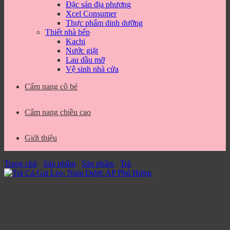
Đặc sản địa phương
Xcel Consumer
Thực phẩm dinh dưỡng
Thiết nhà bếp
Kachi
Nước giặt
Lau dầu mỡ
Vệ sinh nhà cửa
Cẩm nang cô bé
Cẩm nang chiều cao
Giới thiệu
Trang chủ
/
Sản phẩm
/
Sản phẩm
/
Trà