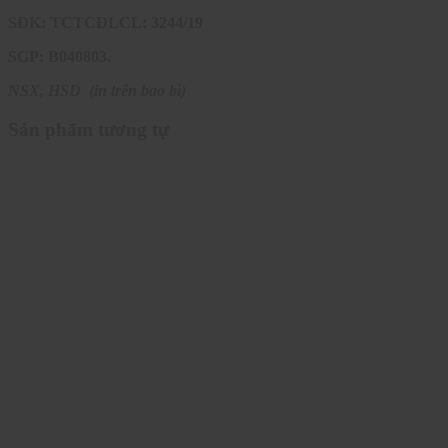
SĐK: TCTCĐLCL: 3244/19
SGP: B040803.
NSX, HSD (in trên bao bì)
Sản phẩm tương tự