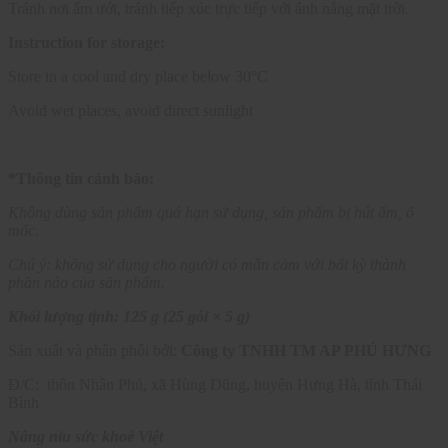
Tránh nơi ẩm ướt, tránh tiếp xúc trực tiếp với ánh nắng mặt trời.
Instruction for storage:
Store in a cool and dry place below 30°C
Avoid wet places, avoid direct sunlight
*Thông tin cảnh báo:
Không dùng sản phẩm quá hạn sử dụng, sản phẩm bị hút ẩm, ố
mốc.
Chú ý: không sử dụng cho người có mẫn cảm với bất kỳ thành
phần nào của sản phẩm.
Khối lượng tịnh: 125 g (25 gói × 5 g)
Sản xuất và phân phối bởi:
Công ty TNHH TM AP PHÚ HƯNG
Đ/C: thôn Nhân Phú, xã Hùng Dũng, huyện Hưng Hà, tỉnh Thái
Bình
Nâng niu sức khoẻ Việt