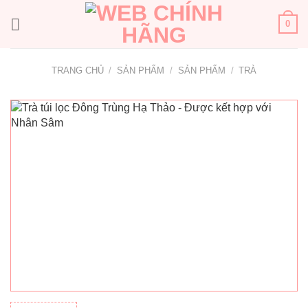
Bỏ
qua
0
nội
dung
TRANG CHỦ
/
SẢN PHẨM
/
SẢN PHẨM
/
TRÀ