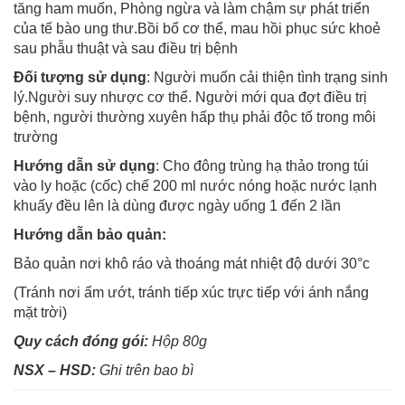
tăng ham muốn, Phòng ngừa và làm chậm sự phát triển
của tế bào ung thư.Bồi bổ cơ thể, mau hồi phục sức khoẻ
sau phẫu thuật và sau điều trị bệnh
Đối tượng sử dụng
: Người muốn cải thiện tình trạng sinh
lý.Người suy nhược cơ thể. Người mới qua đợt điều trị
bệnh, người thường xuyên hấp thụ phải độc tố trong môi
trường
Hướng dẫn sử dụng
: Cho đông trùng hạ thảo trong túi
vào ly hoặc (cốc) chế 200 ml nước nóng hoặc nước lạnh
khuấy đều lên là dùng được ngày uống 1 đến 2 lần
Hướng dẫn bảo quản:
Bảo quản nơi khô ráo và thoáng mát nhiệt độ dưới 30°c
(Tránh nơi ẩm ướt, tránh tiếp xúc trực tiếp với ánh nắng
mặt trời)
Quy cách đóng gói
:
Hộp 80g
NSX – HSD:
Ghi trên bao bì