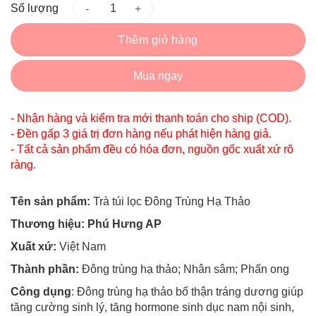
Số lượng
Thêm giỏ hàng
Mua ngay
- Nhận hàng và kiểm tra mới thanh toán cho ship (COD).
- Đền gấp 3 giá trị đơn hàng nếu phát hiện hàng giả.
- Tất cả sản phẩm đều có hóa đơn, nguồn gốc xuất xứ rõ
ràng.
Tên sản phẩm:
Trà túi lọc Đông Trùng Hạ Thảo
Thương hiệu: Phú Hưng AP
Xuất xứ:
Việt Nam
Thành phần:
Đông trùng hạ thảo; Nhân sâm; Phấn ong
Công dụng
: Đông trùng hạ thảo bổ thận tráng dương giúp
tăng cường sinh lý, tăng hormone sinh dục nam nội sinh,