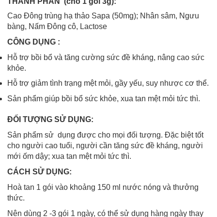
THÀNH PHẦN
(cho 1 gói 3g):
Cao Đông trùng hạ thảo Sapa (50mg); Nhân sâm, Ngưu
bàng, Nấm Đông cô, Lactose
CÔNG DỤNG :
Hỗ trợ bồi bổ và tăng cường sức đề kháng, nâng cao sức
khỏe.
Hỗ trợ giảm tình trạng mệt mỏi, gầy yếu, suy nhược cơ thể.
Sản phẩm giúp bồi bổ sức khỏe, xua tan mệt mỏi tức thì.
ĐỐI TƯỢNG SỬ DỤNG:
Sản phẩm sử dụng được cho mọi đối tượng. Đặc biệt tốt
cho người cao tuổi, người cần tăng sức đề kháng, người
mới ốm dậy; xua tan mệt mỏi tức thì.
CÁCH SỬ DỤNG:
Hoà tan 1 gói vào khoảng 150 ml nước nóng và thưởng
thức.
Nên dùng 2 -3 gói 1 ngày, có thể sử dụng hàng ngày thay