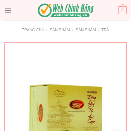
Bỏ
qua
0
nội
dung
TRANG CHỦ
/
SẢN PHẨM
/
SẢN PHẨM
/
TRÀ