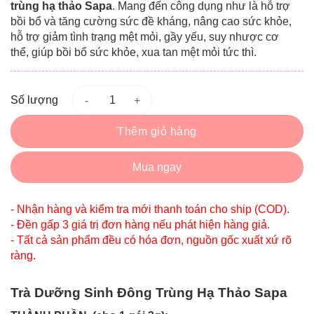
trùng hạ thảo Sapa
. Mang đến công dụng như là hỗ trợ
bồi bổ và tăng cường sức đề kháng, nâng cao sức khỏe,
hỗ trợ giảm tình trạng mệt mỏi, gầy yếu, suy nhược cơ
thể, giúp bồi bổ sức khỏe, xua tan mệt mỏi tức thì.
Số lượng
Thêm giỏ hàng
Mua ngay
- Nhận hàng và kiểm tra mới thanh toán cho ship (COD).
- Đền gấp 3 giá trị đơn hàng nếu phát hiện hàng giả.
- Tất cả sản phẩm đều có hóa đơn, nguồn gốc xuất xứ rõ
ràng.
Trà Dưỡng Sinh Đông Trùng Hạ Thảo Sapa