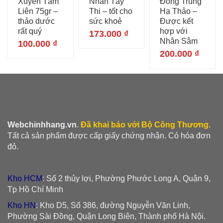
Xuyên Tâm
Nhan Tây
Đông Trùng
Liên 75gr –
Thi – tốt cho
Hạ Thảo –
thảo dước
sức khoẻ
Được kết
rất quý
hợp với
173.000
₫
Nhân Sâm
100.000
₫
200.000
₫
Webchinhhang.vn
.
Đã khai báo với Bộ Công Thương
.
Tất cả sản phẩm được cấp giấy chứng nhận. Có hóa đơn
đỏ.
Kho HCM
: Số 2 thủy lợi, Phường Phước Long A, Quận 9,
Tp Hồ Chí Minh
Kho HN
: Kho D5, Số 386, đường Nguyễn Văn Linh,
Phường Sài Đồng, Quận Long Biên, Thành phố Hà Nội.