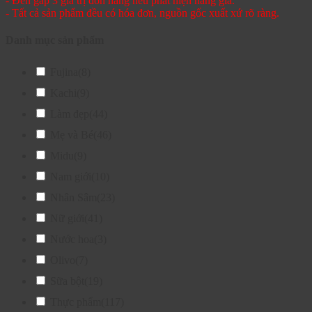
- Đền gấp 3 giá trị đơn hàng nếu phát hiện hàng giả.
- Tất cả sản phẩm đều có hóa đơn, nguồn gốc xuất xứ rõ ràng.
Danh mục sản phẩm
Fujina
(8)
Kachi
(9)
Làm đẹp
(44)
Mẹ và Bé
(46)
Midu
(9)
Nam giới
(10)
Nhân Sâm
(23)
Nữ giới
(41)
Nước hoa
(3)
Olivo
(7)
Sữa bột
(19)
Thực phẩm
(117)