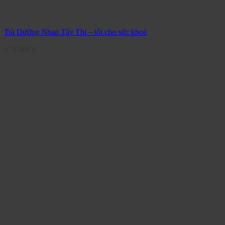
Trà Dưỡng Nhan Tây Thi – tốt cho sức khoẻ
173.000
₫