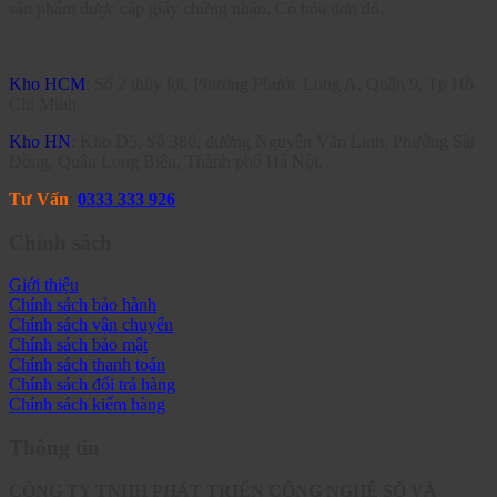
sản phẩm được cấp giấy chứng nhận. Có hóa đơn đỏ.
Kho HCM
: Số 2 thủy lợi, Phường Phước Long A, Quận 9, Tp Hồ
Chí Minh
Kho HN
: Kho D5, Số 386, đường Nguyễn Văn Linh, Phường Sài
Đồng, Quận Long Biên, Thành phố Hà Nội.
Tư Vấn
:
0333 333 926
Chính sách
Giới thiệu
Chính sách bảo hành
Chính sách vận chuyển
Chính sách bảo mật
Chính sách thanh toán
Chính sách đổi trả hàng
Chính sách kiểm hàng
Thông tin
CÔNG TY TNHH PHÁT TRIỂN CÔNG NGHỆ SỐ VÀ