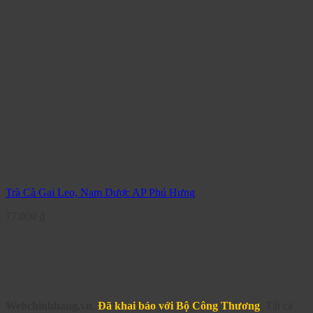
Trà Cà Gai Leo, Nam Dược AP Phú Hưng
77.000
₫
Webchinhhang.vn
.
Đã khai báo với Bộ Công Thương
. Tất cả