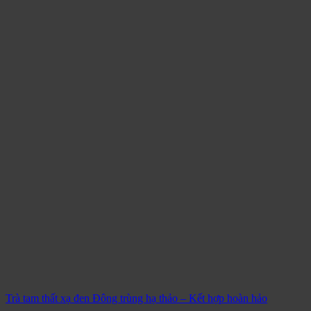
Trà tam thất xạ đen Đông trùng hạ thảo – Kết hợp hoàn hảo