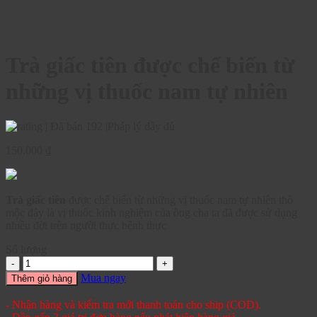
Trà giấc tiên được chế biến từ
những vị thuốc nam tự nhiên
|
Đã bán 192
|
Pháp lý đầy đủ
150.000
₫
Trà giấc tiên
được chế biến từ những vị thuốc nam tự nhiên thô
mộc đây là vị thuốc kinh nghiệm của ông cha ta đã được sử dụng
nhiều đời trên người thực bệnh thực
Số lượng
Mua ngay
Thêm giỏ hàng
- Nhận hàng và kiểm tra mới thanh toán cho ship (COD).