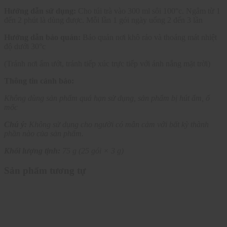
Hướng dẫn sử dụng:
Cho túi trà vào 300 ml sôi 100°c. Ngâm từ 1
đến 2 phút là dùng được. Mỗi lần 1 gói ngày uống 2 đến 3 lần
Hướng dẫn bảo quản:
Bảo quản nơi khô ráo và thoáng mát nhiệt
độ dưới 30°c
(Tránh nơi ẩm ướt, tránh tiếp xúc trực tiếp với ánh nắng mặt trời)
Thông tin cảnh báo:
Không dùng sản phẩm quá hạn sử dụng, sản phẩm bị hút ẩm, ố
mốc
Chú ý:
Không sử dụng cho người có mẫn cảm với bất kỳ thành
phần nào của sản phẩm.
Khối lượng tịnh:
75 g (25 gói × 3 g)
Sản phẩm tương tự