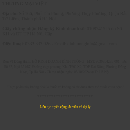
THƯƠNG MẠI VIỆT
Địa chỉ:
Số 166, Phố Tân Phong, Phường Thụy Phương, Quận Bắc
Từ Liêm, Thành phố Hà Nội
Giấy chứng nhận Đăng ký Kinh doanh số
: 0108741525 do Sở
KH và ĐT TP Hà Nội Cấp
Điện thoại
: 0333 333 926 - Email: dinhtuonginfo@gmail.com
Đơn Vị Đồng Hành: HỘ KINH DOANH ĐÌNH TƯỞNG - MST: 8630354235-001 -
Đc:
Sô 37, Ngõ 351/87, Đường thụy phương, Khu TĐC X2, TDP Đại Đồng, Phường Đông
Ngạc, Tp Hà Nội - C
hứng nhận ngày: 05/10/2024 tại Tp Hà Nội.
"Thực phẩm này không phải là thuốc và không có tác dụng thay thế thuốc chữa bệnh"
************************
Liên tục tuyển cộng tác viên và đại lý