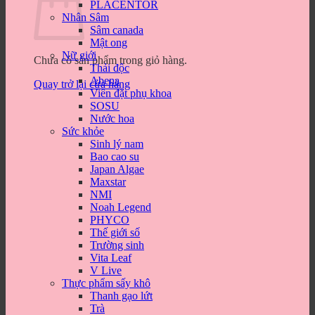
PLACENTOR
Nhân Sâm
Sâm canada
Mật ong
Nữ giới
Chưa có sản phẩm trong giỏ hàng.
Thải độc
Abena
Quay trở lại cửa hàng
Viên đặt phụ khoa
SOSU
Nước hoa
Sức khỏe
Sinh lý nam
Bao cao su
Japan Algae
Maxstar
NMI
Noah Legend
PHYCO
Thế giới số
Trường sinh
Vita Leaf
V Live
Thực phẩm sấy khô
Thanh gạo lứt
Trà