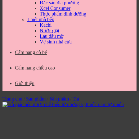
Đặc sản địa phương
Xcel Consumer
Thực phẩm dinh dưỡng
Thiết nhà bếp
Kachi
Nước giặt
Lau dầu mỡ
Vệ sinh nhà cửa
Cẩm nang cô bé
Cẩm nang chiều cao
Giới thiệu
Trang chủ
/
Sản phẩm
/
Sản phẩm
/
Trà