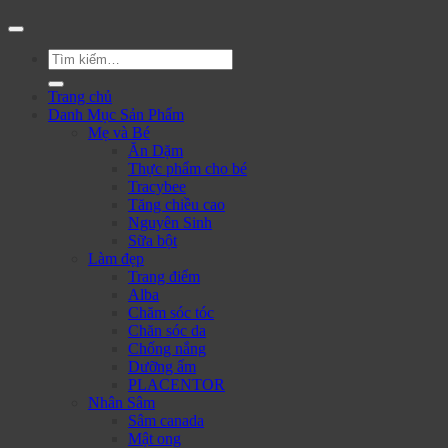
Tìm
kiếm:
Trang chủ
Danh Mục Sản Phẩm
Mẹ và Bé
Ăn Dặm
Thực phẩm cho bé
Tracybee
Tăng chiều cao
Nguyên Sinh
Sữa bột
Làm đẹp
Trang điểm
Alba
Chăm sóc tóc
Chăn sóc da
Chống nắng
Dưỡng ẩm
PLACENTOR
Nhân Sâm
Sâm canada
Mật ong