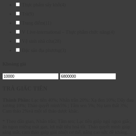
Thực phẩm sấy khô
(4)
Trà
(9)
Trang điểm
(11)
V Live-international – Thực phẩm chức năng
(4)
Vệ sinh nhà cửa
(28)
Đặc sản địa phương
(3)
Khoảng giá
TRÀ GIẤC TIÊN
Thành Phần:
Lạc tiên 40%; Nhân trần 20%; Xạ đen 10%; Dây đau
xương 10%; Thảo quyết minh5% ; Tâm sen 5%; Nụ tam thất 3%;
Cam thảo 2%và một số thảo dược khác.
* Theo dân gian, Nhân trần; Tâm sen; Lạc tiên giúp ngủ ngon giấc,
ăn ngon miệng mát gan, lợi mật tiêu hoá tốt. Thảo quyết minh giúp
sáng mắt, cam thảo giúp giảỉ nhiệt cơ thể, nâng cao sức đề kháng…