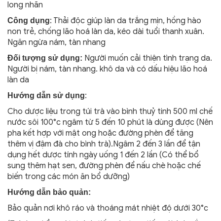
long nhãn
: Thải độc giúp làn da trắng mịn, hồng hào
Công dụng
non trẻ, chống lão hoá làn da, kéo dài tuổi thanh xuân.
Ngăn ngừa nám, tàn nhang
Người muốn cải thiện tình trạng da.
Đối tượng sử dụng:
Người bị nám, tàn nhang. khô da và có dấu hiệu lão hoá
làn da
:
Hướng dẫn sử dụng
Cho dược liệu trong túi trà vào bình thuỷ tinh 500 ml chế
nước sôi 100°c ngâm từ 5 đến 10 phút là dùng được (Nên
pha kết hợp với mật ong hoặc đường phèn để tăng
thêm vị đậm đà cho bình trà).Ngâm 2 đến 3 lần để tận
dụng hết dược tính ngày uống 1 đến 2 lần (Có thể bổ
sung thêm hạt sen, đường phèn để nấu chè hoặc chế
biến trong các món ăn bổ dưỡng)
Hướng dẫn bảo quản:
Bảo quản nơi khô ráo và thoáng mát nhiệt độ dưới 30°c