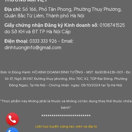
Số 166, Phố Tân Phong, Phường Thụy Phương,
Địa chỉ:
Quận Bắc Từ Liêm, Thành phố Hà Nội
: 0108741525
Giấy chứng nhận Đăng ký Kinh doanh số
do Sở KH và ĐT TP Hà Nội Cấp
: 0333 333 926 - Email:
Điện thoại
dinhtuonginfo@gmail.com
Đơn Vị Đồng Hành: HỘ KINH DOANH ĐÌNH TƯỞNG - MST: 8630354235-001 -
Đc:
Sô 37, Ngõ 351/87, Đường thụy phương, Khu TĐC X2, TDP Đại Đồng, Phường
Đông Ngạc, Tp Hà Nội - C
hứng nhận ngày: 05/10/2024 tại Tp Hà Nội.
"Thực phẩm này không phải là thuốc và không có tác dụng thay thế thuốc chữa
bệnh"
************************
Liên tục tuyển cộng tác viên và đại lý