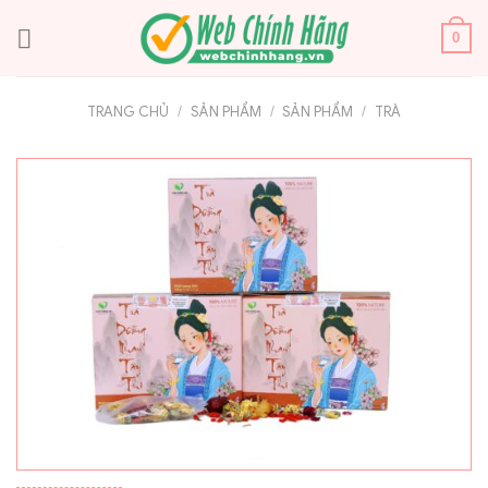
Bỏ
qua
0
nội
dung
TRANG CHỦ
/
SẢN PHẨM
/
SẢN PHẨM
/
TRÀ