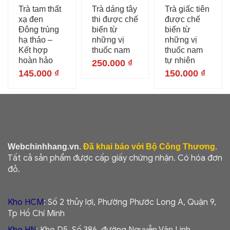
Trà tam thất
Trà dáng tây
Trà giấc tiên
xạ đen
thi được chế
được chế
Đông trùng
biến từ
biến từ
hạ thảo –
những vị
những vị
Kết hợp
thuốc nam
thuốc nam
hoàn hảo
tự nhiên
250.000
₫
145.000
₫
150.000
₫
.
.
Webchinhhang.vn
Đã khai báo với Bộ Công Thương
Tất cả sản phẩm được cấp giấy chứng nhận. Có hóa đơn
đỏ.
Kho HCM
: Số 2 thủy lợi, Phường Phước Long A, Quận 9,
Tp Hồ Chí Minh