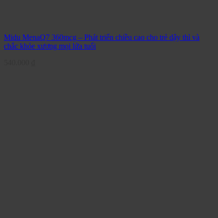
Midu MenaQ7 360mcg – Phát triển chiều cao cho trẻ dậy thì và
chắc khỏe xương mọi lứa tuổi
540.000
₫