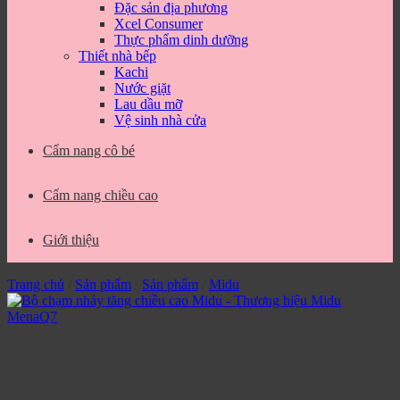
Đặc sản địa phương
Xcel Consumer
Thực phẩm dinh dưỡng
Thiết nhà bếp
Kachi
Nước giặt
Lau dầu mỡ
Vệ sinh nhà cửa
Cẩm nang cô bé
Cẩm nang chiều cao
Giới thiệu
Trang chủ
/
Sản phẩm
/
Sản phẩm
/
Midu