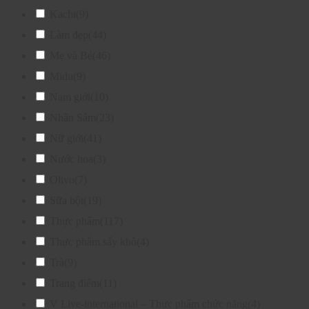
Kachi
(9)
Làm đẹp
(44)
Mẹ và Bé
(46)
Midu
(9)
Nam giới
(10)
Nhân Sâm
(23)
Nữ giới
(41)
Nước hoa
(3)
Olivo
(7)
Sữa bột
(19)
Thực phẩm
(117)
Thực phẩm sấy khô
(4)
Trà
(9)
Trang điểm
(11)
V Live-international – Thực phẩm chức năng
(4)