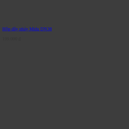
Hộp dây nhảy Midu DN38
199.000
₫