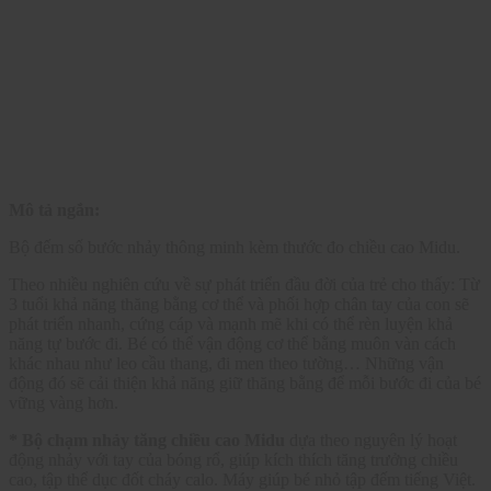
Mô tả ngắn:
Bộ đếm số bước nhảy thông minh kèm thước đo chiều cao Midu.
Theo nhiều nghiên cứu về sự phát triển đầu đời của trẻ cho thấy: Từ
3 tuổi khả năng thăng bằng cơ thể và phối hợp chân tay của con sẽ
phát triển nhanh, cứng cáp và mạnh mẽ khi có thể rèn luyện khả
năng tự bước đi. Bé có thể vận động cơ thể bằng muôn vàn cách
khác nhau như leo cầu thang, đi men theo tường… Những vận
động đó sẽ cải thiện khả năng giữ thăng bằng để mỗi bước đi của bé
vững vàng hơn.
* Bộ chạm nhảy tăng chiều cao Midu
dựa theo nguyên lý hoạt
động nhảy với tay của bóng rổ, giúp kích thích tăng trưởng chiều
cao, tập thể dục đốt cháy calo. Máy giúp bé nhỏ tập đếm tiếng Việt.