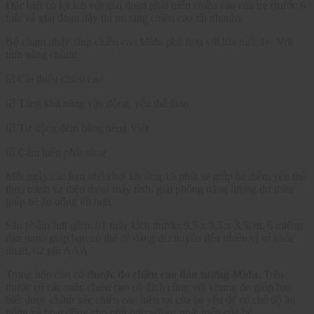
Đặc biệt có lợi ích với giai đoạn phát triển chiều cao của trẻ (trước 6
tuổi và giai đoạn dậy thì trẻ tăng chiều cao rất nhanh).
Bộ chạm nhảy tăng chiều cao Midu phù hợp với lứa tuổi 3+. Với
tính năng chính:
☑ Cải thiện chiều cao
☑ Tăng khả năng vận động, yêu thể thao
☑ Tự động đếm bằng tiếng Việt
☑ Cảm biến phát sáng
Mỗi ngày các bạn nhỏ chơi khoảng 15 phút sẽ giúp bé thêm yêu thể
theo tránh xa điện thoại máy tính, giải phóng năng lượng dư thừa
giúp bé ăn uống tốt hơn.
Sản phẩm full gồm: 01 máy kích thước: 9,5 x 9,5 x 3,5cm, 6 miếng
dán nano giúp bạn có thể dễ dàng di chuyển đến nhiều vị trí khác
nhau, 02 pin AAA
Trong hộp còn có
thước đo chiều cao dán tường Midu
. Trên
thước có các mức chiều cao cố định cùng với khung đo giúp bạn
biết được chính xác chiều cao hiện tại của bé yêu để có chế độ ăn
uống và hoạt động cho phù hợp với sự phát triển của bé.