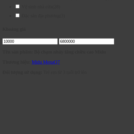
Vệ sinh nhà cửa
(28)
Đặc sản địa phương
(3)
Khoảng giá
Tên sản phẩm: Bộ chạm nhảy tăng chiều cao Midu
Thương hiệu:
Midu MenaQ7
Đối tượng sử dụng:
Trẻ em từ 3 tuổi trở lên