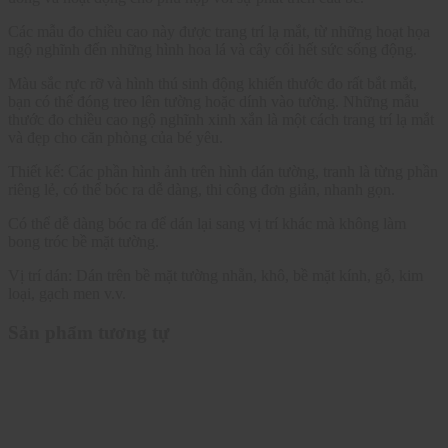
Các mẫu đo chiều cao này được trang trí lạ mắt, từ những hoạt họa
ngộ nghĩnh đến những hình hoa lá và cây cối hết sức sống động.
Màu sắc rực rỡ và hình thú sinh động khiến thước đo rất bắt mắt,
bạn có thể đóng treo lên tường hoặc dính vào tường. Những mẫu
thước đo chiều cao ngộ nghĩnh xinh xắn là một cách trang trí lạ mắt
và đẹp cho căn phòng của bé yêu.
Thiết kế: Các phần hình ảnh trên hình dán tường, tranh là từng phần
riêng lẻ, có thể bóc ra dễ dàng, thi công đơn giản, nhanh gọn.
Có thể dễ dàng bóc ra để dán lại sang vị trí khác mà không làm
bong tróc bề mặt tường.
Vị trí dán: Dán trên bề mặt tường nhẵn, khô, bề mặt kính, gỗ, kim
loại, gạch men v.v.
Sản phẩm tương tự