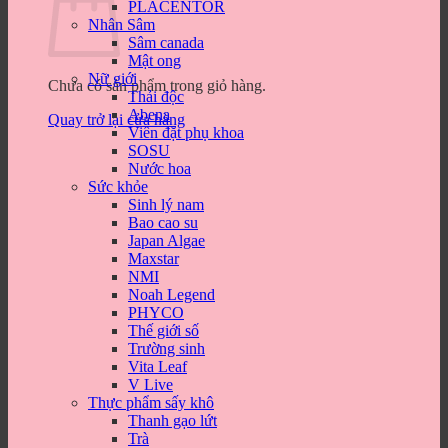
PLACENTOR
Nhân Sâm
Sâm canada
Mật ong
Nữ giới
Chưa có sản phẩm trong giỏ hàng.
Thải độc
Abena
Quay trở lại cửa hàng
Viên đặt phụ khoa
SOSU
Nước hoa
Sức khỏe
Sinh lý nam
Bao cao su
Japan Algae
Maxstar
NMI
Noah Legend
PHYCO
Thế giới số
Trường sinh
Vita Leaf
V Live
Thực phẩm sấy khô
Thanh gạo lứt
Trà