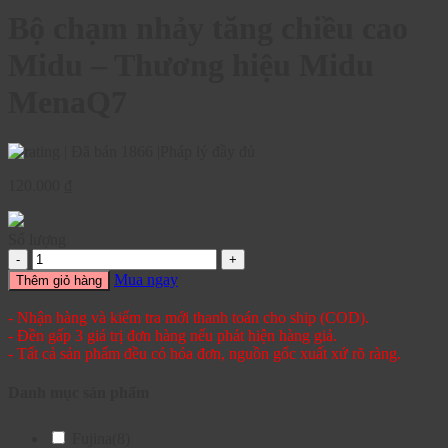
Bộ chạm nhảy tăng chiều cao
Midu – Thương hiệu Midu
MenaQ7
|
Đã bán 1866
|
Pháp lý đầy đủ
120.000
₫
Số lượng
Mua ngay
Thêm giỏ hàng
- Nhận hàng và kiểm tra mới thanh toán cho ship (COD).
- Đền gấp 3 giá trị đơn hàng nếu phát hiện hàng giả.
- Tất cả sản phẩm đều có hóa đơn, nguồn gốc xuất xứ rõ ràng.
Danh mục sản phẩm
Fujina
(8)