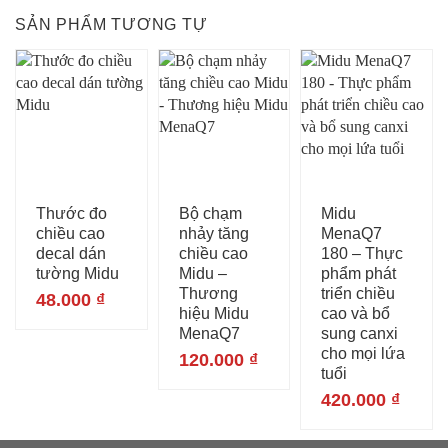
SẢN PHẨM TƯƠNG TỰ
Thước đo
Bộ chạm
Midu
chiều cao
nhảy tăng
MenaQ7
decal dán
chiều cao
180 – Thực
tường Midu
Midu –
phẩm phát
Thương
triển chiều
48.000
₫
hiệu Midu
cao và bổ
MenaQ7
sung canxi
cho mọi lứa
120.000
₫
tuổi
420.000
₫