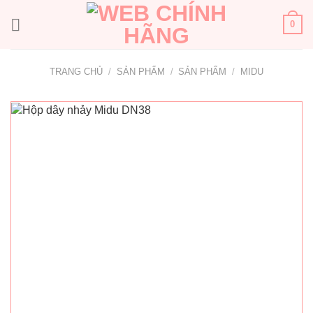
Bỏ
qua
0
nội
dung
TRANG CHỦ
/
SẢN PHẨM
/
SẢN PHẨM
/
MIDU