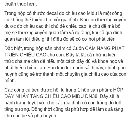
thuần thục hơn.
Trong hộp có thước decal đo chiều cao Midu là một công
cụ không thể thiếu cho mỗi gia đình. Khi con thường xuyên
được đo chiều cao thì chủ đề chiều cao là chủ đề mà bố
mẹ sẽ thường xuyên quan tâm và rõ ràng, khi cả gia đình
quan tâm tới điều gì thì điều đó sẽ có cơ hội phát triển
Đặc biệt, trong hộp sản phẩm có Cuốn CẨM NANG PHÁT
TRIỂN CHIỀU CAO cho con. Đây là tất cả những kiến
thức cha mẹ cần để hiểu một cách đầy đủ và khoa học về
phát triển chiều cao. Sau khi đọc cuốn sách này, chính phụ
huynh cũng sẽ trở thành một chuyên gia chiều cao của con
mình.
Các công cụ trên được hội tụ trong 1 hộp sản phẩm: HỘP
DÂY NHẢY TĂNG CHIỀU CAO MIDU DN38. Đây sẽ là
hành trang tuyệt vời cho các gia đình có con trong độ tuổi
tăng trưởng. Đồng thời cũng rất phù hợp để làm quà tặng
cho các bé và phụ huynh.