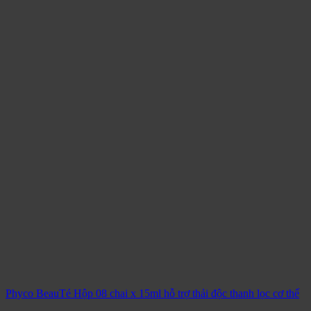
Phyco BeauTé Hộp 08 chai x 15ml hỗ trợ thải độc thanh lọc cơ thể