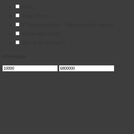
Trà
(9)
Trang điểm
(11)
V Live-international – Thực phẩm chức năng
(4)
Vệ sinh nhà cửa
(28)
Đặc sản địa phương
(3)
Khoảng giá