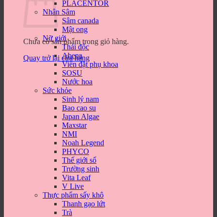
PLACENTOR
Nhân Sâm
Sâm canada
Mật ong
Nữ giới
Chưa có sản phẩm trong giỏ hàng.
Thải độc
Abena
Quay trở lại cửa hàng
Viên đặt phụ khoa
SOSU
Nước hoa
Sức khỏe
Sinh lý nam
Bao cao su
Japan Algae
Maxstar
NMI
Noah Legend
PHYCO
Thế giới số
Trường sinh
Vita Leaf
V Live
Thực phẩm sấy khô
Thanh gạo lứt
Trà