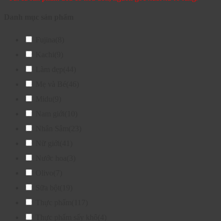
Danh mục sản phẩm
Fujina
(8)
Kachi
(9)
Làm đẹp
(44)
Mẹ và Bé
(46)
Midu
(9)
Nam giới
(10)
Nhân Sâm
(23)
Nữ giới
(41)
Nước hoa
(3)
Olivo
(7)
Sữa bột
(19)
Thực phẩm
(117)
Thực phẩm sấy khô
(4)