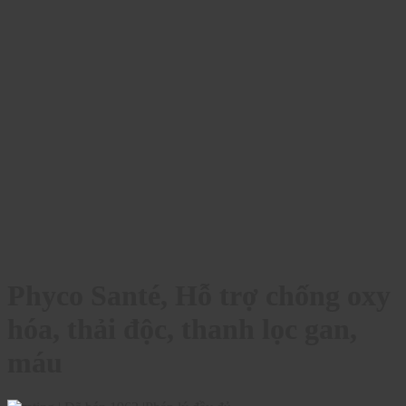
Phyco Santé, Hỗ trợ chống oxy
hóa, thải độc, thanh lọc gan,
máu