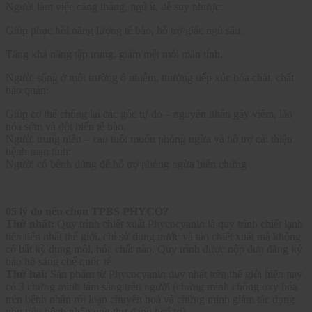
Người làm việc căng thẳng, ngủ ít, dễ suy nhược:
Giúp phục hồi năng lượng tế bào, hỗ trợ giấc ngủ sâu.
Tăng khả năng tập trung, giảm mệt mỏi mãn tính.
Người sống ở môi trường ô nhiễm, thường tiếp xúc hóa chất, chất
bảo quản:
Giúp cơ thể chống lại các gốc tự do – nguyên nhân gây viêm, lão
hóa sớm và đột biến tế bào.
Người trung niên – cao tuổi muốn phòng ngừa và hỗ trợ cải thiện
bệnh mạn tính:
Người có bệnh dùng để hỗ trợ phòng ngừa biến chứng
05 lý do nên chọn TPBS PHYCO?
Thứ nhất:
Quy trình chiết xuất Phycocyanin là quy trình chiết lạnh
tiên tiến nhất thế giới, chỉ sử dụng nước và tảo chiết xuất mà không
có bất kỳ dung môi, hóa chất nào. Quy trình được nộp đơn đăng ký
bảo hộ sáng chế quốc tế
Thứ hai:
Sản phẩm từ Phycocyanin duy nhất trên thế giới hiện nay
có 3 chứng minh lâm sàng trên người (chứng minh chống oxy hóa
trên bệnh nhân rối loạn chuyển hoá và chứng minh giảm tác dụng
phụ trên bệnh nhân ung thư đang hoá trị)