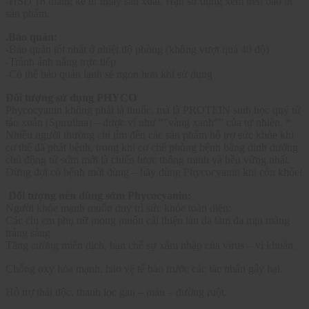
-HSD 18 tháng kể từ ngày sản xuất. Hạn sử dụng xem trên bao bì
sản phẩm.
.Bảo quản:
-Bảo quản tốt nhất ở nhiệt độ phòng (không vượt quá 40 độ)
-Tránh ánh nắng trực tiếp
-Có thể bảo quản lạnh sẽ ngon hơn khi sử dụng
Đối tượng sử dụng PHYCO
Phycocyanin không phải là thuốc, mà là PROTEIN sinh học quý từ
tảo xoắn (Spirulina) – được ví như “”vàng xanh”” của tự nhiên. *
Nhiều người thường chỉ tìm đến các sản phẩm hỗ trợ sức khỏe khi
cơ thể đã phát bệnh, trong khi cơ chế phòng bệnh bằng dinh dưỡng
chủ động từ sớm mới là chiến lược thông minh và bền vững nhất.
Đừng đợi có bệnh mới dùng – hãy dùng Phycocyanin khi còn khỏe!
Đối tượng nên dùng sớm Phycocyanin:
Người khỏe mạnh muốn duy trì sức khỏe toàn diện:
Các chị em phụ nữ mong muốn cải thiện làn da làm da mịn màng
trắng sáng
Tăng cường miễn dịch, hạn chế sự xâm nhập của virus – vi khuẩn.
Chống oxy hóa mạnh, bảo vệ tế bào trước các tác nhân gây hại.
Hỗ trợ thải độc, thanh lọc gan – máu – đường ruột.