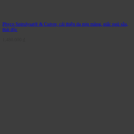
Phyco Spirulysat® & Cuivre, cải thiện da mịn màng, giấc ngủ sâu,
thải độc
1.480.000
₫