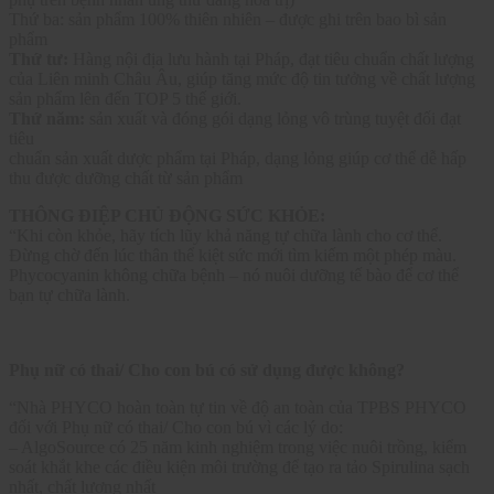
Thứ ba: sản phẩm 100% thiên nhiên – được ghi trên bao bì sản
phẩm
Thứ tư:
Hàng nội địa lưu hành tại Pháp, đạt tiêu chuẩn chất lượng
của Liên minh Châu Âu, giúp tăng mức độ tin tưởng về chất lượng
sản phẩm lên đến TOP 5 thế giới.
Thứ năm:
sản xuất và đóng gói dạng lỏng vô trùng tuyệt đối đạt
tiêu
chuẩn sản xuất dược phẩm tại Pháp, dạng lỏng giúp cơ thể dễ hấp
thu được dưỡng chất từ sản phẩm
THÔNG ĐIỆP CHỦ ĐỘNG SỨC KHỎE:
“Khi còn khỏe, hãy tích lũy khả năng tự chữa lành cho cơ thể.
Đừng chờ đến lúc thân thể kiệt sức mới tìm kiếm một phép màu.
Phycocyanin không chữa bệnh – nó nuôi dưỡng tế bào để cơ thể
bạn tự chữa lành.
Phụ nữ có thai/ Cho con bú có sử dụng được không?
“Nhà PHYCO hoàn toàn tự tin về độ an toàn của TPBS PHYCO
đối với Phụ nữ có thai/ Cho con bú vì các lý do:
– AlgoSource có 25 năm kinh nghiệm trong việc nuôi trồng, kiểm
soát khắt khe các điều kiện môi trường để tạo ra tảo Spirulina sạch
nhất, chất lượng nhất