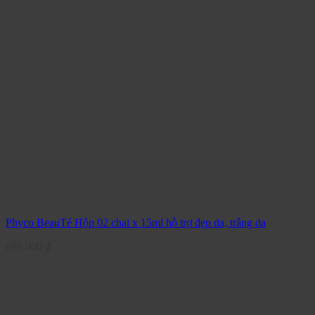
Phyco BeauTé Hộp 02 chai x 15ml hỗ trợ đẹp da, trắng da
695.000
₫