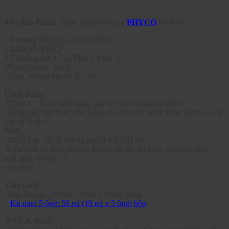
Tên Sản Phẩm
: Thực phẩm bổ sung
PHYCO
SANTÉ
2.Thương hiệu: ALGOSOURCE
3.Xuất xứ: PHÁP
4.Thành phần: 1 ống Phyco 10ml có
-Phycocyanin: 50mg
-Selen, hương bạc hà tự nhiên
Cách dùng:
-Uống 1 – 2 ống mỗi ngày, sau ăn sáng và sau ăn chiều
-Uống trực tiếp hoặc pha loãng vào một cốc nước hoặc nước ép trái
cây, tỷ lệ tùy
thích.
-Thích hợp với cả những người ĂN CHAY,
-Liệu trình sử dụng Phyco SanTé tối ưu: 60 ngày. Khuyên dùng
mỗi ngày để bảo vệ
sức khoẻ.
.Quy cách:
-Hộp 20 ống :200 ml (10 ml x 20 ống)/hộp
–
Kit mini 5 ống: 50 ml (10 ml x 5 ống) hộp
.NSX & HSD: