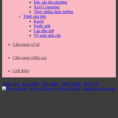
Đặc sản địa phương
Xcel Consumer
Thực phẩm dinh dưỡng
Thiết nhà bếp
Kachi
Nước giặt
Lau dầu mỡ
Vệ sinh nhà cửa
Cẩm nang cô bé
Cẩm nang chiều cao
Giới thiệu
Trang chủ
/
Sản phẩm
/
Sản phẩm
/
Thực phẩm
/
PHYCO