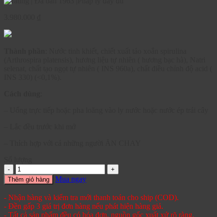
|
Đã bán 1963
|
Pháp lý đầy đủ
3.980.000
₫
Thành phần
: Nước tinh khiết, chiết xuất tảo xoắn spirulina
(Arthrospira platensis), hương liệu tự nhiên ( hương bạc hà), Natri
selenat, chất tạo ngọt tự nhiên ( INS 960a), chất điều chỉnh độ acid (
INS 330) (<0,1%).
Cách dùng
:
– Uống trực tiếp hoặc pha loãng vào ly nước hoặc nước ép trái cây
– Lắc đều trước khi mở
– Thích hợp với cả những người ĂN CHAY
Số lượng
Mua ngay
Thêm giỏ hàng
- Nhận hàng và kiểm tra mới thanh toán cho ship (COD).
- Đền gấp 3 giá trị đơn hàng nếu phát hiện hàng giả.
- Tất cả sản phẩm đều có hóa đơn, nguồn gốc xuất xứ rõ ràng.