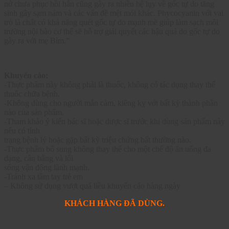
nở chưa phục hồi hẳn cũng gây ra nhiều hệ lụy về gốc tự do tăng
sinh gây sạm nám và các vấn đề mệt mỏi khác. Phycocyanin với vai
trò là chất có khả năng quét gốc tự do mạnh mẽ giúp làm sạch môi
trường nội bào cơ thể sẽ hỗ trợ giải quyết các hậu quả do gốc tự do
gây ra với mẹ Bỉm.”
Khuyến cáo:
-Thực phẩm này không phải là thuốc, không có tác dụng thay thế
thuốc chữa bệnh.
-Không dùng cho người mẫn cảm, kiêng kỵ với bất kỳ thành phần
nào của sản phẩm.
-Tham khảo ý kiến bác sĩ hoặc dược sĩ trước khi dùng sản phẩm này
nếu có tình
trạng bệnh lý hoặc gặp bất kỳ triệu chứng bất thường nào.
-Thực phẩm bổ sung không thay thế cho một chế độ ăn uống đa
dạng, cân bằng và lối
sống vận động lành mạnh.
-Tránh xa tầm tay trẻ em
– Không sử dụng vượt quá liều khuyến cáo hàng ngày
KHÁCH HÀNG ĐÃ DÙNG.