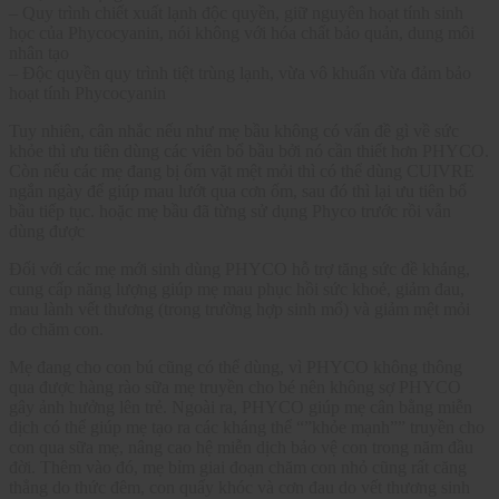
– Quy trình chiết xuất lạnh độc quyền, giữ nguyên hoạt tính sinh
học của Phycocyanin, nói không với hóa chất bảo quản, dung môi
nhân tạo
– Độc quyền quy trình tiệt trùng lạnh, vừa vô khuẩn vừa đảm bảo
hoạt tính Phycocyanin
Tuy nhiên, cân nhắc nếu như mẹ bầu không có vấn đề gì về sức
khỏe thì ưu tiên dùng các viên bổ bầu bởi nó cần thiết hơn PHYCO.
Còn nếu các mẹ đang bị ốm vặt mệt mỏi thì có thể dùng CUIVRE
ngắn ngày để giúp mau lướt qua cơn ốm, sau đó thì lại ưu tiên bổ
bầu tiếp tục. hoặc mẹ bầu đã từng sử dụng Phyco trước rồi vẫn
dùng được
Đối với các mẹ mới sinh dùng PHYCO hỗ trợ tăng sức đề kháng,
cung cấp năng lượng giúp mẹ mau phục hồi sức khoẻ, giảm đau,
mau lành vết thương (trong trường hợp sinh mổ) và giảm mệt mỏi
do chăm con.
Mẹ đang cho con bú cũng có thể dùng, vì PHYCO không thông
qua được hàng rào sữa mẹ truyền cho bé nên không sợ PHYCO
gây ảnh hưởng lên trẻ. Ngoài ra, PHYCO giúp mẹ cân bằng miễn
dịch có thể giúp mẹ tạo ra các kháng thể “”khỏe mạnh”” truyền cho
con qua sữa mẹ, nâng cao hệ miễn dịch bảo vệ con trong năm đầu
đời. Thêm vào đó, mẹ bỉm giai đoạn chăm con nhỏ cũng rất căng
thẳng do thức đêm, con quấy khóc và cơn đau do vết thương sinh