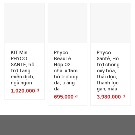
KIT Mini
Phyco
Phyco
PHYCO
BeauTé
Santé, Hỗ
SANTÉ, hỗ
Hộp 02
trợ chống
trợ Tăng
chai x 15ml
oxy hóa,
miễn dịch,
hỗ trợ đẹp
thải độc,
ngủ ngon
da, trắng
thanh lọc
da
gan, máu
1.020.000
₫
695.000
₫
3.980.000
₫