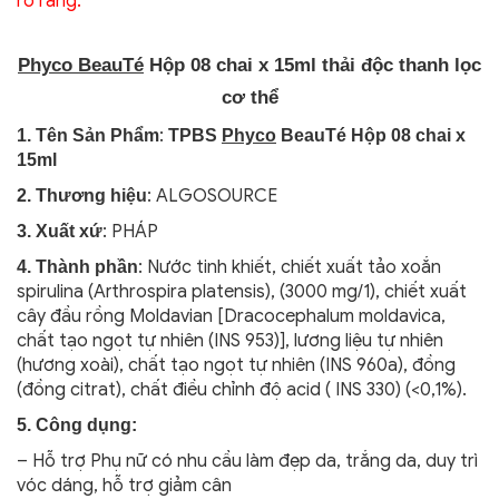
rõ ràng.
Phyco BeauTé
Hộp 08 chai x 15ml thải độc thanh lọc
cơ thể
:
1. Tên Sản Phẩm
TPBS
Phyco
BeauTé Hộp 08 chai x
15ml
: ALGOSOURCE
2. Thương hiệu
: PHÁP
3. Xuất xứ
: Nước tinh khiết, chiết xuất tảo xoắn
4. Thành phần
spirulina (Arthrospira platensis), (3000 mg/1), chiết xuất
cây đầu rồng Moldavian [Dracocephalum moldavica,
chất tạo ngọt tự nhiên (INS 953)], lương liệu tự nhiên
(hương xoài), chất tạo ngọt tự nhiên (INS 960a), đồng
(đồng citrat), chất điều chỉnh độ acid ( INS 330) (<0,1%).
5. Công dụng:
– Hỗ trợ Phụ nữ có nhu cầu làm đẹp da, trắng da, duy trì
vóc dáng, hỗ trợ giảm cân