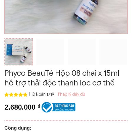
Phyco BeauTé Hộp 08 chai x 15ml
hỗ trợ thải độc thanh lọc cơ thể
|
Đã bán 1719
|
Pháp lý đầy đủ
2.680.000
₫
Công dụng: