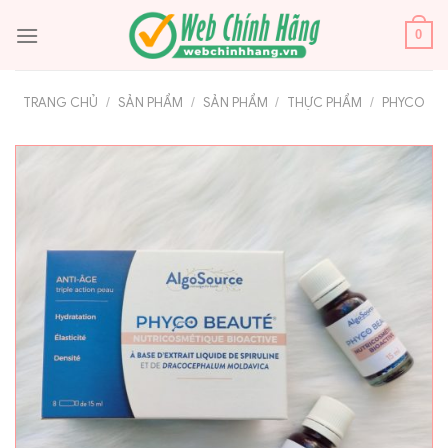
Bỏ
qua
0
nội
dung
TRANG CHỦ
/
SẢN PHẨM
/
SẢN PHẨM
/
THỰC PHẨM
/
PHYCO