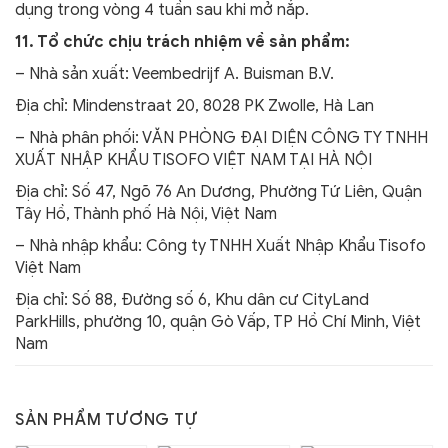
dụng trong vòng 4 tuần sau khi mở nắp.
11. Tổ chức chịu trách nhiệm về sản phẩm:
– Nhà sản xuất: Veembedrijf A. Buisman B.V.
Địa chỉ: Mindenstraat 20, 8028 PK Zwolle, Hà Lan
– Nhà phân phối: VĂN PHÒNG ĐẠI DIỆN CÔNG TY TNHH
XUẤT NHẬP KHẨU TISOFO VIỆT NAM TẠI HÀ NỘI
Địa chỉ: Số 47, Ngõ 76 An Dương, Phường Tứ Liên, Quận
Tây Hồ, Thành phố Hà Nội, Việt Nam
– Nhà nhập khẩu: Công ty TNHH Xuất Nhập Khẩu Tisofo
Việt Nam
Địa chỉ: Số 88, Đường số 6, Khu dân cư CityLand
ParkHills, phường 10, quận Gò Vấp, TP Hồ Chí Minh, Việt
Nam
SẢN PHẨM TƯƠNG TỰ