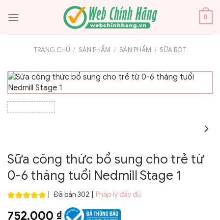
Bỏ
qua
0
nội
dung
TRANG CHỦ
/
SẢN PHẨM
/
SẢN PHẨM
/
SỮA BỘT
Sữa công thức bổ sung cho trẻ từ
0-6 tháng tuổi Nedmill Stage 1
|
Đã bán 302
|
Pháp lý đầy đủ
752.000
₫