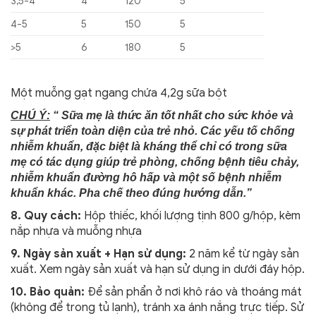
3,5-4
4
120
5
4-5
5
150
5
>5
6
180
5
Một muỗng gạt ngang chứa 4,2g sữa bột
CHÚ Ý:
“ Sữa mẹ là thức ăn tốt nhất cho sức khỏe và
sự phát triển toàn diện của trẻ nhỏ. Các yếu tố chống
nhiễm khuẩn, đặc biệt là kháng thể chỉ có trong sữa
mẹ có tác dụng giúp trẻ phòng, chống bệnh tiêu chảy,
nhiễm khuẩn đường hô hấp và một số bệnh nhiễm
khuẩn khác. Pha chế theo đúng hướng dẫn.”
8. Quy cách:
Hộp thiếc, khối lượng tịnh 800 g/hộp, kèm
nắp nhựa và muỗng nhựa
9. Ngày sản xuất + Hạn sử dụng:
2 năm kể từ ngày sản
xuất. Xem ngày sản xuất và hạn sử dụng in dưới đáy hộp.
10. Bảo quản:
Để sản phẩn ở nơi khô ráo và thoáng mát
(không để trong tủ lạnh), tránh xa ánh nắng trực tiếp. Sử