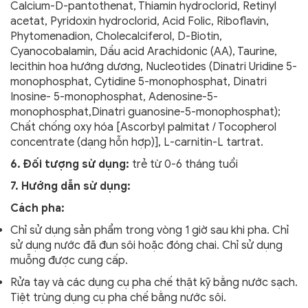
Calcium-D-pantothenat, Thiamin hydroclorid, Retinyl
acetat, Pyridoxin hydroclorid, Acid Folic, Riboflavin,
Phytomenadion, Cholecalciferol, D-Biotin,
Cyanocobalamin, Dầu acid Arachidonic (AA), Taurine,
lecithin hoa hướng dương, Nucleotides (Dinatri Uridine 5-
monophosphat, Cytidine 5-monophosphat, Dinatri
Inosine- 5-monophosphat, Adenosine-5-
monophosphat,Dinatri guanosine-5-monophosphat);
Chất chống oxy hóa [Ascorbyl palmitat / Tocopherol
concentrate (dạng hỗn hợp)], L-carnitin-L tartrat.
6. Đối tượng sử dụng:
trẻ từ 0-6 tháng tuổi
7. Hướng dẫn sử dụng:
Cách pha:
Chỉ sử dụng sản phẩm trong vòng 1 giờ sau khi pha. Chỉ
sử dụng nước đã đun sôi hoặc đóng chai. Chỉ sử dụng
muỗng được cung cấp.
Rửa tay và các dụng cụ pha chế thật kỹ bằng nước sạch.
Tiệt trùng dụng cụ pha chế bằng nước sôi.