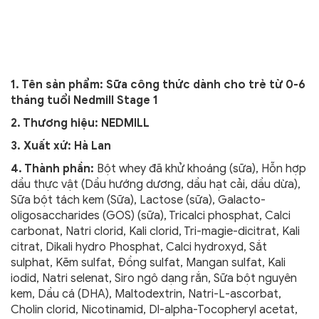
1. Tên sản phẩm: Sữa công thức dành
cho trẻ từ 0-6
tháng tuổi Nedmill
Stage 1
2. Thương hiệu: NEDMILL
3. Xuất xứ: Hà Lan
4. Thành phần:
Bột whey đã khử khoáng (sữa), Hỗn hợp
dầu thực vật (Dầu hướng dương, dầu hạt cải, dầu dừa),
Sữa bột tách kem (Sữa), Lactose (sữa), Galacto-
oligosaccharides (GOS) (sữa), Tricalci phosphat, Calci
carbonat, Natri clorid, Kali clorid, Tri-magie-dicitrat, Kali
citrat, Dikali hydro Phosphat, Calci hydroxyd, Sắt
sulphat, Kẽm sulfat, Đồng sulfat, Mangan sulfat, Kali
iodid, Natri selenat, Siro ngô dạng rắn, Sữa bột nguyên
kem, Dầu cá (DHA), Maltodextrin, Natri-L-ascorbat,
Cholin clorid, Nicotinamid, Dl-alpha-Tocopheryl acetat,