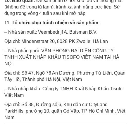
10. Bảo quản:
Để sản phẩn ở nơi khô ráo và thoáng mát
(không để trong tủ lạnh), tránh xa ánh nắng trực tiếp. Sử
dụng trong vòng 4 tuần sau khi mở nắp.
11. Tổ chức chịu trách nhiệm về sản phẩm:
– Nhà sản xuất: Veembedrijf A. Buisman B.V.
Địa chỉ: Mindenstraat 20, 8028 PK Zwolle, Hà Lan
– Nhà phân phối: VĂN PHÒNG ĐẠI DIỆN CÔNG TY
TNHH XUẤT NHẬP KHẨU TISOFO VIỆT NAM TẠI HÀ
NỘI
Địa chỉ: Số 47, Ngõ 76 An Dương, Phường Tứ Liên, Quận
Tây Hồ, Thành phố Hà Nội, Việt Nam
– Nhà nhập khẩu: Công ty TNHH Xuất Nhập Khẩu Tisofo
Việt Nam
Địa chỉ: Số 88, Đường số 6, Khu dân cư CityLand
ParkHills, phường 10, quận Gò Vấp, TP Hồ Chí Minh, Việt
Nam