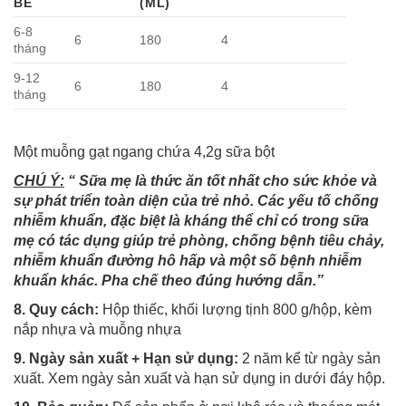
BÉ
(ML)
6-8
6
180
4
tháng
9-12
6
180
4
tháng
Một muỗng gạt ngang chứa 4,2g sữa bột
CHÚ Ý:
“ Sữa mẹ là thức ăn tốt nhất cho sức khỏe và
sự phát triển toàn diện của trẻ nhỏ. Các yếu tố chống
nhiễm khuẩn, đặc biệt là kháng thể chỉ có trong sữa
mẹ có tác dụng giúp trẻ phòng, chống bệnh tiêu chảy,
nhiễm khuẩn đường hô hấp và một số bệnh nhiễm
khuẩn khác. Pha chế theo đúng hướng dẫn.”
8. Quy cách:
Hộp thiếc, khối lượng tịnh 800 g/hộp, kèm
nắp nhựa và muỗng nhựa
9. Ngày sản xuất + Hạn sử dụng:
2 năm kể từ ngày sản
xuất. Xem ngày sản xuất và hạn sử dụng in dưới đáy hộp.