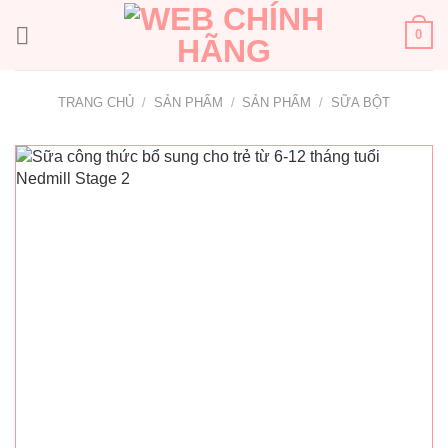
Bỏ
qua
0
nội
dung
TRANG CHỦ
/
SẢN PHẨM
/
SẢN PHẨM
/
SỮA BỘT