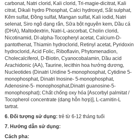
carbonat, Natri clorid, Kali clorid, Tri-magie-dicitrat, Kali
citrat, Dikali hydro Phosphat, Calci hydroxyd, Sắt sulphat,
Kẽm sulfat, Đồng sulfat, Mangan sulfat, Kali iodid, Natri
selenat, Siro ngô dạng rắn, Sữa bột nguyên kem, Dầu cá
(DHA), Maltodextrin, Natri-L-ascorbat, Cholin clorid,
Nicotinamid, Dl-alpha-Tocopheryl acetat, Calcium-D-
pantothenat, Thiamin hydroclorid, Retinyl acetat, Pyridoxin
hydroclorid, Acid Folic, Riboflavin, Phytomenadion,
Cholecalciferol, D-Biotin, Cyanocobalamin, Dầu acid
Arachidonic (AA), Taurine, lecithin hoa hướng dương,
Nucleotides (Dinatri Uridine 5-monophosphat, Cytidine 5-
monophosphat, Dinatri Inosine- 5-monophosphat,
Adenosine-5- monophosphat,Dinatri guanosine-5-
monophosphat); Chất chống oxy hóa [Ascorbyl palmitat /
Tocopherol concentrate (dạng hỗn hợp)], L-carnitin-L
tartrat.
6. Đối tượng sử dụng:
trẻ từ 6-12 tháng tuổi
7. Hướng dẫn sử dụng:
Cách pha: