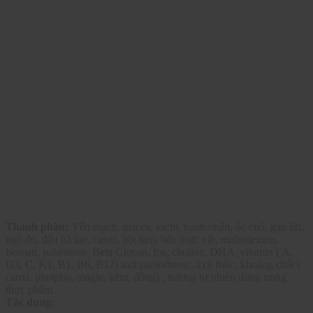
Thành phần:
Yến mạch, macca, sachi, hạnh nhận, óc chó, gạo lứt,
ngô đỏ, đậu hà lan, canxi, bột kem béo thực vật, maltodextrin,
isomalt, palatinose, Beta Glucan, fos, choline, DHA, vitamin ( A,
D3, C, K1, B1, B6, B12) axit pantothenic, axit folic, khoáng chất (
canxi, photpho, magie, kẽm, đồng) , hương tự nhiên dùng trong
thực phẩm.
Tác dụng: