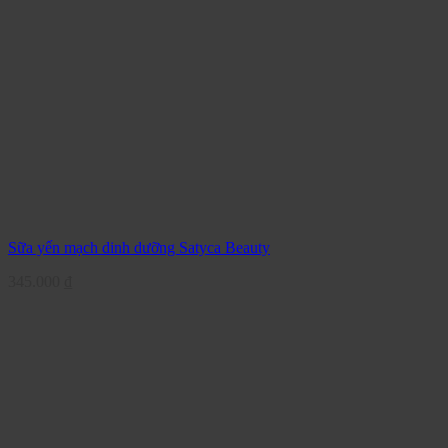
Sữa yến mạch dinh dưỡng Satyca Beauty
345.000
₫