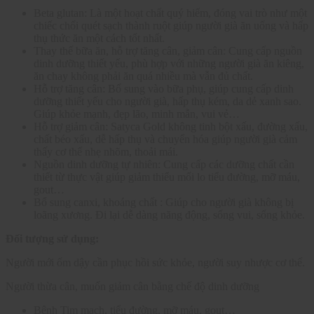
Beta glutan: Là một hoạt chất quý hiếm, đóng vai trò như một
chiếc chổi quét sạch thành ruột giúp người già ăn uống và hấp
thụ thức ăn một cách tốt nhất.
Thay thế bữa ăn, hỗ trợ tăng cân, giảm cân: Cung cấp nguồn
dinh dưỡng thiết yếu, phù hợp với những người già ăn kiêng,
ăn chay không phải ăn quá nhiều mà vẫn đủ chất.
Hỗ trợ tăng cân: Bổ sung vào bữa phụ, giúp cung cấp dinh
dưỡng thiết yếu cho người già, hấp thụ kém, da dẻ xanh sao.
Giúp khỏe mạnh, đẹp lão, minh mẫn, vui vẻ…
Hỗ trợ giảm cân: Satyca Gold không tinh bột xấu, đường xấu,
chất béo xấu, dễ hấp thụ và chuyển hóa giúp người già cảm
thấy cơ thể nhẹ nhõm, thoải mái.
Nguồn dinh dưỡng tự nhiên: Cung cấp các dưỡng chất cần
thiết từ thực vật giúp giảm thiểu mối lo tiểu đường, mỡ máu,
gout…
Bổ sung canxi, khoáng chất : Giúp cho người già không bị
loãng xương. Đi lại dễ dàng năng động, sống vui, sống khỏe.
Đối tượng sử dụng:
Người mới ốm dậy cần phục hồi sức khỏe, người suy nhược cơ thể.
Người thừa cân, muốn giảm cân bằng chế độ dinh dưỡng
Bệnh Tim mạch, tiểu đường, mỡ máu, gout…