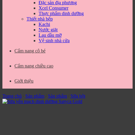
Đặc sản địa phương
Xcel Consumer
Thực phẩm dinh dưỡng
Thiết nhà bếp
Kachi
Nước giặt
Lau dầu mỡ
Vệ sinh nhà cửa
Cẩm nang cô bé
Cẩm nang chiều cao
Giới thiệu
Trang chủ
/
Sản phẩm
/
Sản phẩm
/
Sữa bột