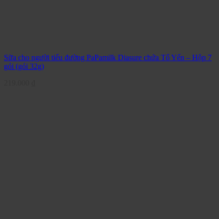
Sữa cho người tiểu đường PaPamilk Diasure chứa Tổ Yến – Hộp 7
gói (gói 32g)
219.000
₫