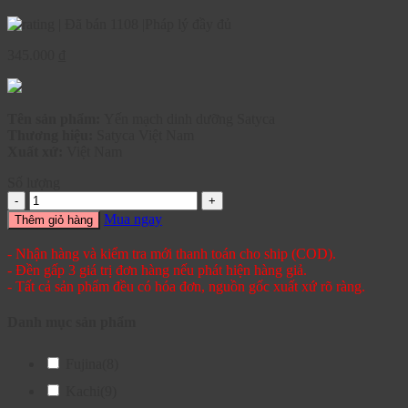
|
Đã bán 1108
|
Pháp lý đầy đủ
345.000
₫
Tên sản phẩm:
Yến mạch dinh dưỡng Satyca
Thương hiệu:
Satyca Việt Nam
Xuất xứ:
Việt Nam
Số lượng
Mua ngay
Thêm giỏ hàng
- Nhận hàng và kiểm tra mới thanh toán cho ship (COD).
- Đền gấp 3 giá trị đơn hàng nếu phát hiện hàng giả.
- Tất cả sản phẩm đều có hóa đơn, nguồn gốc xuất xứ rõ ràng.
Danh mục sản phẩm
Fujina
(8)
Kachi
(9)