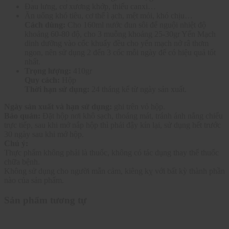
Đau lưng, cơ xương khớp, thiếu canxi…
Ăn uống khó tiêu, cơ thể ì ạch, mệt mỏi, khó chịu…
Cách dùng:
Cho 160ml nước đun sôi để nguội nhiệt độ
khoảng 60-80 độ, cho 3 muỗng khoảng 25-30gr Yến Mạch
dinh dưỡng vào cốc khuấy đều cho yến mạch nở râ thơm
ngon, nên sử dụng 2 đến 3 cốc mỗi ngày để có hiệu quả tốt
nhất.
Trọng lượng:
410gr
Quy cách:
Hộp
Thời hạn sử dụng:
24 tháng kể từ ngày sản xuất.
Ngày sản xuất và hạn sử dụng:
ghi trên vỏ hộp.
Bảo quản:
Đặt hộp nơi khô sạch, thoáng mát, tránh ánh nắng chiếu
trực tiếp, sau khi mở nắp hộp thì phải đậy kín lại, sử dụng hết trước
30 ngày sau khi mở hộp.
Chú ý:
Thực phẩm không phải là thuốc, không có tác dụng thay thế thuốc
chữa bệnh.
Không sử dụng cho người mẫn cảm, kiêng kỵ với bất kỳ thành phần
nào của sản phẩm.
Sản phẩm tương tự