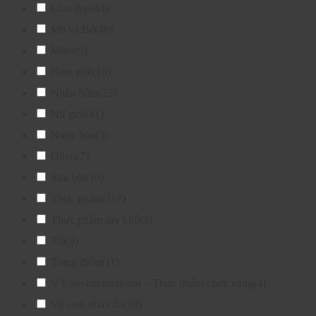
Làm đẹp
(44)
Mẹ và Bé
(46)
Midu
(9)
Nam giới
(10)
Nhân Sâm
(23)
Nữ giới
(41)
Nước hoa
(3)
Olivo
(7)
Sữa bột
(19)
Thực phẩm
(117)
Thực phẩm sấy khô
(4)
Trà
(9)
Trang điểm
(11)
V Live-international – Thực phẩm chức năng
(4)
Vệ sinh nhà cửa
(28)