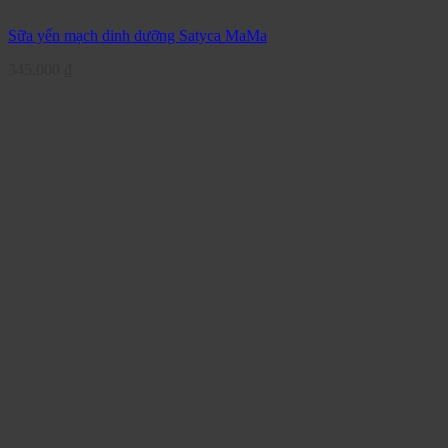
Sữa yến mạch dinh dưỡng Satyca MaMa
345.000
₫