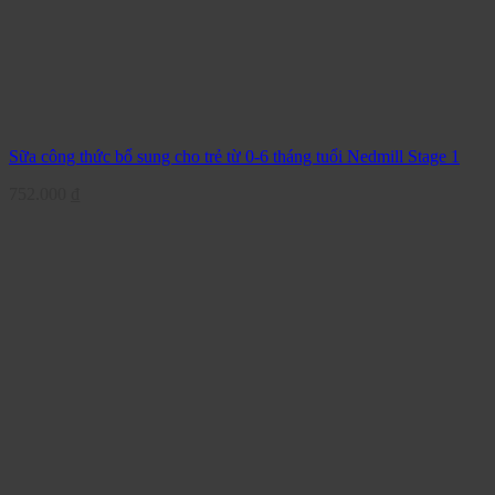
Sữa công thức bổ sung cho trẻ từ 0-6 tháng tuổi Nedmill Stage 1
752.000
₫