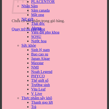
PLACENTOR
Nhân Sâm
Sâm canada
Mật ong
Nữ giới
Chưa có sản phẩm trong giỏ hàng.
Thải độc
Abena
Quay trở lại cửa hàng
Viên đặt phụ khoa
SOSU
Nước hoa
Sức khỏe
Sinh lý nam
Bao cao su
Japan Algae
Maxstar
NMI
Noah Legend
PHYCO
Thế giới số
Trường sinh
Vita Leaf
V Live
Thực phẩm sấy khô
Thanh gạo lứt
Trà