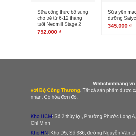
Sữa công thức bổ sung
Sữa yến mạc
cho trẻ từ 6-12 tháng
dưỡng Saty
tuổi Nedmill Stage 2
345.000
₫
752.000
₫
Webchinhhang.vn
với Bộ Công Thương
. Tất cả sản phẩm được 
nhận. Có hóa đơn đỏ.
Kho HCM
: Số 2 thủy lợi, Phường Phước Long A
Chí Minh
Kho HN
: Kho D5, Số 386, đường Nguyễn Văn L