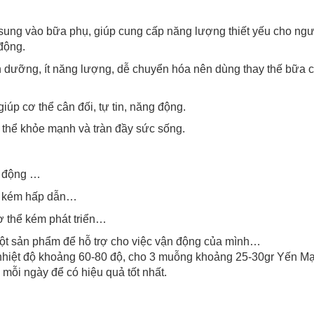
ung vào bữa phụ, giúp cung cấp năng lượng thiết yếu cho ngư
 động.
 dưỡng, ít năng lượng, dễ chuyển hóa nên dùng thay thế bữa 
p cơ thể cân đối, tự tin, năng động.
hể khỏe mạnh và tràn đầy sức sống.
g động …
ng kém hấp dẫn…
ơ thể kém phát triển…
 một sản phẩm để hỗ trợ cho việc vận động của mình…
nhiệt độ khoảng 60-80 độ, cho 3 muỗng khoảng 25-30gr Yến M
mỗi ngày để có hiệu quả tốt nhất.