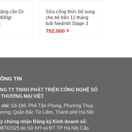
ăng cân Dr.
Sữa công thức bổ sung
Thực ph
 400gr
cho trẻ trên 12 tháng
khoẻ Pro
tuổi Nedmill Stage 3
Cordypr
₫
752.000
₫
480.00
ÔNG TIN
NG TY TNHH PHÁT TRIỂN CÔNG NGHỆ SỐ
 THƯƠNG MẠI VIỆT
 chỉ:
Số 166, Phố Tân Phong, Phường Thụy
ương, Quận Bắc Từ Liêm, Thành phố Hà Nội
ấy chứng nhận Đăng ký Kinh doanh số
:
08741525 do Sở KH và ĐT TP Hà Nội Cấp