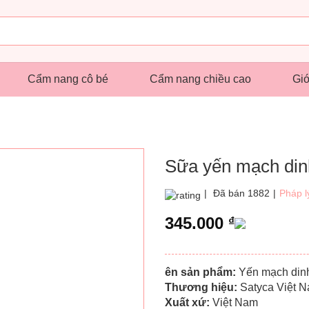
Cẩm nang cô bé
Cẩm nang chiều cao
Giớ
Sữa yến mạch din
|
Đã bán 1882
|
Pháp l
345.000
₫
ên sản phẩm:
Yến mạch din
Thương hiệu:
Satyca Việt 
Xuất xứ:
Việt Nam