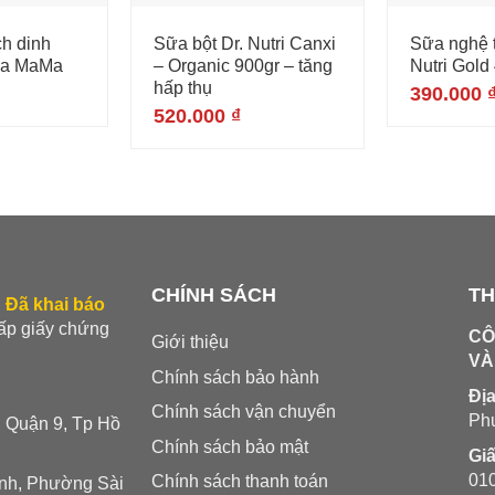
h dinh
Sữa bột Dr. Nutri Canxi
Sữa nghệ t
ca MaMa
– Organic 900gr – tăng
Nutri Gold
hấp thụ
390.000
520.000
₫
CHÍNH SÁCH
TH
.
Đã khai báo
cấp giấy chứng
CÔ
Giới thiệu
VÀ
Chính sách bảo hành
Địa
Chính sách vận chuyển
Ph
, Quận 9, Tp Hồ
Chính sách bảo mật
Gi
01
Chính sách thanh toán
inh, Phường Sài