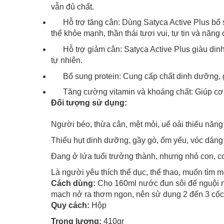
vẫn đủ chất.
Hỗ trợ tăng cân: Dùng Satyca Active Plus bổ s
thể khỏe mạnh, thần thái tươi vui, tự tin và năng
Hỗ trợ giảm cân: Satyca Active Plus giàu dinh
tự nhiên.
Bổ sung protein: Cung cấp chất dinh dưỡng, giú
Tăng cường vitamin và khoáng chất: Giúp cơ t
Đối tượng sử dụng:
Người béo, thừa cân, mệt mỏi, uể oải thiếu năn
Thiếu hụt dinh dưỡng, gầy gò, ốm yếu, vóc dá
Đang ở lứa tuổi trưởng thành, nhưng nhỏ con, c
Là người yêu thích thể dục, thể thao, muốn tìm
Cách dùng:
Cho 160ml nước đun sôi để nguội 
mạch nở ra thơm ngon, nên sử dụng 2 đến 3 cốc 
Quy cách:
Hộp
Trọng lượng:
410gr