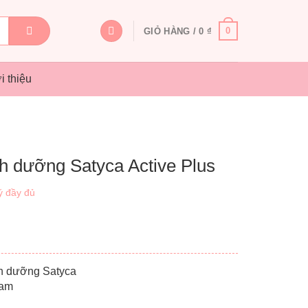
0
GIỎ HÀNG /
0
₫
i thiệu
h dưỡng Satyca Active Plus
ý đầy đủ
h dưỡng Satyca
Nam