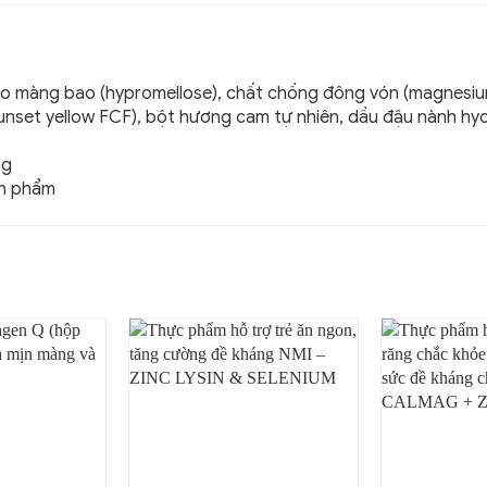
tạo màng bao (hypromellose), chất chống đông vón (magnesium 
sunset yellow FCF), bột hương cam tự nhiên, dầu đậu nành hy
ng
ản phẩm