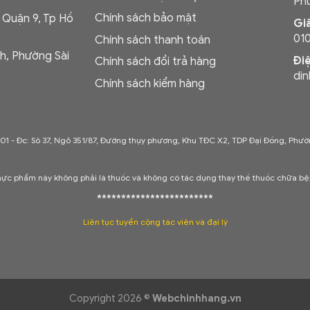
Phư
Chính sách bảo mật
, Quận 9, Tp Hồ
Gi
01
Chính sách thanh toán
h, Phường Sài
Đi
Chính sách đổi trả hàng
di
Chính sách kiểm hàng
001 -
Đc: Sô 37, Ngõ 351/87, Đường thụy phương, Khu TĐC X2, TDP Đại Đồng, Phườ
hực phẩm này không phải là thuốc và không có tác dụng thay thế thuốc chữa bệ
************************
Liên tục tuyển cộng tác viên và đại lý
Copyright 2026 ©
Webchinhhang.vn