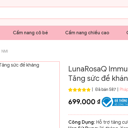
Cẩm nang cô bé
Cẩm nang chiều cao
NMI
LunaRosaQ Immune
Tăng sức đề khá
|
Đã bán 587
|
Pháp
699.000
₫
Công Dụng
: Hỗ trợ tăng c