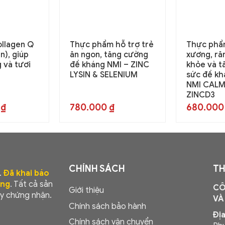
ollagen Q
Thực phẩm hỗ trợ trẻ
Thực phẩ
n), giúp
ăn ngon, tăng cường
xương, ră
 và tươi
đề kháng NMI – ZINC
khỏe và t
LYSIN & SELENIUM
sức đề kh
NMI CAL
ZINCD3
0
₫
780.000
₫
680.00
CHÍNH SÁCH
TH
.
Đã khai báo
ơng
. Tất cả sản
CÔ
Giới thiệu
y chứng nhận.
VÀ
Chính sách bảo hành
Địa
Chính sách vận chuyển