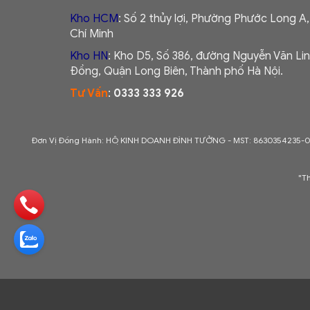
Kho HCM
: Số 2 thủy lợi, Phường Phước Long A
Chí Minh
Kho HN
: Kho D5, Số 386, đường Nguyễn Văn Lin
Đồng, Quận Long Biên, Thành phố Hà Nội.
Tư Vấn
:
0333 333 926
Đơn Vị Đồng Hành: HỘ KINH DOANH ĐÌNH TƯỞNG - MST: 8630354235-
"T