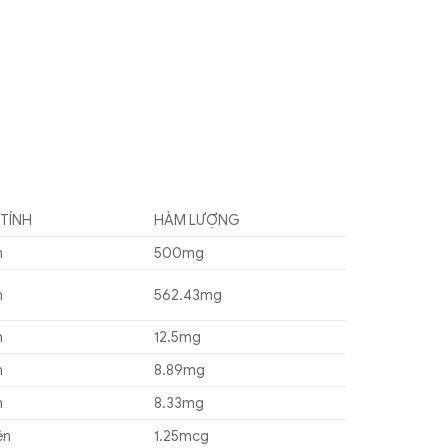
 TÍNH
HÀM LƯỢNG
n
500mg
n
562.43mg
n
12.5mg
n
8.89mg
n
8.33mg
ên
1.25mcg