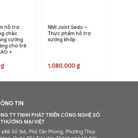
m hỗ trợ
NMI Joint Sedo –
Gói lẻ 
ng chắc
Thực phẩm hỗ trợ
NUTRIO
ăng cường
xương khớp
bổ sung
áng cho trẻ
MAG +
0
₫
1.080.000
₫
79.00
ÔNG TIN
NG TY TNHH PHÁT TRIỂN CÔNG NGHỆ SỐ
 THƯƠNG MẠI VIỆT
 chỉ:
Số 166, Phố Tân Phong, Phường Thụy