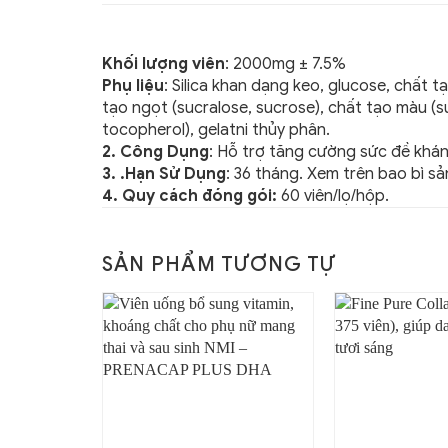
Khối lượng viên
: 2000mg ± 7.5%
Phụ liệu
: Silica khan dạng keo, glucose, chất 
tạo ngọt (sucralose, sucrose), chất tạo màu (
tocopherol), gelatni thủy phân.
2. Công Dụng
: Hỗ trợ tăng cường sức đề khá
3. .Hạn Sử Dụng
: 36 tháng. Xem trên bao bì s
4. Quy cách đóng gói:
60 viên/lọ/hộp.
SẢN PHẨM TƯƠNG TỰ