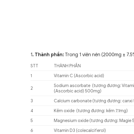
1
. Thành phần:
Trong 1 viên nén (2000mg ± 7.5
STT
THÀNH PHẦN
1
Vitamin C (Ascorbic acid)
Sodium ascorbate (tương đương: Vitam
2
(Ascorbic acid) 500mg)
3
Calcium carbonate (tương đương: canxi
4
Kẽm oxide (tương đương: kẽm 7.1mg)
5
Magnesium oxide (tương đương: Magie 
6
Vitamin D3 (colecalciferol)