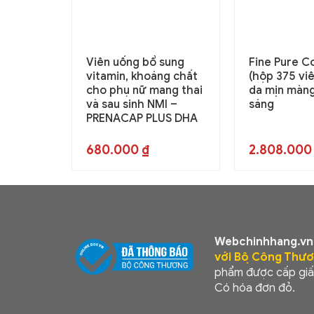
Viên uống bổ sung
Fine Pure C
vitamin, khoáng chất
(hộp 375 viê
cho phụ nữ mang thai
da mịn màng
và sau sinh NMI –
sáng
PRENACAP PLUS DHA
680.000
₫
2.808.00
Webchinhhang.vn
với Bộ Công Thư
phẩm được cấp giấ
Có hóa đơn đỏ.