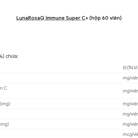
LunaRosaQ Immune Super C
+ (hộp 60 viên)
%) chứa:
ĐƠN VỊ
mg/viê
in C
mg/viê
 5mg)
mg/viê
mg/viê
5mg)
mg/viê
mcg/vi