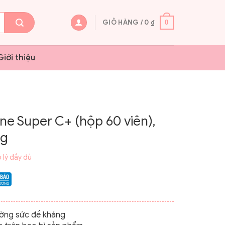
GIỎ HÀNG /
0
₫
0
Giới thiệu
 Super C+ (hộp 60 viên),
ng
 lý đầy đủ
ường sức đề kháng