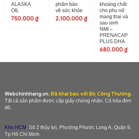
ALASKA
phẩm bảo
khoáng chất
OIL
vệ sức khỏe
cho phụ nữ
mang thai và
750.000
₫
2.100.000
₫
sau sinh
NMI –
PRENACAP
PLUS DHA
680.000
₫
Webchinhhang.vn
Đã khai báo với Bộ Công Thương
.
.
Tất cả sản phẩm được cấp giấy chứng nhận. Có hóa đơn
đỏ.
Kho HCM
: Số 2 thủy lợi, Phường Phước Long A, Quận 9,
Tp Hồ Chí Minh