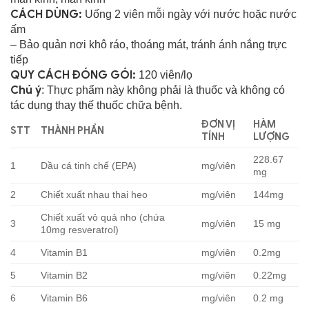
CÁCH DÙNG:
Uống 2 viên mỗi ngày với nước hoặc nước
ấm
– Bảo quản nơi khô ráo, thoáng mát, tránh ánh nắng trực
tiếp
QUY CÁCH ĐÓNG GÓI:
120 viên/lọ
Chú ý
: Thực phẩm này không phải là thuốc và không có
tác dụng thay thế thuốc chữa bệnh.
ĐƠN VỊ
HÀM
STT
THÀNH PHẦN
TÍNH
LƯỢNG
228.67
1
Dầu cá tinh chế (EPA)
mg/viên
mg
2
Chiết xuất nhau thai heo
mg/viên
144mg
Chiết xuất vỏ quả nho (chứa
3
mg/viên
15 mg
10mg resveratrol)
4
Vitamin B1
mg/viên
0.2mg
5
Vitamin B2
mg/viên
0.22mg
6
Vitamin B6
mg/viên
0.2 mg