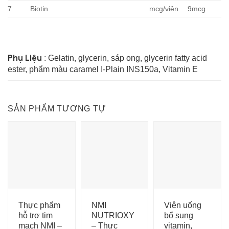
7
Biotin
mcg/viên
9mcg
Phụ Liệu
: Gelatin, glycerin, sáp ong, glycerin fatty acid
ester, phẩm màu caramel I-Plain INS150a, Vitamin E
SẢN PHẨM TƯƠNG TỰ
Thực phẩm
NMI
Viên uống
hỗ trợ tim
NUTRIOXY
bổ sung
mạch NMI –
– Thực
vitamin,