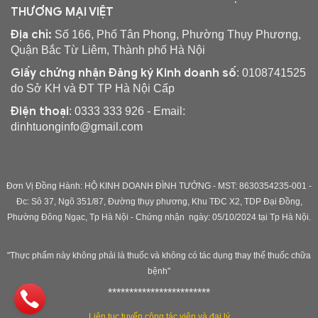
THƯƠNG MẠI VIỆT
Địa chỉ:
Số 166, Phố Tân Phong, Phường Thụy Phương,
Quận Bắc Từ Liêm, Thành phố Hà Nội
Giấy chứng nhận Đăng ký Kinh doanh số
: 0108741525
do Sở KH và ĐT TP Hà Nội Cấp
Điện thoại
: 0333 333 926 - Email:
dinhtuonginfo@gmail.com
Đơn Vị Đồng Hành: HỘ KINH DOANH ĐÌNH TƯỞNG - MST: 8630354235-001 -
Đc: Sô 37, Ngõ 351/87, Đường thụy phương, Khu TĐC X2, TDP Đại Đồng,
Phường Đông Ngạc, Tp Hà Nội - C
hứng nhận ngày: 05/10/2024 tại Tp Hà Nội.
"Thực phẩm này không phải là thuốc và không có tác dụng thay thế thuốc chữa
bệnh"
************************
Liên tục tuyển cộng tác viên và đại lý