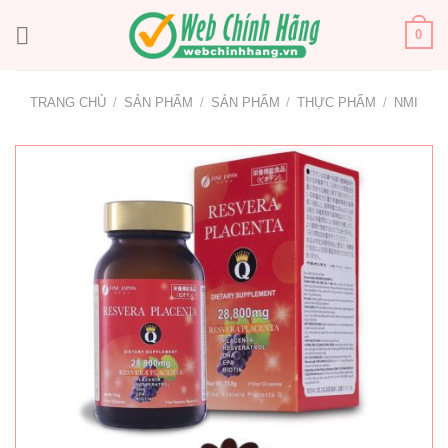
Bỏ
qua
0
nội
dung
TRANG CHỦ
/
SẢN PHẨM
/
SẢN PHẨM
/
THỰC PHẨM
/
NMI