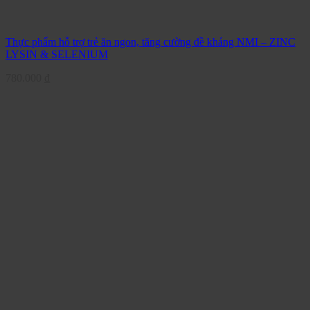
Thực phẩm hỗ trợ trẻ ăn ngon, tăng cường đề kháng NMI – ZINC
LYSIN & SELENIUM
780.000
₫