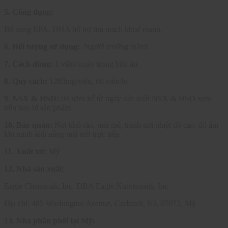
5.
Công dụng:
Bổ sung EPA, DHA hỗ trợ tim mạch khoẻ mạnh.
6.
Đối tượng sử dụng:
Người trưởng thành
7.
Cách dùng:
1 viên/ ngày trong bữa ăn.
8.
Quy cách:
1283mg/viên, 60 viên/lọ
9.
NSX & HSD:
04 năm kể từ ngày sản xuất NSX & HSD xem
trên bao bì sản phẩm
10. Bảo quản:
Nơi khô ráo, mát mẻ, tránh nơi nhiệt độ cao, độ ẩm
lớn tránh ánh nắng mặt trời trực tiếp.
11. Xuất xứ:
Mỹ
12. Nhà sản xuất
:
Eagle Chemicals, Inc. DBA Eagle Nutritionals, Inc
Địa chỉ: 485 Washington Avenue, Carlstadt, NJ, 07072, Mỹ
13. Nhà phân phối tại Mỹ: