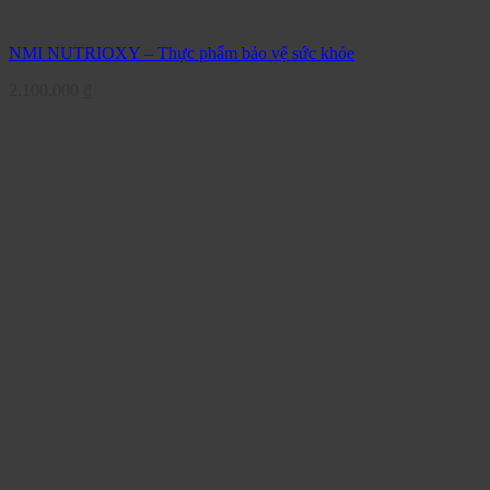
NMI NUTRIOXY – Thực phẩm bảo vệ sức khỏe
2.100.000
₫