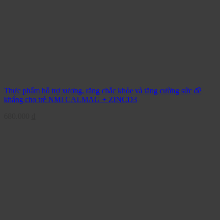
Thực phẩm hỗ trợ xương, răng chắc khỏe và tăng cường sức đề
kháng cho trẻ NMI CALMAG + ZINCD3
680.000
₫