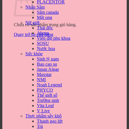
PLACENTOR
Nhân Sâm
Sâm canada
Mật ong
Nữ giới
Chưa có sản phẩm trong giỏ hàng.
Thải độc
Abena
Quay trở lại cửa hàng
Viên đặt phụ khoa
SOSU
Nước hoa
Sức khỏe
Sinh lý nam
Bao cao su
Japan Algae
Maxstar
NMI
Noah Legend
PHYCO
Thế giới số
Trường sinh
Vita Leaf
V Live
Thực phẩm sấy khô
Thanh gạo lứt
Trà