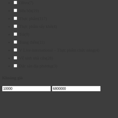
Olivo
(7)
Sữa bột
(19)
Thực phẩm
(117)
Thực phẩm sấy khô
(4)
Trà
(9)
Trang điểm
(11)
V Live-international – Thực phẩm chức năng
(4)
Vệ sinh nhà cửa
(28)
Đặc sản địa phương
(3)
Khoảng giá