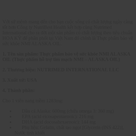
Với sứ mệnh mang đến cho bạn cuộc sống có chất lượng ngày càng
tốt hơn Công ty NutriBest Health kết hợp cùng Nutrimed
International cho ra đời một sản phẩm có chất lượng theo tiêu chuẩn
HOA KỲ để phân phối tại Việt Nam đó chính là Thực phẩm bảo vệ
sức khỏe NMI ALASKA OIL.
1.
Tên sản phẩm: Thực phẩm bảo vệ sức khỏe NMI ALASKA
OIL (Thực phẩm hỗ trợ tim mạch NMI – ALASKA OIL)
2.
Thương hiệu: NUTRIMED INTERNATIONAL LLC
3.
Xuất xứ: USA
4.
Thành phần:
Cho 1 viên nang mềm 1283mg:
Dầu cá Alaska: 600mg (chứa omega 3: 360 mg)
EPA (acid eicosapentaenoic): 216 mg
DHA (acid docosahexaenoic): 144 mg
Phụ liệu: Gelatin, chất tạo ngọt [Glycerin (INS 422)],
Nước tinh khiết