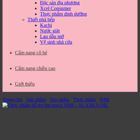
Đặc sản địa phương
Xcel Consumer
Thực phẩm dinh dưỡng
Thiết nhà bếp
Kachi
Nước giặt
Lau dầu mỡ
Vệ sinh nhà cửa
Cẩm nang cô bé
Cẩm nang chiều cao
Giới thiệu
Trang chủ
/
Sản phẩm
/
Sản phẩm
/
Thực phẩm
/
NMI