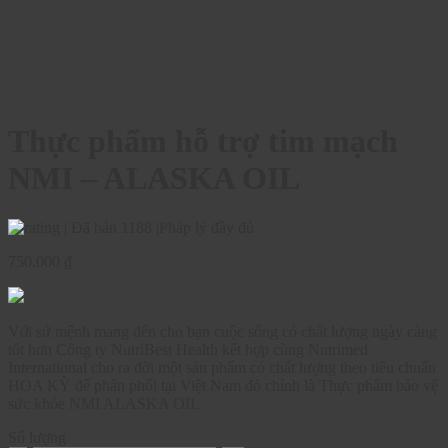
Thực phẩm hỗ trợ tim mạch
NMI – ALASKA OIL
|
Đã bán 1188
|
Pháp lý đầy đủ
750.000
₫
Với sứ mệnh mang đến cho bạn cuộc sống có chất lượng ngày càng
tốt hơn Công ty NutriBest Health kết hợp cùng Nutrimed
International cho ra đời một sản phẩm có chất lượng theo tiêu chuẩn
HOA KỲ để phân phối tại Việt Nam đó chính là Thực phẩm bảo vệ
sức khỏe NMI ALASKA OIL.
Số lượng