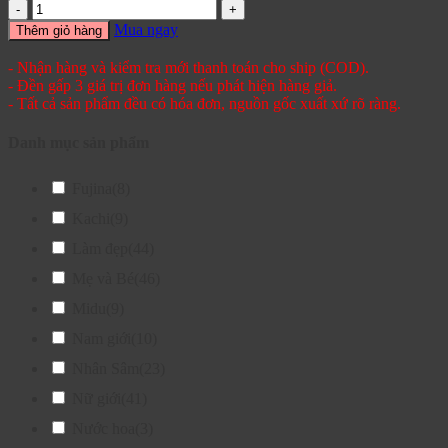
Mua ngay
Thêm giỏ hàng
- Nhận hàng và kiểm tra mới thanh toán cho ship (COD).
- Đền gấp 3 giá trị đơn hàng nếu phát hiện hàng giả.
- Tất cả sản phẩm đều có hóa đơn, nguồn gốc xuất xứ rõ ràng.
Danh mục sản phẩm
Fujina
(8)
Kachi
(9)
Làm đẹp
(44)
Mẹ và Bé
(46)
Midu
(9)
Nam giới
(10)
Nhân Sâm
(23)
Nữ giới
(41)
Nước hoa
(3)