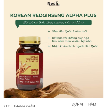
ĐƠN VỊ
HÀM
STT
THÀNH PHẦN