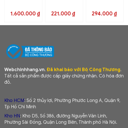
1.600.000
₫
221.000
₫
294.000
₫
Webchinhhang.vn
.
Đã khai báo với Bộ Công Thương
.
Tất cả sản phẩm được cấp giấy chứng nhận. Có hóa đơn
đỏ.
Kho HCM
: Số 2 thủy lợi, Phường Phước Long A, Quận 9,
Tp Hồ Chí Minh
Kho HN
: Kho D5, Số 386, đường Nguyễn Văn Linh,
Phường Sài Đồng, Quận Long Biên, Thành phố Hà Nội.