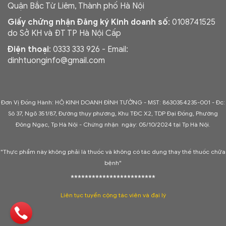
Quận Bắc Từ Liêm, Thành phố Hà Nội
Giấy chứng nhận Đăng ký Kinh doanh số
: 0108741525
do Sở KH và ĐT TP Hà Nội Cấp
Điện thoại
: 0333 333 926 - Email:
dinhtuonginfo@gmail.com
Đơn Vị Đồng Hành: HỘ KINH DOANH ĐÌNH TƯỞNG - MST: 8630354235-001 -
Đc:
Sô 37, Ngõ 351/87, Đường thụy phương, Khu TĐC X2, TDP Đại Đồng, Phường
Đông Ngạc, Tp Hà Nội - C
hứng nhận ngày: 05/10/2024 tại Tp Hà Nội.
"Thực phẩm này không phải là thuốc và không có tác dụng thay thế thuốc chữa
bệnh"
************************
Liên tục tuyển cộng tác viên và đại lý