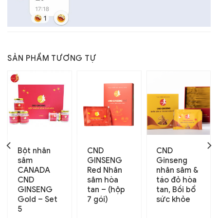
SẢN PHẨM TƯƠNG TỰ
Bột nhân
CND
CND
sâm
GINSENG
Ginseng
CANADA
Red Nhân
nhân sâm &
CND
sâm hòa
táo đỏ hòa
GINSENG
tan – (hộp
tan, Bồi bổ
Gold – Set
7 gói)
sức khỏe
5