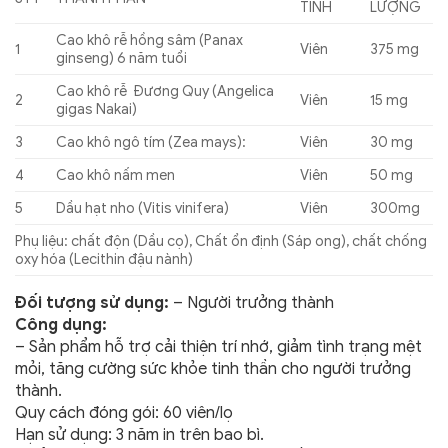
TÍNH
LƯỢNG
Cao khô rễ hồng sâm (Panax
1
Viên
375 mg
ginseng) 6 năm tuổi
Cao khô rễ Đương Quy (Angelica
2
Viên
15 mg
gigas Nakai)
3
Cao khô ngô tím (Zea mays):
Viên
30 mg
4
Cao khô nấm men
Viên
50 mg
5
Dầu hạt nho (Vitis vinifera)
Viên
300mg
Phụ liệu: chất độn (Dầu cọ), Chất ổn định (Sáp ong), chất chống
oxy hóa (Lecithin đậu nành)
Đối tượng sử dụng:
– Người trưởng thành
Công dụng:
– Sản phẩm hỗ trợ cải thiện trí nhớ, giảm tình trạng mệt
mỏi, tăng cường sức khỏe tinh thần cho người trưởng
thành.
Quy cách đóng gói: 60 viên/lọ
Hạn sử dụng: 3 năm in trên bao bì.