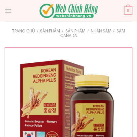
Bỏ
qua
0
nội
dung
TRANG CHỦ
/
SẢN PHẨM
/
SẢN PHẨM
/
NHÂN SÂM
/
SÂM
CANADA