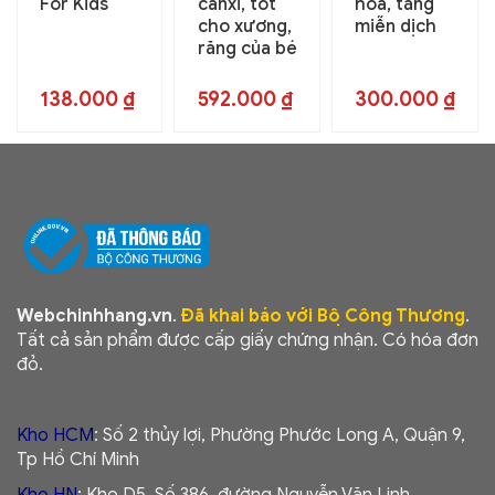
For Kids
canxi, tốt
hóa, tăng
cho xương,
miễn dịch
răng của bé
138.000
₫
592.000
₫
300.000
₫
Webchinhhang.vn
.
Đã khai báo với Bộ Công Thương
.
Tất cả sản phẩm được cấp giấy chứng nhận. Có hóa đơn
đỏ.
Kho HCM
: Số 2 thủy lợi, Phường Phước Long A, Quận 9,
Tp Hồ Chí Minh
Kho HN
: Kho D5, Số 386, đường Nguyễn Văn Linh,