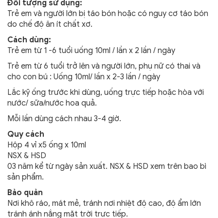
Đối tượng sử dụng:
Trẻ em và người lớn bị táo bón hoặc có nguy cơ táo bón
do chế độ ăn ít chất xơ.
Cách dùng:
Trẻ em từ 1 -6 tuổi uống 10ml / lần x 2 lần / ngày
Trẻ em từ 6 tuổi trở lên và người lớn, phụ nữ có thai và
cho con bú : Uống 10ml/ lần x 2-3 lần / ngày
Lắc kỹ ống trước khi dùng, uống trực tiếp hoặc hòa với
nước/ sữa/nước hoa quả.
Mỗi lần dùng cách nhau 3-4 giờ.
Quy cách
Hộp 4 vỉ x5 ống x 10ml
NSX & HSD
03 năm kể từ ngày sản xuất. NSX & HSD xem trên bao bì
sản phẩm.
Bảo quản
Nơi khô ráo, mát mẻ, tránh nơi nhiệt độ cao, độ ẩm lớn
tránh ánh nắng mặt trời trực tiếp.