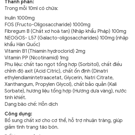
Thành phần:
Trong mỗi 10ml có chứa:
Inulin 1000mg
FOS (Fructo-Oligosaccharide) 1000mg
Fibregum B (Chất xơ hoà tan) (Nhập khẩu Pháp) 100mg
NEOGOS- L57 (Galacto-oligosaccharides) 100mg (nhập
khẩu Hàn Quốc)
Vitamin B1 (Thiamin hydroclorid) 2mg
Vitamin PP (Nicotinamid) 1mg
Phụ liệu: chất tạo ngọt tổng hợp (Sorbitol), chất điều
chỉnh độ axit (Acid Citric), chất ổn định (Dinatri
ethylendiamintetraacetat, Glycerin, Natri Citrate,
Xanthangum, Propylen Glycol), chất bảo quản (Kali
Sorbate), hương liệu tổng hợp (Hương dưa vàng), nước
tinh khiết.
Dạng bào chế: Hỗn dịch
Công dụng:
Bổ sung chất xơ cho cơ thể, hỗ trợ nhuận tràng, giúp
giảm tình trạng táo bón.