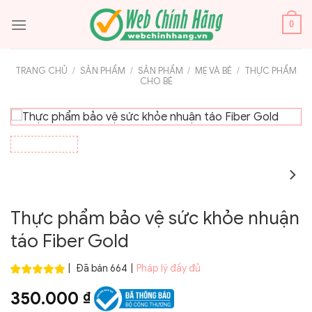
Bỏ
qua
0
nội
dung
TRANG CHỦ
/
SẢN PHẨM
/
SẢN PHẨM
/
MẸ VÀ BÉ
/
THỰC PHẨM
CHO BÉ
Thực phẩm bảo vệ sức khỏe nhuận
táo Fiber Gold
|
Đã bán 664
|
Pháp lý đầy đủ
350.000
₫