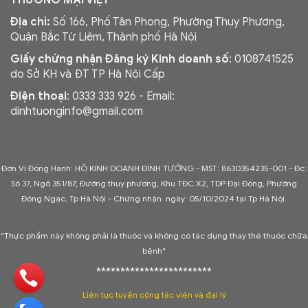
THƯƠNG MẠI VIỆT
Địa chỉ:
Số 166, Phố Tân Phong, Phường Thụy Phương,
Quận Bắc Từ Liêm, Thành phố Hà Nội
Giấy chứng nhận Đăng ký Kinh doanh số
: 0108741525
do Sở KH và ĐT TP Hà Nội Cấp
Điện thoại
: 0333 333 926 - Email:
dinhtuonginfo@gmail.com
Đơn Vị Đồng Hành: HỘ KINH DOANH ĐÌNH TƯỞNG - MST: 8630354235-001 -
Đc:
Sô 37, Ngõ 351/87, Đường thụy phương, Khu TĐC X2, TDP Đại Đồng, Phường
Đông Ngạc, Tp Hà Nội - C
hứng nhận ngày: 05/10/2024 tại Tp Hà Nội.
"Thực phẩm này không phải là thuốc và không có tác dụng thay thế thuốc chữa
bệnh"
************************
Liên tục tuyển cộng tác viên và đại lý