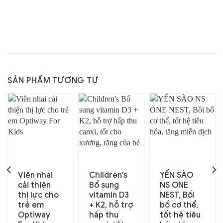
SẢN PHẨM TƯƠNG TỰ
Viên nhai
Children’s
YẾN SÀO
cải thiện
Bổ sung
NS ONE
thị lực cho
vitamin D3
NEST, Bồi
trẻ em
+ K2, hỗ trợ
bổ cơ thể,
Optiway
hấp thu
tốt hệ tiêu