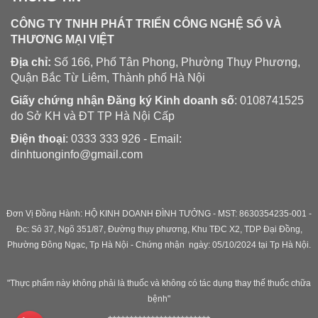
CÔNG TY TNHH PHÁT TRIỂN CÔNG NGHỆ SỐ VÀ
THƯƠNG MẠI VIỆT
Địa chỉ:
Số 166, Phố Tân Phong, Phường Thụy Phương,
Quận Bắc Từ Liêm, Thành phố Hà Nội
Giấy chứng nhận Đăng ký Kinh doanh số
: 0108741525
do Sở KH và ĐT TP Hà Nội Cấp
Điện thoại
: 0333 333 926 - Email:
dinhtuonginfo@gmail.com
Đơn Vị Đồng Hành: HỘ KINH DOANH ĐÌNH TƯỞNG - MST: 8630354235-001 -
Đc: Sô 37, Ngõ 351/87, Đường thụy phương, Khu TĐC X2, TDP Đại Đồng,
Phường Đông Ngạc, Tp Hà Nội - C
hứng nhận ngày: 05/10/2024 tại Tp Hà Nội.
"Thực phẩm này không phải là thuốc và không có tác dụng thay thế thuốc chữa
bệnh"