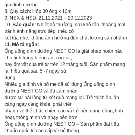
gia dinh dưỡng
8. Quy cách: Hộp 30 ống x 10ml
9. NSX & HSD: 21.12.2021 – 20.12.2023
10.
Bảo quản
: Nhiệt độ thường, nơi khô ráo, thoáng mát,
tránh ánh nắng trực tiếp. (nếu có
kết tủa nhẹ, không ảnh hưởng đến chất lượng sản phẩm)
11. Mô tả ngắn:
Ống uống dinh dưỡng NEST GO là giải pháp hoàn hảo
cho tình trạng biếng ăn, còi cọc,
hay ốm vặt của trẻ từ trên 12 tháng tuổi. Sản phẩm mang
lại hiệu quả sau 5 -7 ngày sử
dụng.
Nhiều gia đình và bố mẹ đã sử dụng Ống uống dinh
dưỡng NEST GO và đã cảm nhận
được sự hài lòng từ kết quả mang lại. Trẻ thích ăn, ăn
càng ngày càng khỏe, phát triển
nhanh về thể chất, chiều cao và trở nên năng động, linh
hoạt, thông minh và nhạy bén hơn.
Ống uống dinh dưỡng NEST GO – Sản phẩm đạt tiêu
chuẩn quốc tế cao cấp về hệ thống