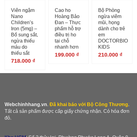
Viên ngậm
Cao ho
Bộ Phòng
Nano
Hoàng Bảo
ngừa viêm
Children’s
Đan – Thực
mũi, họng
Iron (5mg) –
phẩm hỗ trợ
dành cho trẻ
Bổ sung sắt,
điều trị ho
em
ngừa thiếu
tại chỗ
DOCTORBIO
máu do
nhanh hơn
KIDS
thiếu sắt
199.000
₫
210.000
₫
718.000
₫
Webchinhhang.vn
.
Đã khai báo với Bộ Công Thương
.
Tất cả sản phẩm được cấp giấy chứng nhận. Có hóa đơn
đỏ.