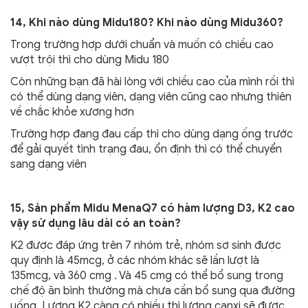
14, Khi nào dùng Midu180? Khi nào dùng Midu360?
Trong trường hợp dưới chuẩn và muốn có chiều cao
vượt trội thì cho dùng Midu 180
Còn những bạn đã hài lòng với chiều cao của mình rồi thì
có thể dùng dạng viên, dạng viên cũng cao nhưng thiên
về chắc khỏe xương hơn
Trường hợp đang đau cấp thì cho dùng dạng ống trước
để gải quyết tình trạng đau, ổn định thì có thể chuyển
sang dạng viên
15, Sản phẩm Midu MenaQ7 có hàm lượng D3, K2 cao
vậy sử dụng lâu dài có an toàn?
K2 được đáp ứng trên 7 nhóm trẻ, nhóm sơ sinh được
quy định là 45mcg, ở các nhóm khác sẽ lần lượt là
135mcg, và 360 cmg . Và 45 cmg có thể bổ sung trong
chế độ ăn bình thường mà chưa cần bổ sung qua đường
uống. Lượng K2 càng có nhiều thì lượng canxi sẽ được