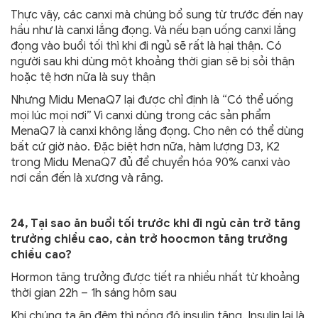
Thực vậy, các canxi mà chúng bổ sung từ trước đến nay
hầu như là canxi lắng đọng. Và nếu bạn uống canxi lắng
đọng vào buổi tối thì khi đi ngủ sẽ rất là hại thận. Có
người sau khi dùng một khoảng thời gian sẽ bị sỏi thận
hoặc tệ hơn nữa là suy thận
Nhưng Midu MenaQ7 lại được chỉ định là “Có thể uống
mọi lúc mọi nơi” Vì canxi dùng trong các sản phẩm
MenaQ7 là canxi không lắng đọng. Cho nên có thể dùng
bất cứ giờ nào. Đặc biệt hơn nữa, hàm lượng D3, K2
trong Midu MenaQ7 đủ để chuyển hóa 90% canxi vào
nơi cần đến là xương và răng.
24, Tại sao ăn buổi tối trước khi đi ngủ cản trở tăng
trưởng chiều cao, cản trở hoocmon tăng trưởng
chiều cao?
Hormon tăng trưởng được tiết ra nhiều nhất từ khoảng
thời gian 22h – 1h sáng hôm sau
Khi chúng ta ăn đêm thì nồng độ insulin tăng. Insulin lại là