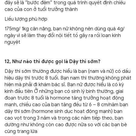
đây sẽ là “bước đệm” trong quá trình quyết định chiều
cao của con ở tuổi trưởng thành
Liều lượng phù hợp
175mg/ 1kg cân nặng, bạn nữ không nên dùng quá 4g/
ngày vì sẽ làm thay đổi nội tiết tố gây ra rối loạn kinh
nguyệt
12, Như nào thì được gọi là Dậy thì sớm?
Dậy thì sớm thường được hiểu là bạn (nam và nữ) có dấu
hiệu dậy thì trước 8 tuổi. Bạn nam thì thường không phát
hiện mà phải đi khám bác sĩ. Bạn nữ được hiểu là có kỳ
kinh đầu tiên Ở những bạn có sinh lý binh thường, giai
đoạn trước 8 tuổi là hormone tăng trưởng hoạt động
mạnh, chiều cao của bạn tăng đều từ 6 – 8 cm/năm bạn
dậy thì sớm (hormone sinh dục hoạt động mạnh) bạn
cao vọt trong 3 năm và trong các năm tiếp theo, bạn
dường như không còn cao được nữa so với các bạn bè
cùng trang lứa