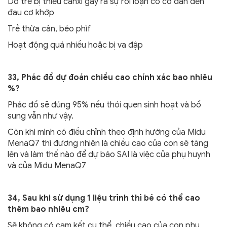
Do trẻ bị thiếu canxi gây ra sự rối loạn co cơ dẫn đến
đau cơ khớp
Trẻ thừa cân, béo phìf
Hoạt động quá nhiều hoặc bị va đập
33, Phác đồ dự đoán chiều cao chính xác bao nhiêu
%?
Phác đồ sẽ đúng 95% nếu thói quen sinh hoạt và bổ
sung vẫn như vậy.
Còn khi mình có điều chỉnh theo định hướng của Midu
MenaQ7 thì đương nhiên là chiều cao của con sẽ tăng
lên và làm thế nào để dự báo SAI là việc của phụ huynh
và của Midu MenaQ7
34, Sau khi sử dụng 1 liệu trình thì bé có thể cao
thêm bao nhiêu cm?
Sẽ không có cam kết cụ thể, chiều cao của con phụ