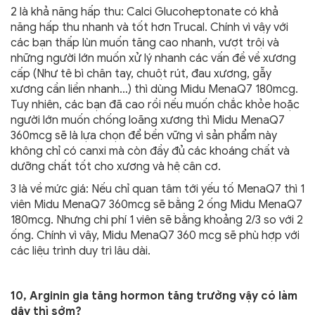
2 là khả năng hấp thu: Calci Glucoheptonate có khả
năng hấp thu nhanh và tốt hơn Trucal. Chính vì vậy với
các bạn thấp lùn muốn tăng cao nhanh, vượt trội và
những người lớn muốn xử lý nhanh các vấn đề về xương
cấp (Như tê bì chân tay, chuột rút, đau xương, gẫy
xương cần liền nhanh…) thì dùng Midu MenaQ7 180mcg.
Tuy nhiên, các bạn đã cao rồi nếu muốn chắc khỏe hoặc
người lớn muốn chống loãng xương thì Midu MenaQ7
360mcg sẽ là lựa chọn để bền vững vì sản phẩm này
không chỉ có canxi mà còn đầy đủ các khoáng chất và
dưỡng chất tốt cho xương và hệ cân cơ.
3 là về mức giá: Nếu chỉ quan tâm tới yếu tố MenaQ7 thì 1
viên Midu MenaQ7 360mcg sẽ bằng 2 ống Midu MenaQ7
180mcg. Nhưng chi phí 1 viên sẽ bằng khoảng 2/3 so với 2
ống. Chính vì vậy, Midu MenaQ7 360 mcg sẽ phù hợp với
các liệu trình duy trì lâu dài.
10, Arginin gia tăng hormon tăng trưởng vậy có làm
dậy thì sớm?