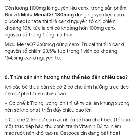
Còn lượng 1100mg là nguyên liệu canxi trong sản phẩm.
Đối với
Midu MenaQ7 180mcg
dùng nguyên liệu canxi
glucoheptonate thì tỉ lệ canxi nguyên tố chỉ chiếm
khoảng 10% tức là chỉ có khoảng hơn 100mg canxi
nguyên tố trong 1 ống mà thôi.
Midu MenaQ7 360mcg dùng canxi Trucal thì tỉ lệ canxi
nguyên tố chiếm 23.5% tức trong 1 viên có khoảng
164,5mg canxi nguyên tố.
6, Thừa cân ảnh hưởng như thế nào đến chiều cao?
Khi các bé thừa cân sẽ có 2 cơ chế ảnh hưởng trực tiếp
đến sự phát triển chiều cao
– Cơ chế 1: Trọng lượng lớn thì sẽ tỳ đè lên khung xương
nên sẽ khó phát triển đẩy chiều cao lên
– Cơ chế 2: khi dư cân rất nhiều tế bào chất béo (tế bào
mỡ) trực tiếp hấp thu cạnh tranh Vitamin D3 tại niêm
mạc ruột nên khó tạo ra Osteocalcin dạng bất hoạt