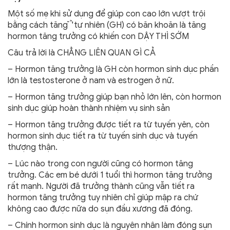
Một số mẹ khi sử dụng để giúp con cao lớn vượt trội
bằng cách tăng ̆ ̛̛̉ tự nhiên (GH) có băn khoăn là tăng
hormon tăng trưởng có khiến con DẬY THÌ SỚM
Câu trả lời là CHẲNG LIÊN QUAN GÌ CẢ
– Hormon tăng trưởng là GH còn hormon sinh dục phần
lớn là testosterone ở nam và estrogen ở nữ.
– Hormon tăng trưởng giúp bạn nhỏ lớn lên, còn hormon
sinh dục giúp hoàn thành nhiệm vụ sinh sản
– Hormon tăng trưởng được tiết ra từ tuyến yên, còn
hormon sinh dục tiết ra từ tuyến sinh dục và tuyến
thượng thận.
– Lúc nào trong con người cũng có hormon tăng
trưởng. Các em bé dưới 1 tuổi thì hormon tăng trưởng
rất mạnh. Người đã trưởng thành cũng vẫn tiết ra
hormon tăng trưởng tuy nhiên chỉ giúp mập ra chứ
không cao được nữa do sụn đầu xương đã đóng.
– Chính hormon sinh dục là nguyên nhân làm đóng sụn