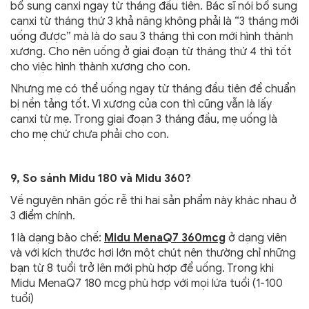
bổ sung canxi ngay từ tháng đầu tiên. Bác sĩ nói bổ sung
canxi từ tháng thứ 3 khả năng không phải là “3 tháng mới
uống được” mà là do sau 3 tháng thì con mới hình thành
xương. Cho nên uống ở giai đoạn từ tháng thứ 4 thì tốt
cho việc hình thành xương cho con.
Nhưng mẹ có thể uống ngay từ tháng đầu tiên để chuẩn
bị nền tảng tốt. Vì xương của con thì cũng vẫn là lấy
canxi từ mẹ. Trong giai đoạn 3 tháng đầu, mẹ uống là
cho mẹ chứ chưa phải cho con.
9,
So sánh Midu 180 và Midu 360?
Về nguyên nhân gốc rễ thì hai sản phẩm này khác nhau ở
3 điểm chính.
1 là dạng bào chế:
Midu MenaQ7 360mcg
ở dạng viên
và với kích thước hơi lớn một chút nên thường chỉ những
bạn từ 8 tuổi trở lên mới phù hợp để uống. Trong khi
Midu MenaQ7 180 mcg phù hợp với mọi lứa tuổi (1-100
tuổi)