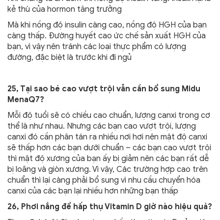
kẻ thù của hormon tăng trưởng
Mà khi nồng độ insulin càng cao, nồng độ HGH của bạn
càng thấp. Đường huyết cao ức chế sản xuất HGH của
bạn, vì vậy nên tránh các loại thực phẩm có lượng
đường, đặc biệt là trước khi đi ngủ
25, Tại sao bé cao vượt trội vẫn cần bổ sung Midu
MenaQ7?
Mỗi độ tuổi sẽ có chiều cao chuẩn, lượng canxi trong cơ
thể là như nhau. Nhưng các bạn cao vượt trội, lượng
canxi đó cần phân tán ra nhiều nơi hơi nên mật độ canxi
sẽ thấp hơn các bạn dưới chuẩn – các bạn cao vượt trội
thì mật độ xương của bạn ấy bị giảm nên các bạn rất dễ
bị loãng và giòn xương. Vì vậy, Các trường hợp cao trên
chuẩn thì lại càng phải bổ sung vì nhu cầu chuyển hóa
canxi của các bạn lại nhiều hơn những bạn thấp
26, Phơi nắng để hấp thụ Vitamin D giờ nào hiệu quả?