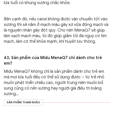
lứa tuổi có khung xương chắc khỏe.
Bên cạnh đó, nếu canxi không được vận chuyển tốt vào
xương thì sẽ nằm ở mạch máu gây xơ vữa động mạch và
là nguyên nhân gây đột quỵ. Cho nên MenaQ7 sẽ giúp
làm sạch mạch máu, từ đó giúp giảm tối đa nguy cơ tim
mạch, làm cơ thể khỏe mạnh, khí huyết lưu thông.
43, Sản phẩm của Midu MenaQ7 chỉ dành cho trẻ
em?
Midu MenaQ7 không chỉ là sản phẩm dành cho trẻ em
mà mọi lứa tuổi đều có thể sử dụng được – từ trẻ nhỏ
muốn phát triển chiều cao, người trung niên muốn bổ
sung củng cố nền xương hay người già điều trị loãng
xương,..
SẢN PHẨM THAM KHẢO