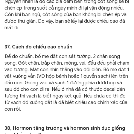
Nguyên nhân là do các đĩa đệm bên trong cột sống sẽ bị
chèn ép trong suốt cả ngày mình đi lại vận động nhiều.
Còn khi bạn ngủ, cột sống của bạn không bị chèn ép và
được thư giãn. Do vậy, bạn sẽ lấy lại được chiều cao đã
mất đi.
37, Cách đo chiều cao chuẩn
Để đo chuẩn, bố mẹ đặt con sát tường. 2 chân song
song. Gót chân, bắp chân, mông, vai, đầu đều phải chạm
vào tường. Mắt con nhìn thẳng vào đối diện. Bố mẹ đặt 1
vật vuông vắn (VD hộp bánh hoặc 1 quyển sách) lên trên
đầu con. Gióng vào và vạch 1 đường phía dưới hộp và
sau đó cho con đi ra. Nếu ở nhà đã có thước decal dán
tường thì vạch là biết ngay kết quả. Nếu chưa có thì đo
từ vạch đó xuống đất là đã biết chiều cao chính xác của
con rồi.
38, Hormon tăng trưởng và hormon sinh dục giống