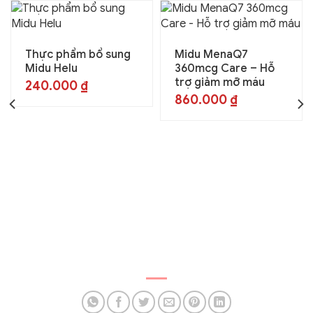
Thực phẩm bổ sung
Midu MenaQ7
Midu Helu
360mcg Care – Hỗ
trợ giảm mỡ máu
240.000
₫
860.000
₫