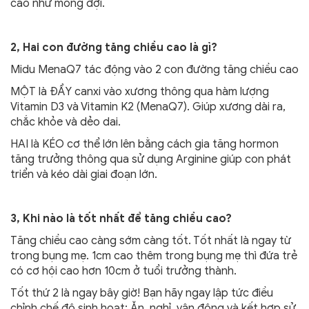
cao như mong đợi.
2, Hai con đường tăng chiều cao là gì?
Midu MenaQ7 tác động vào 2 con đường tăng chiều cao
MỘT là ĐẨY canxi vào xương thông qua hàm lượng
Vitamin D3 và Vitamin K2 (MenaQ7). Giúp xương dài ra,
chắc khỏe và dẻo dai.
HAI là KÉO cơ thể lớn lên bằng cách gia tăng hormon
tăng trưởng thông qua sử dụng Arginine giúp con phát
triển và kéo dài giai đoạn lớn.
3, Khi nào là tốt nhất để tăng chiều cao?
Tăng chiều cao càng sớm càng tốt. Tốt nhất là ngay từ
trong bụng mẹ. 1cm cao thêm trong bụng mẹ thì đứa trẻ
có cơ hội cao hơn 10cm ở tuổi trưởng thành.
Tốt thứ 2 là ngay bây giờ! Bạn hãy ngay lập tức điều
chỉnh chế độ sinh hoạt: Ăn, nghỉ, vận động và kết hợp sử