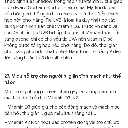
Theo định luật Shadow trong hấp thụ vitamin D của giáo
sư Edward Gorham, Đại học California, Mỹ, khi độ dài
của bóng cơ thể ngắn hơn chiều cao là thời điểm thích
hợp nên phơi nắng. Tia UVB là loại tia duy nhất có tác
dụng kích thích tiền chất vitamin D3. Trước 9h sáng và
sau 4h chiều, tia UVB bị hấp thu gần như hoàn toàn bởi
tầng ozone, chỉ có chủ yếu tia UVA nên vitamin D sẽ
không được tổng hợp nếu phơi nắng. Do đó, thời gian
phơi nắng phù hợp nhất ở Việt Nam trong khoảng 9 đến
10h sáng hoặc từ 3 đến 4h chiều.
27, Midu hỗ trợ cho người bị giãn tĩnh mạch như thế
nào?
Một trong những nguyên nhân gây ra chứng dãn tĩnh
mạch là do thiếu hụt Vitamin D3, K2.
– Vitamin D3 giúp giữ cho các động mạch và mạch máu
đàn hồi, thư giãn… giúp máu lưu thông tốt…
– Vitamin K2 kích hoạt các protein đóng vai trò chủ lực