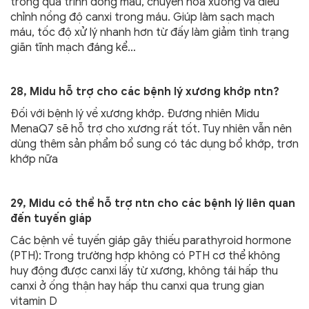
trong quá trình đông máu, chuyển hóa xương và điều
chỉnh nồng độ canxi trong máu. Giúp làm sạch mạch
máu, tốc độ xử lý nhanh hơn từ đấy làm giảm tình trạng
giãn tĩnh mạch đáng kể…
28, Midu hỗ trợ cho các bệnh lý xương khớp ntn?
Đối với bệnh lý về xương khớp. Đương nhiên Midu
MenaQ7 sẽ hỗ trợ cho xương rất tốt. Tuy nhiên vẫn nên
dùng thêm sản phẩm bổ sung có tác dụng bổ khớp, trơn
khớp nữa
29, Midu có thể hỗ trợ ntn cho các bệnh lý liên quan
đến tuyến giáp
Các bệnh về tuyến giáp gây thiếu parathyroid hormone
(PTH): Trong trường hợp không có PTH cơ thể không
huy động được canxi lấy từ xương, không tái hấp thu
canxi ở ống thận hay hấp thu canxi qua trung gian
vitamin D