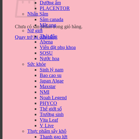
Dưỡng ẩm
PLACENTOR
Nhân Sâm
Sâm canada
Mật ong
Chưa có sản phẩm trong giỏ hàng.
Nữ giới
Thải độc
Quay trở lại cửa hàng
Abena
Viên đặt phụ khoa
SOSU
Nước hoa
Sức khỏe
Sinh lý nam
Bao cao su
Japan Algae
Maxstar
NMI
Noah Legend
PHYCO
Thế giới số
Trường sinh
Vita Leaf
V Live
Thực phẩm sấy khô
Thanh gạo lứt