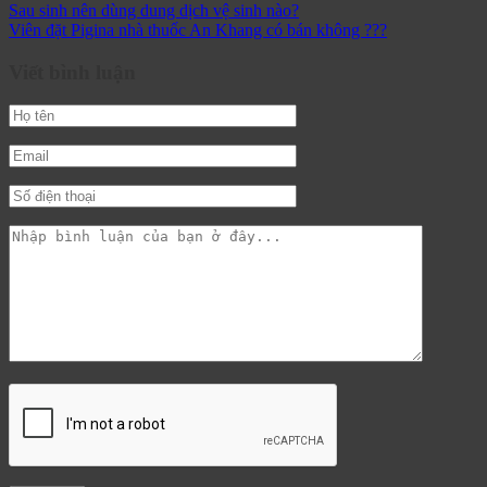
Sau sinh nên dùng dung dịch vệ sinh nào?
Viên đặt Pigina nhà thuốc An Khang có bán không ???
Viết bình luận