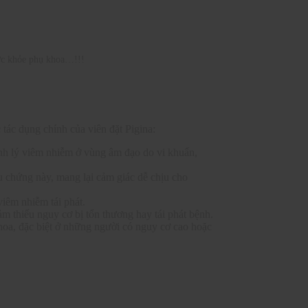
sức khỏe phụ khoa…!!!
tác dụng chính của viên đặt Pigina:
ệnh lý viêm nhiễm ở vùng âm đạo do vi khuẩn,
ệu chứng này, mang lại cảm giác dễ chịu cho
viêm nhiễm tái phát.
iảm thiểu nguy cơ bị tổn thương hay tái phát bệnh.
hoa, đặc biệt ở những người có nguy cơ cao hoặc