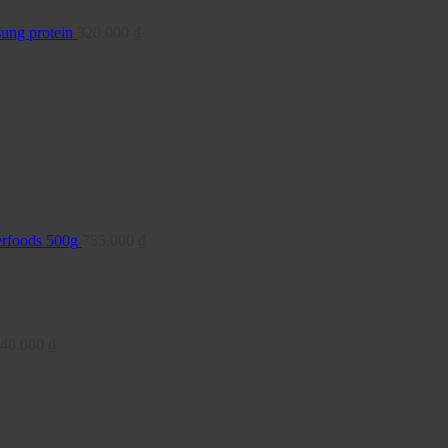
sung protein
320.000
₫
erfoods 500g
755.000
₫
40.000
₫