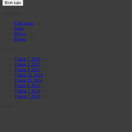
Danh mục
Cẩm nang
(3)
Midu
(5)
Phyco
(2)
Pigina
(39)
Lưu trữ
Tháng 7 2026
(1)
Tháng 9 2025
(3)
Tháng 8 2025
(5)
Tháng 12 2024
(7)
Tháng 11 2024
(5)
Tháng 8 2024
(3)
Tháng 7 2024
(8)
Tháng 5 2024
(16)
Latest