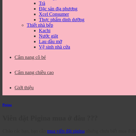
Trà
Đặc sản địa phương
Xcel Consumer
Thực phẩm dinh dưỡng
Thiết nhà bếp
Kachi
Nước giặt
Lau dầu mỡ
Vệ sinh nhà cửa
Cẩm nang cô bé
Cẩm nang chiều cao
Giới thiệu
Pigina
Viên đặt Pigina mua ở đâu ???
Chào các bạn, bạn cần
mua viên đặt pigina
nhưng chưa biết mua ở địa 