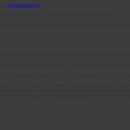
g tại
webchinhhang.vn
vấn cụ thể, nhanh tróng, chính xác, hiệu quả nhất khi bạn dùng.
dùng để hỗ trợ điều trị viêm nhiễm, nấm ngứa, và các vấn đề liên quan đến 
điều trị các vấn đề về sức khỏe phụ khoa của phụ nữ. Dưới đây là các 
khả năng kháng khuẩn, kháng nấm, và chống viêm, giúp điều trị các b
 triệu chứng ngứa ngáy, rát, và khó chịu. Pigina giúp làm dịu các tri
h độ pH và cân bằng hệ vi sinh trong âm đạo, giúp ngăn ngừa các bệnh 
iễm, viên đặt Pigina có thể giúp tái tạo và phục hồi niêm mạc âm đạo, g
gina còn được sử dụng như một biện pháp phòng ngừa viêm nhiễm phụ k