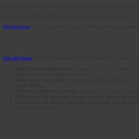
Hiện tại sản phẩm pigina chưa bán tại các nhà thuốc, các bạn đặt hàn
Hoặc bạn có thể liên hệ trực tiếp hoặc chát qua zalo để chúng tôi tư 
Viên đặt Pigina
là một sản phẩm phụ khoa được nhiều người sử dụng, thường 
Viên đặt Pigina
là một sản phẩm được sử dụng trong việc chăm sóc và 
Điều trị viêm nhiễm âm đạo
: Pigina chứa các thành phần có 
nấm men hoặc ký sinh trùng gây ra.
Giảm ngứa và kích ứng
: Viêm nhiễm âm đạo thường gây ra các
người sử dụng.
Cân bằng môi trường âm đạo
: Pigina có tác dụng điều chỉn
Hỗ trợ phục hồi niêm mạc âm đạo
: Sau khi điều trị viêm nh
Phòng ngừa các bệnh lý phụ khoa
: Ngoài việc điều trị, Pi
có tiền sử viêm nhiễm.