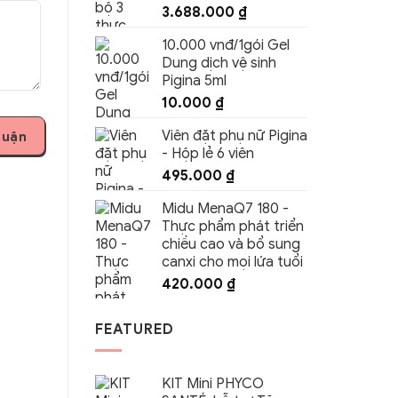
3.688.000
₫
10.000 vnđ/1gói Gel
Dung dịch vệ sinh
Pigina 5ml
10.000
₫
Viên đặt phụ nữ Pigina
- Hộp lẻ 6 viên
495.000
₫
Midu MenaQ7 180 -
Thực phẩm phát triển
chiều cao và bổ sung
canxi cho mọi lứa tuổi
420.000
₫
FEATURED
KIT Mini PHYCO