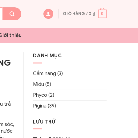
GIỎ HÀNG /
0
₫
0
Giới thiệu
DANH MỤC
ÁNG
Cẩm nang
(3)
Midu
(5)
Phyco
(2)
u trả
Pigina
(39)
LƯU TRỮ
ăm sóc,
g nước
ần