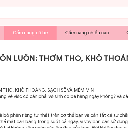
Cẩm nang cô bé
Cẩm nang chiều cao
LUÔN LUÔN: THƠM THO, KHÔ THO
 THO, KHÔ THOÁNG, SẠCH SẼ VÀ MỀM MỊN
ng về việc có cần phải vệ sinh cô bé hàng ngày không? Và câ
à bộ phận riêng tư nhất trên cơ thể bạn và cần tất cả sự ch
thể mất cân bằng trong suốt cả ngày, vì vậy bạn cần sử dụn
ó hại không xâm nhập vào âm đạo của bạn. Đôi khi âm đạo c