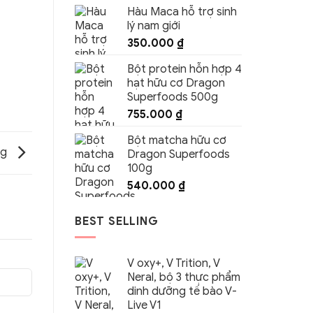
Hàu Maca hỗ trợ sinh
lý nam giới
350.000
₫
Bột protein hỗn hợp 4
hạt hữu cơ Dragon
Superfoods 500g
755.000
₫
Bột matcha hữu cơ
ng
Dragon Superfoods
100g
540.000
₫
BEST SELLING
V oxy+, V Trition, V
Neral, bộ 3 thực phẩm
dinh dưỡng tế bào V-
Live V1