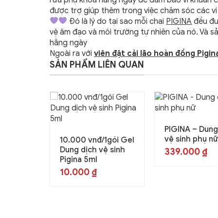
được trợ giúp thêm trong việc chăm sóc các vi 
Đó là lý do tại sao mỗi chai
PIGINA
đều đư
vệ âm đạo và môi trường tự nhiên của nó. Và s
hằng ngày
Ngoài ra với
viên đặt cải lão hoàn đồng Pigin
SẢN PHẨM LIÊN QUAN
PIGINA – Dung
vệ sinh phụ n
10.000 vnđ/1gói Gel
Dung dịch vệ sinh
339.000
₫
Pigina 5ml
10.000
₫
ổ sung
ho nữ