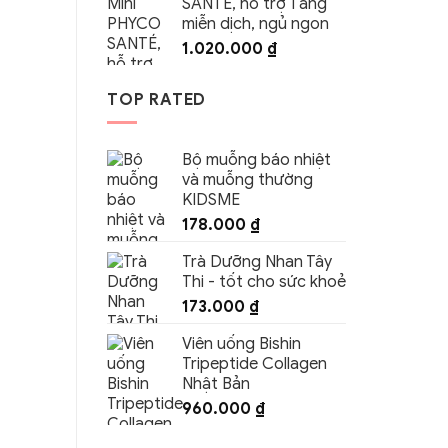
SANTÉ, hỗ trợ Tăng
miễn dịch, ngủ ngon
1.020.000
₫
TOP RATED
Bộ muỗng báo nhiệt
và muỗng thường
KIDSME
178.000
₫
Trà Dưỡng Nhan Tây
Thi - tốt cho sức khoẻ
173.000
₫
Viên uống Bishin
Tripeptide Collagen
Nhật Bản
960.000
₫