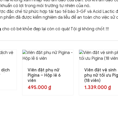
khuẩn có lợi trong môi trường tự nhiên của nó.
ợc đặc chế từ phức hợp tái tạo tế bào 3-GF và Acid Lactic 
ản phẩm đã được kiểm nghiệm da liễu để an toàn cho việc sử
a
cho cô bé khỏe đẹp lại còn có quà! Tội gì không chốt !!!
 dịch
Viên đặt phụ nữ
Viên đặt vệ sinh
ữ
Pigina – Hộp lẻ 6
phụ nữ tối ưu Pi
viên
(18 viên)
495.000
₫
1.339.000
₫