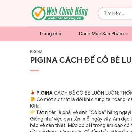
Bỏ
qua
Tìm
kiếm:
nội
dung
Trang chủ
Danh Mục Sản Phẩm
PIGINA
PIGINA CÁCH ĐỂ CÔ BÉ 
PIGINA
CÁCH ĐỂ CÔ BÉ LUÔN LUÔN: THƠM
Có một sự thật là đôi khi chúng ta hoang ma
lời là:
Tất nhiên là phải vệ sinh “Cô bé” hằng ngày!
Giống như việc bạn tắm mỗi ngày vậy. Âm đạo l
bảo vệ cần thiết. Mức độ pH trong âm đạo có 
rửa phụ khoa hằng ngày để đảm bảo vi khuẩn c