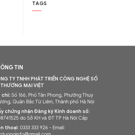
TAGS
ÔNG TIN
NG TY TNHH PHÁT TRIỂN CÔNG NGHỆ SỐ
 THƯƠNG MẠI VIỆT
 chỉ:
Số 166, Phố Tân Phong, Phường Thụy
ơng, Quận Bắc Từ Liêm, Thành phố Hà Nội
ấy chứng nhận Đăng ký Kinh doanh số
:
08741525 do Sở KH và ĐT TP Hà Nội Cấp
ện thoại
: 0333 333 926 - Email:
nhtuonginfo@gmail.com