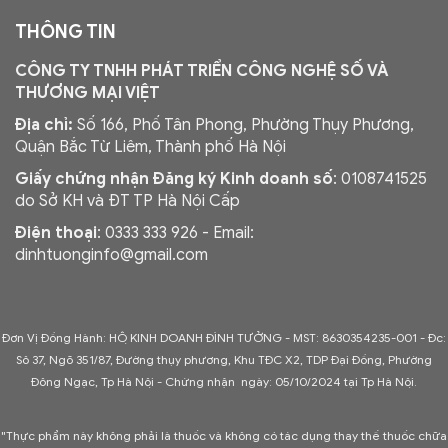
THÔNG TIN
CÔNG TY TNHH PHÁT TRIỂN CÔNG NGHỆ SỐ VÀ
THƯƠNG MẠI VIỆT
Địa chỉ:
Số 166, Phố Tân Phong, Phường Thụy Phương,
Quận Bắc Từ Liêm, Thành phố Hà Nội
Giấy chứng nhận Đăng ký Kinh doanh số
: 0108741525
do Sở KH và ĐT TP Hà Nội Cấp
Điện thoại
: 0333 333 926 - Email:
dinhtuonginfo@gmail.com
Đơn Vị Đồng Hành: HỘ KINH DOANH ĐÌNH TƯỞNG - MST: 8630354235-001 -
Đc:
Sô 37, Ngõ 351/87, Đường thụy phương, Khu TĐC X2, TDP Đại Đồng, Phường
Đông Ngạc, Tp Hà Nội - C
hứng nhận ngày: 05/10/2024 tại Tp Hà Nội.
"Thực phẩm này không phải là thuốc và không có tác dụng thay thế thuốc chữa