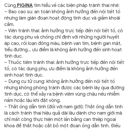
Cùng
PIGINA
tìm hiểu về các biện pháp tránh thai nhé:
– Bao cao su: an toàn không ảnh hưởng đến nội tiết tố
nhưng làm gián đoạn hoạt động tình dục và giảm khoái
cảm.
– Viên tránh thai: ảnh hưởng trực tiếp đến nội tiết tố, có
tác dụng phụ và chống chỉ định với những người huyết
áp cao, rối loạn đông máu, bệnh van tim, bệnh gan mật,
tiểu đường… ưu điểm là không ảnh hưởng đến sinh hoạt
tình dục.
– Thuốc tiêm tránh thai: ảnh hưởng trực tiếp đến nội tiết
tố, có tác dụng phụ, ưu điểm là không ảnh hưởng đến
sinh hoạt tình dục.
– Dụng cụ tử cung: không ảnh hưởng đến nội tiết tố
nhưng không phòng tránh được các bệnh lây qua đường
tình dục, có thể xảy ra bệnh viêm vùng chậu nếu nhiễm
nấm hoặc lậu khi đặt vòng.
– Thắt ống dẫn tinh (đối với nam giới): Thắt ống dẫn tinh
là cách tránh thai hiệu quả dài lâu dành cho nam giới mà
chỉ mất công thực hiện một lần bằng can thiệp ngoại
khoa để thắt hoặc cắt bỏ một đoạn ống dẫn tinh. Điều