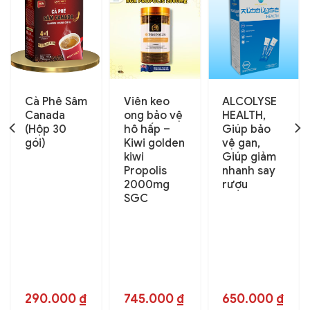
Cà Phê Sâm
Viên keo
ALCOLYSE
Canada
ong bảo vệ
HEALTH,
(Hộp 30
hô hấp –
Giúp bảo
gói)
Kiwi golden
vệ gan,
kiwi
Giúp giảm
Propolis
nhanh say
2000mg
rượu
SGC
290.000
₫
745.000
₫
650.000
₫