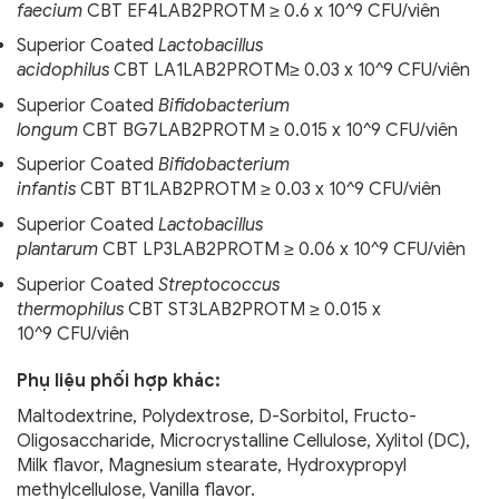
faecium
CBT EF4LAB2PROTM ≥ 0.6 x 10^9 CFU/viên
Superior Coated
Lactobacillus
acidophilus
CBT LA1LAB2PROTM≥ 0.03 x 10^9 CFU/viên
Superior Coated
Bifidobacterium
longum
CBT BG7LAB2PROTM ≥ 0.015 x 10^9 CFU/viên
Superior Coated
Bifidobacterium
infantis
CBT BT1LAB2PROTM ≥ 0.03 x 10^9 CFU/viên
Superior Coated
Lactobacillus
plantarum
CBT LP3LAB2PROTM ≥ 0.06 x 10^9 CFU/viên
Superior Coated
Streptococcus
thermophilus
CBT ST3LAB2PROTM ≥ 0.015 x
10^9 CFU/viên
Phụ liệu phối hợp khác:
Maltodextrine, Polydextrose, D-Sorbitol, Fructo-
Oligosaccharide, Microcrystalline Cellulose, Xylitol (DC),
Milk flavor, Magnesium stearate, Hydroxypropyl
methylcellulose, Vanilla flavor.