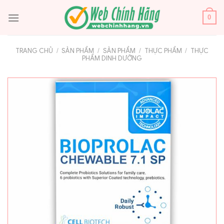
Bỏ
qua
0
nội
dung
TRANG CHỦ
/
SẢN PHẨM
/
SẢN PHẨM
/
THỰC PHẨM
/
THỰC
PHẨM DINH DƯỠNG