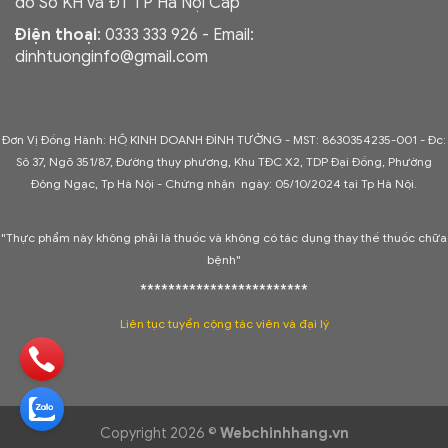
do Sở KH và ĐT TP Hà Nội Cấp
Điện thoại
: 0333 333 926 - Email:
dinhtuonginfo@gmail.com
Đơn Vị Đồng Hành: HỘ KINH DOANH ĐÌNH TƯỞNG - MST: 8630354235-001 -
Đc:
Sô 37, Ngõ 351/87, Đường thụy phương, Khu TĐC X2, TDP Đại Đồng, Phường
Đông Ngạc, Tp Hà Nội - C
hứng nhận ngày: 05/10/2024 tại Tp Hà Nội.
"Thực phẩm này không phải là thuốc và không có tác dụng thay thế thuốc chữa
bệnh"
************************
Liên tục tuyển cộng tác viên và đại lý
Copyright 2026 ©
Webchinhhang.vn