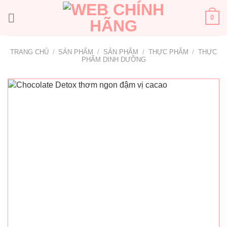
Bỏ
qua
0
nội
dung
TRANG CHỦ
/
SẢN PHẨM
/
SẢN PHẨM
/
THỰC PHẨM
/
THỰC
PHẨM DINH DƯỠNG