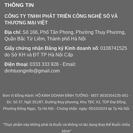
THÔNG TIN
CÔNG TY TNHH PHÁT TRIỂN CÔNG NGHỆ SỐ VÀ
THƯƠNG MẠI VIỆT
Địa chỉ:
Số 166, Phố Tân Phong, Phường Thụy Phương,
Quận Bắc Từ Liêm, Thành phố Hà Nội
Giấy chứng nhận Đăng ký Kinh doanh số
: 0108741525
do Sở KH và ĐT TP Hà Nội Cấp
Điện thoại
: 0333 333 926 - Email:
dinhtuonginfo@gmail.com
Đơn Vị Đồng Hành: HỘ KINH DOANH ĐÌNH TƯỞNG - MST: 8630354235-001 -
Đc: Sô 37, Ngõ 351/87, Đường thụy phương, Khu TĐC X2, TDP Đại Đồng,
Phường Đông Ngạc, Tp Hà Nội - C
hứng nhận ngày: 05/10/2024 tại Tp Hà Nội.
"Thực phẩm này không phải là thuốc và không có tác dụng thay thế thuốc chữa
bệnh"