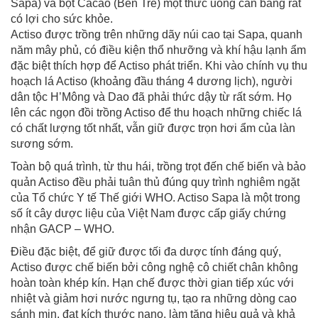
Sapa) và bột Cacao (Bến Tre) một thức uống cân bằng rất
có lợi cho sức khỏe.
Actiso được trồng trên những dãy núi cao tại Sapa, quanh
năm mây phủ, có điều kiện thổ nhưỡng và khí hậu lạnh ẩm
đặc biệt thích hợp để Actiso phát triển. Khi vào chính vụ thu
hoạch lá Actiso (khoảng đầu tháng 4 dương lịch), người
dân tộc H’Mông và Dao đã phải thức dậy từ rất sớm. Họ
lên các ngọn đồi trồng Actiso để thu hoạch những chiếc lá
có chất lượng tốt nhất, vẫn giữ được trọn hơi ẩm của làn
sương sớm.
Toàn bộ quá trình, từ thu hái, trồng trọt đến chế biến và bảo
quản Actiso đều phải tuân thủ đúng quy trình nghiêm ngặt
của Tổ chức Y tế Thế giới WHO. Actiso Sapa là một trong
số ít cây dược liệu của Việt Nam được cấp giấy chứng
nhận GACP – WHO.
Điều đặc biệt, để giữ được tối đa dược tính đáng quý,
Actiso được chế biến bởi công nghệ cô chiết chân không
hoàn toàn khép kín. Hạn chế được thời gian tiếp xúc với
nhiệt và giảm hơi nước ngưng tụ, tạo ra những dòng cao
sánh mịn, đạt kích thước nano, làm tăng hiệu quả và khả