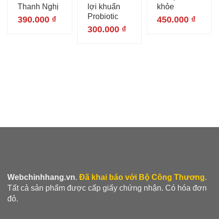
Thanh Nghị
lợi khuẩn
khỏe
Probiotic
390.000
₫
450.000
₫
300.000
₫
Webchinhhang.vn
.
Đã khai báo với Bộ Công Thương
.
Tất cả sản phẩm được cấp giấy chứng nhận. Có hóa đơn
đỏ.