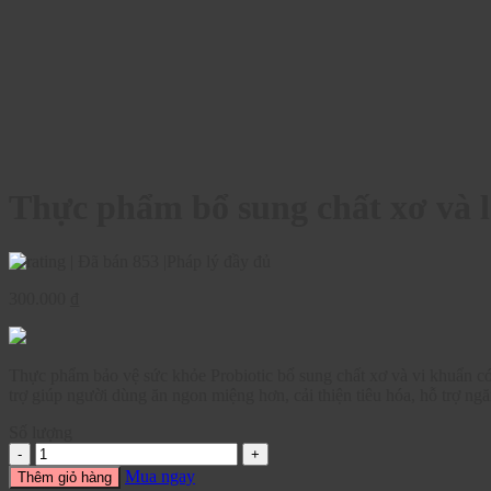
Thực phẩm bổ sung chất xơ và l
|
Đã bán 853
|
Pháp lý đầy đủ
300.000
₫
Thực phẩm bảo vệ sức khỏe Probiotic bổ sung chất xơ và vi khuẩn c
trợ giúp người dùng ăn ngon miệng hơn, cải thiện tiêu hóa, hỗ trợ ng
Số lượng
Mua ngay
Thêm giỏ hàng