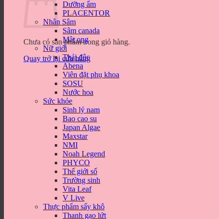
Dưỡng ẩm
PLACENTOR
Nhân Sâm
Sâm canada
Mật ong
Chưa có sản phẩm trong giỏ hàng.
Nữ giới
Thải độc
Quay trở lại cửa hàng
Abena
Viên đặt phụ khoa
SOSU
Nước hoa
Sức khỏe
Sinh lý nam
Bao cao su
Japan Algae
Maxstar
NMI
Noah Legend
PHYCO
Thế giới số
Trường sinh
Vita Leaf
V Live
Thực phẩm sấy khô
Thanh gạo lứt