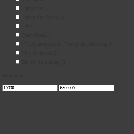
Thực phẩm
(117)
Thực phẩm sấy khô
(4)
Trà
(9)
Trang điểm
(11)
V Live-international – Thực phẩm chức năng
(4)
Vệ sinh nhà cửa
(28)
Đặc sản địa phương
(3)
Khoảng giá