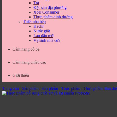
Trà
Đặc sản địa phương
Xcel Consumer
Thực phẩm dinh dưỡng
Thiết nhà bếp
Kachi
Nước giặt
Lau dầu mỡ
Vệ sinh nhà cửa
Cẩm nang cô bé
Cẩm nang chiều cao
Giới thiệu
Trang chủ
/
Sản phẩm
/
Sản phẩm
/
Thực phẩm
/
Thực phẩm dinh dư