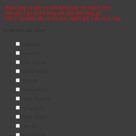
- Nhận hàng và kiểm tra mới thanh toán cho ship (COD).
- Đền gấp 3 giá trị đơn hàng nếu phát hiện hàng giả.
- Tất cả sản phẩm đều có hóa đơn, nguồn gốc xuất xứ rõ ràng.
Danh mục sản phẩm
Fujina
(8)
Kachi
(9)
Làm đẹp
(44)
Mẹ và Bé
(46)
Midu
(9)
Nam giới
(10)
Nhân Sâm
(23)
Nữ giới
(41)
Nước hoa
(3)
Olivo
(7)
Sữa bột
(19)