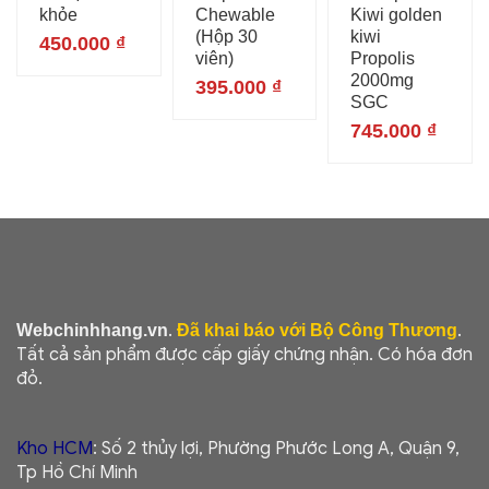
khỏe
Chewable
Kiwi golden
(Hộp 30
kiwi
450.000
₫
viên)
Propolis
2000mg
395.000
₫
SGC
745.000
₫
.
.
Webchinhhang.vn
Đã khai báo với Bộ Công Thương
Tất cả sản phẩm được cấp giấy chứng nhận. Có hóa đơn
đỏ.
Kho HCM
: Số 2 thủy lợi, Phường Phước Long A, Quận 9,
Tp Hồ Chí Minh