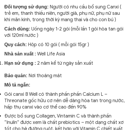
Người có nhu cầu bổ sung Canxi (
Đối tượng sử dụng:
trẻ em, thanh thiếu niên, người già, phụ nữ, phụ nữ sau
khi mãn kinh, trong thời kỳ mang thai và cho con bú )
Uống ngày 1-2 gói (mỗi lần 1 gói hòa tan gói
Cách dùng:
với 120ml nước )
Hộp có 10 gói ( mỗi gói 15gr )
Quy cách:
Well Life Asia
Nhà sản xuất :
2 năm kể từ ngày sản xuất
Hạn sử dụng :
Nơi thoáng mát
Bảo quản:
Mô tả ngắn:
Gói canxi B Well có thành phần phần Calcium L –
Threonate gốc hữu cơ nên dễ dàng hòa tan trong nước,
hấp thụ canxi vào cơ thể cao đến 90%
Được bổ sung Collagen, Vintamin C và thành phần
“Inulin” được xem là chất prebiotics – một dạng chất xơ
tốt cho hệ đường ruột, kết hợp với Vitamin C chiết xuất