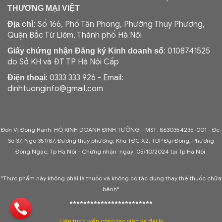
THƯƠNG MẠI VIỆT
Số 166, Phố Tân Phong, Phường Thụy Phương,
Địa chỉ:
Quận Bắc Từ Liêm, Thành phố Hà Nội
: 0108741525
Giấy chứng nhận Đăng ký Kinh doanh số
do Sở KH và ĐT TP Hà Nội Cấp
: 0333 333 926 - Email:
Điện thoại
dinhtuonginfo@gmail.com
Đơn Vị Đồng Hành: HỘ KINH DOANH ĐÌNH TƯỞNG - MST: 8630354235-001 -
Đc:
Sô 37, Ngõ 351/87, Đường thụy phương, Khu TĐC X2, TDP Đại Đồng, Phường
Đông Ngạc, Tp Hà Nội - C
hứng nhận ngày: 05/10/2024 tại Tp Hà Nội.
"Thực phẩm này không phải là thuốc và không có tác dụng thay thế thuốc chữa
bệnh"
************************
Liên tục tuyển cộng tác viên và đại lý