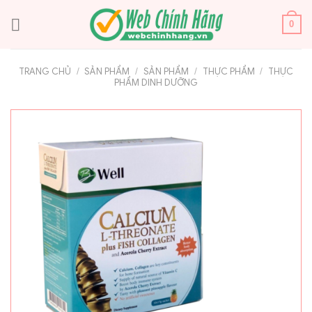
Bỏ
qua
0
nội
dung
TRANG CHỦ
/
SẢN PHẨM
/
SẢN PHẨM
/
THỰC PHẨM
/
THỰC
PHẨM DINH DƯỠNG