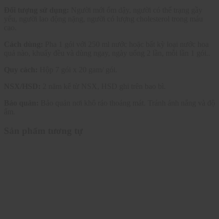
Đối tượng sử dụng:
Người mới ốm dậy, người có thể trạng gầy
yếu, người lao động nặng, người có lượng cholesterol trong máu
cao.
Cách dùng:
Pha 1 gói với 250 ml nước hoặc bất kỳ loại nước hoa
quả nào, khuấy đều và dùng ngay, ngày uống 2 lần, mỗi lần 1 gói..
Quy cách:
Hộp 7 gói x 20 gam/ gói.
NSX/HSD:
2 năm kể từ NSX, HSD ghi trên bao bì.
Bảo quản:
Bảo quản nơi khô ráo thoáng mát. Tránh ánh nắng và độ
ẩm.
Sản phẩm tương tự