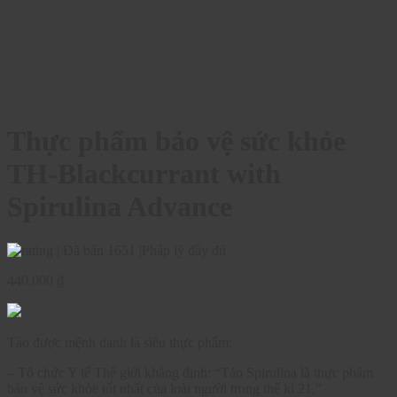
Thực phẩm bảo vệ sức khỏe
TH-Blackcurrant with
Spirulina Advance
|
Đã bán 1651
|
Pháp lý đầy đủ
440.000
₫
Tảo được mệnh danh là siêu thực phẩm:
– Tổ chức Y tế Thế giới khẳng định: “Tảo Spirulina là thực phẩm
bảo vệ sức khỏe tốt nhất của loài người trong thế kỉ 21.”