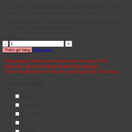
– Cục quản lý Thực phẩm và Dược phẩm Hoa Kỳ (FDA) công
nhận nó là một trong những nguồn protein tốt nhất.
– Được tổ chức FAO – Tổ chức Nông lương Thế giới đánh giá: “
Tảo spirulina là một nguồn dinh dưỡng và dược chất quý giá”.
Số lượng
Mua ngay
Thêm giỏ hàng
- Nhận hàng và kiểm tra mới thanh toán cho ship (COD).
- Đền gấp 3 giá trị đơn hàng nếu phát hiện hàng giả.
- Tất cả sản phẩm đều có hóa đơn, nguồn gốc xuất xứ rõ ràng.
Danh mục sản phẩm
Fujina
(8)
Kachi
(9)
Làm đẹp
(44)
Mẹ và Bé
(46)
Midu
(9)