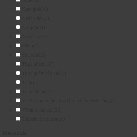
Nam giới
(10)
Nhân Sâm
(23)
Nữ giới
(41)
Nước hoa
(3)
Olivo
(7)
Sữa bột
(19)
Thực phẩm
(117)
Thực phẩm sấy khô
(4)
Trà
(9)
Trang điểm
(11)
V Live-international – Thực phẩm chức năng
(4)
Vệ sinh nhà cửa
(28)
Đặc sản địa phương
(3)
Khoảng giá