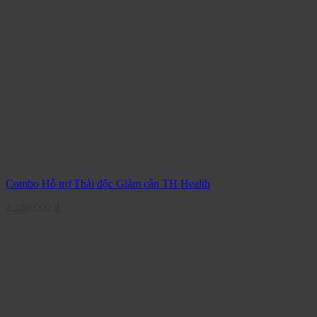
Combo Hỗ trợ Thải độc Giảm cân TH Health
4.280.000
₫