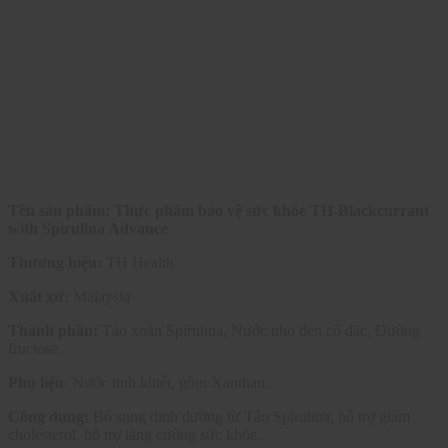
Tên sản phẩm: Thực phẩm bảo vệ sức khỏe TH-Blackcurrant
with Spirulina Advance
Thương hiệu:
TH Health
Xuất xứ:
Malaysia
Thành phần:
Tảo xoắn Spirulina, Nước nho đen cô đặc, Đường
fructose.
Phụ liệu
: Nước tinh khiết, gôm Xanthan.
Công dụng:
Bổ sung dinh dưỡng từ Tảo Spirulina, hỗ trợ giảm
cholesterol, hỗ trợ tăng cường sức khỏe..