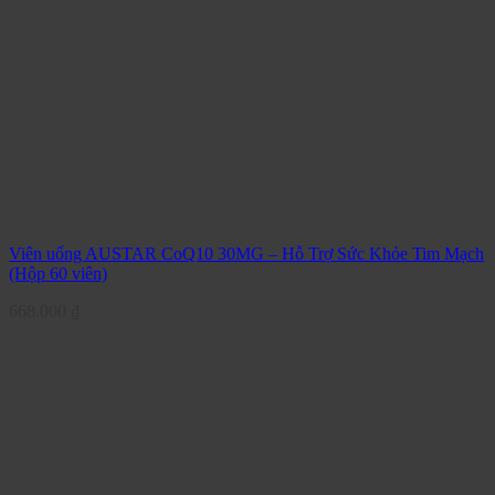
Viên uống AUSTAR CoQ10 30MG – Hỗ Trợ Sức Khỏe Tim Mạch
(Hộp 60 viên)
668.000
₫