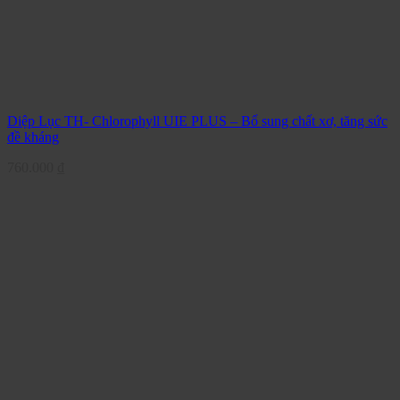
Diệp Lục TH- Chlorophyll UIE PLUS – Bổ sung chất xơ, tăng sức
đề kháng
760.000
₫