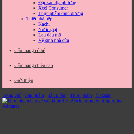
Đặc sản địa phương
Xcel Consumer
Thực phẩm dinh dưỡng
Thiết nhà bếp
Kachi
Nước giặt
Lau dầu mỡ
Vệ sinh nhà cửa
Cẩm nang cô bé
Cẩm nang chiều cao
Giới thiệu
Trang chủ
/
Sản phẩm
/
Sản phẩm
/
Thực phẩm
/
Maxstar