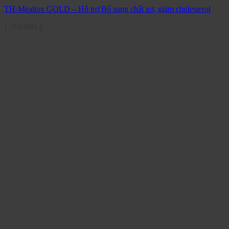
TH-Mealtox GOLD – Hỗ trợ Bổ sung chất xơ, giảm cholesterol
1.760.000
₫