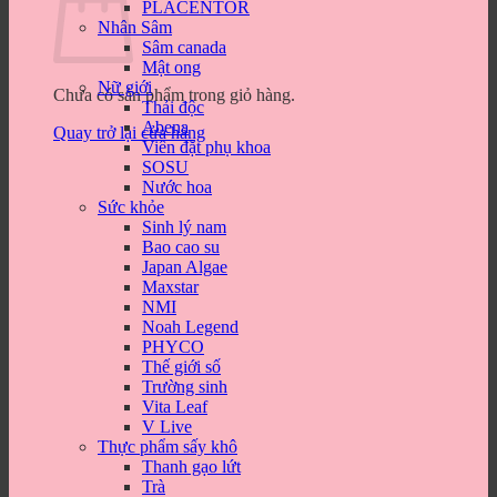
PLACENTOR
Nhân Sâm
Sâm canada
Mật ong
Nữ giới
Chưa có sản phẩm trong giỏ hàng.
Thải độc
Abena
Quay trở lại cửa hàng
Viên đặt phụ khoa
SOSU
Nước hoa
Sức khỏe
Sinh lý nam
Bao cao su
Japan Algae
Maxstar
NMI
Noah Legend
PHYCO
Thế giới số
Trường sinh
Vita Leaf
V Live
Thực phẩm sấy khô
Thanh gạo lứt
Trà