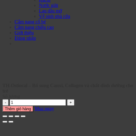
Nước giặt
Lau dầu mỡ
Vệ sinh nhà cửa
Cẩm nang cô bé
Cẩm nang chiều cao
Giới thiệu
Đăng nhập
TH-Ostiocal – Bổ sung Canxi, Collagen và chất dinh dưỡng cho
trẻ
Số lượng
Mua ngay
Thêm giỏ hàng