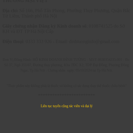
THƯƠNG MẠI VIỆT
Địa chỉ:
Số 166, Phố Tân Phong, Phường Thụy Phương, Quận Bắc
Từ Liêm, Thành phố Hà Nội
Giấy chứng nhận Đăng ký Kinh doanh số
: 0108741525 do Sở
KH và ĐT TP Hà Nội Cấp
Điện thoại
: 0333 333 926 - Email: dinhtuonginfo@gmail.com
Đơn Vị Đồng Hành: HỘ KINH DOANH ĐÌNH TƯỞNG - MST: 8630354235-001 -
Đc:
Sô 37, Ngõ 351/87, Đường thụy phương, Khu TĐC X2, TDP Đại Đồng, Phường Đông
Ngạc, Tp Hà Nội - C
hứng nhận ngày: 05/10/2024 tại Tp Hà Nội.
"Thực phẩm này không phải là thuốc và không có tác dụng thay thế thuốc chữa bệnh"
************************
Liên tục tuyển cộng tác viên và đại lý