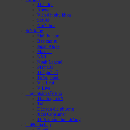
Thải độc
Abena
Viên đặt phụ khoa
SOSU
Nước hoa
Sức khỏe
Sinh lý nam
Bao cao su
Japan Algae
Maxstar
NMI
Noah Legend
PHYCO
Thế giới số
Trường sinh
Vita Leaf
V Live
Thực phẩm sấy khô
Thanh gạo lứt
Trà
Đặc sản địa phương
Xcel Consumer
Thực phẩm dinh dưỡng
Thiết nhà bếp
Kachi