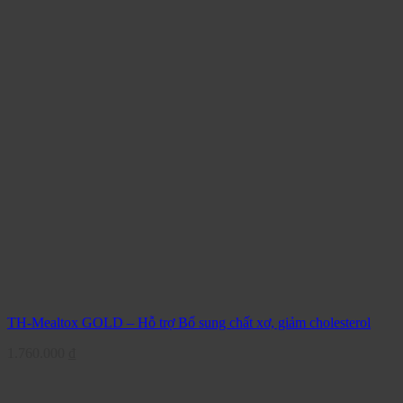
TH-Mealtox GOLD – Hỗ trợ Bổ sung chất xơ, giảm cholesterol
1.760.000
₫