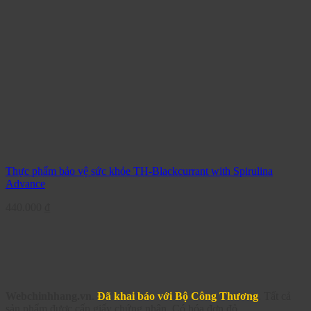
Thực phẩm bảo vệ sức khỏe TH-Blackcurrant with Spirulina
Advance
440.000
₫
Webchinhhang.vn
.
Đã khai báo với Bộ Công Thương
. Tất cả
sản phẩm được cấp giấy chứng nhận. Có hóa đơn đỏ.