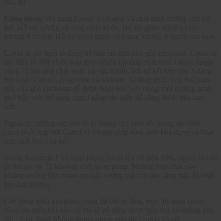
vừa đủ
Công dụng:
Bổ sung Canxi, Collagen và chất dinh dưỡng cho cơ
thể. Hỗ trợ xương và răng chắc khỏe. Hỗ trợ giảm nguy cơ còi
xương ở trẻ em. Hỗ trợ giảm nguy cơ loãng xương ở người cao tuổi.
Canxi từ tảo biển là dạng dễ hòa tan hơn của gốc cacbonat. Canxi từ
tảo biển là một phức hợp gồm nhiều khoáng chất như: canxi, magie
cùng 72 khoáng chất khác và cấu thành, bởi sự kết hợp của 3 dạng
thù hình: Calcite, Aragonite và Vaterite. Những phức hợp thù hình
này của gốc cacbonat dễ được hoạt hóa hơn trong môi trường acid,
nhờ vậy việc bổ sung canxi bằng tảo biển dễ dàng được hòa tan
hơn.
Ngoài ra, những nguyên tố vi lượng tự nhiên có trong tảo biển
cùng phối hợp với Canxi và Magie giúp tăng sinh khả dụng và hoạt
tính sinh học của nó.
Trong Aquamin F có hàm lượng canxi lên tới trên 30%, ngoài ra còn
có Magie và 72 khoáng chất quan trọng. Những hợp chất này
không những làm chậm sự mất xương mà còn làm tăng mật độ chất
khoáng xương.
Các công trình khoa học cũng đã chỉ ra rằng, việc bổ sung canxi
bằng tảo biển khi vào cơ thể sẽ dễ dàng được hấp thu lại không gây
bất cứ tác dụng không mong muốn nào như canxi vô cơ.