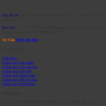
Kho HCM
: Số 2 thủy lợi, Phường Phước Long A, Quận 9, Tp Hồ
Chí Minh
Kho HN
: Kho D5, Số 386, đường Nguyễn Văn Linh, Phường Sài
Đồng, Quận Long Biên, Thành phố Hà Nội.
Tư Vấn
:
0333 333 926
Chính sách
Giới thiệu
Chính sách bảo hành
Chính sách vận chuyển
Chính sách bảo mật
Chính sách thanh toán
Chính sách đổi trả hàng
Chính sách kiểm hàng
Thông tin
CÔNG TY TNHH PHÁT TRIỂN CÔNG NGHỆ SỐ VÀ