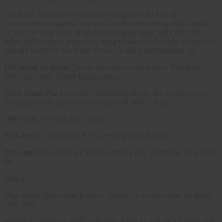
Thậm chí, Aquamin F còn được chứng minh tốt hơn cả
Glucosamine trong việc bảo vệ và hình thành xương khớp. Ngoài
ra, việc bổ sung canxi từ tảo biển còn giúp ngăn ngừa việc hình
thành khối u ở gan, polyp trực tràng và bảo vệ sức khỏe đường tiêu
hóa.cấu thành bởi các thành tế bào của tảo Lithothamnion sp.
Đối tượng sử dụng:
Trẻ em đang độ tuổi phát triển. Người lớn
thiếu hụt Canxi. Người loãng xương.
Cách dùng:
Pha 1 gói với 150ml nước, khuấy đều và uống ngay.
Dùng 2 gói mỗi ngày trong thời gian tối thiểu 3 tháng.
Quy cách:
Gói 20g, hộp 15 gói.
NSX/HSD:
2 năm kể từ NSX, HSD ghi trên bao bì.
Bảo quản:
Bảo quản nơi khô ráo thoáng mát. Tránh ánh nắng và độ
ẩm
Chú ý:
Thực phẩm không phải là thuốc, không có tác dụng thay thế thuốc
chữa bệnh.
Không sử dụng cho người mẫn cảm, kiêng kỵ với bất kỳ thành phần