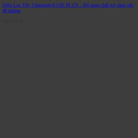
Diệp Lục TH- Chlorophyll UIE PLUS – Bổ sung chất xơ, tăng sức
đề kháng
760.000
₫