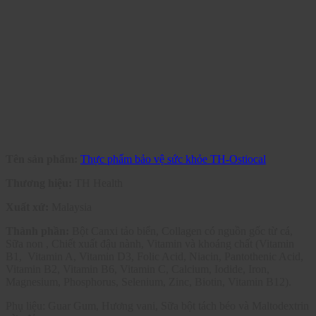
Tên sản phẩm:
Thực phẩm bảo vệ sức khỏe TH-Ostiocal
Thương hiệu:
TH Health
Xuất xứ:
Malaysia
Thành phần:
Bột Canxi tảo biển, Collagen có nguồn gốc từ cá,
Sữa non , Chiết xuất đậu nành, Vitamin và khoáng chất (Vitamin
B1, Vitamin A, Vitamin D3, Folic Acid, Niacin, Pantothenic Acid,
Vitamin B2, Vitamin B6, Vitamin C, Calcium, Iodide, Iron,
Magnesium, Phosphorus, Selenium, Zinc, Biotin, Vitamin B12).
Phụ liệu: Guar Gum, Hương vani, Sữa bột tách béo và Maltodextrin