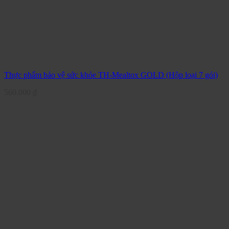
Thực phẩm bảo vệ sức khỏe TH-Mealtox GOLD (Hộp loại 7 gói)
560.000
₫