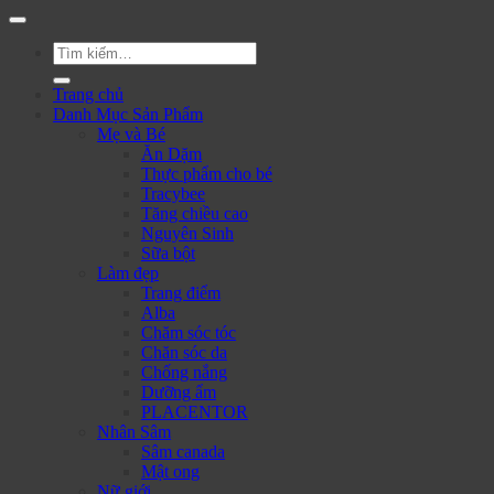
Tìm
kiếm:
Trang chủ
Danh Mục Sản Phẩm
Mẹ và Bé
Ăn Dặm
Thực phẩm cho bé
Tracybee
Tăng chiều cao
Nguyên Sinh
Sữa bột
Làm đẹp
Trang điểm
Alba
Chăm sóc tóc
Chăn sóc da
Chống nắng
Dưỡng ẩm
PLACENTOR
Nhân Sâm
Sâm canada
Mật ong
Nữ giới