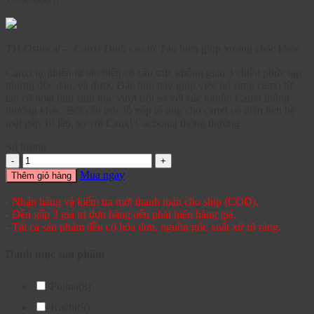
TH Ostiocal – Canxi Đỉnh cao từ Tảo biển giúp xương chắc khỏe
Canxi tự nhiên từ tảo biển có cấu trúc không gian 3 chiều phức tạp
nhưng độc đáo, và được Đặc tính này giúp việc bổ sung canxi từ
tảo có hoạt tính sinh học vượt trội so với các nguồn Canxi thông
thường khác. Bởi cấu trúc lỗ xốp tổ ong cho canxi có diện tích bề
mặt gấp 10 lần, so với Canxi Cacbonat thông thường.
Số lượng
Mua ngay
Thêm giỏ hàng
- Nhận hàng và kiểm tra mới thanh toán cho ship (COD).
- Đền gấp 3 giá trị đơn hàng nếu phát hiện hàng giả.
- Tất cả sản phẩm đều có hóa đơn, nguồn gốc xuất xứ rõ ràng.
Danh mục sản phẩm
Fujina
(8)
Kachi
(9)