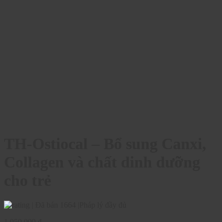
TH-Ostiocal – Bổ sung Canxi,
Collagen và chất dinh dưỡng
cho trẻ
|
Đã bán 1664
|
Pháp lý đầy đủ
1.050.000
₫