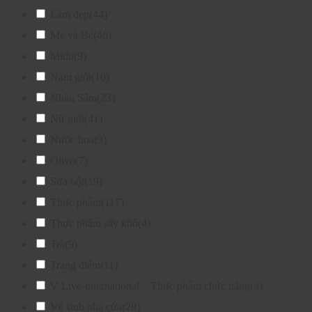
Làm đẹp
(44)
Mẹ và Bé
(46)
Midu
(9)
Nam giới
(10)
Nhân Sâm
(23)
Nữ giới
(41)
Nước hoa
(3)
Olivo
(7)
Sữa bột
(19)
Thực phẩm
(117)
Thực phẩm sấy khô
(4)
Trà
(9)
Trang điểm
(11)
V Live-international – Thực phẩm chức năng
(4)
Vệ sinh nhà cửa
(28)