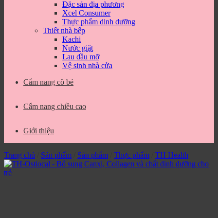
Đặc sản địa phương
Xcel Consumer
Thực phẩm dinh dưỡng
Thiết nhà bếp
Kachi
Nước giặt
Lau dầu mỡ
Vệ sinh nhà cửa
Cẩm nang cô bé
Cẩm nang chiều cao
Giới thiệu
Trang chủ
/
Sản phẩm
/
Sản phẩm
/
Thực phẩm
/
TH Health