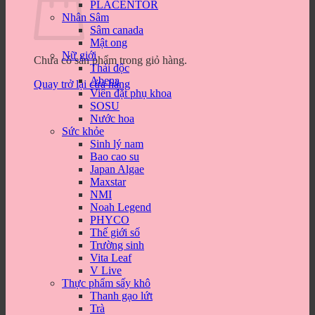
PLACENTOR
Nhân Sâm
Sâm canada
Mật ong
Nữ giới
Chưa có sản phẩm trong giỏ hàng.
Thải độc
Abena
Quay trở lại cửa hàng
Viên đặt phụ khoa
SOSU
Nước hoa
Sức khỏe
Sinh lý nam
Bao cao su
Japan Algae
Maxstar
NMI
Noah Legend
PHYCO
Thế giới số
Trường sinh
Vita Leaf
V Live
Thực phẩm sấy khô
Thanh gạo lứt
Trà