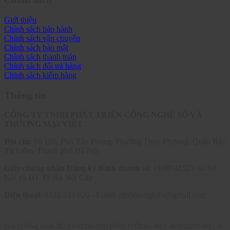
Giới thiệu
Chính sách bảo hành
Chính sách vận chuyển
Chính sách bảo mật
Chính sách thanh toán
Chính sách đổi trả hàng
Chính sách kiểm hàng
Thông tin
CÔNG TY TNHH PHÁT TRIỂN CÔNG NGHỆ SỐ VÀ
THƯƠNG MẠI VIỆT
Địa chỉ:
Số 166, Phố Tân Phong, Phường Thụy Phương, Quận Bắc
Từ Liêm, Thành phố Hà Nội
Giấy chứng nhận Đăng ký Kinh doanh số
: 0108741525 do Sở
KH và ĐT TP Hà Nội Cấp
Điện thoại
: 0333 333 926 - Email: dinhtuonginfo@gmail.com
Đơn Vị Đồng Hành: HỘ KINH DOANH ĐÌNH TƯỞNG - MST: 8630354235-001 -
Đc: