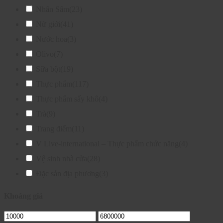
Nhân Sâm
(23)
Nữ giới
(41)
Nước hoa
(3)
Olivo
(7)
Sữa bột
(19)
Thực phẩm
(117)
Thực phẩm sấy khô
(4)
Trà
(9)
Trang điểm
(11)
V Live-international – Thực phẩm chức năng
(4)
Vệ sinh nhà cửa
(28)
Đặc sản địa phương
(3)
Khoảng giá