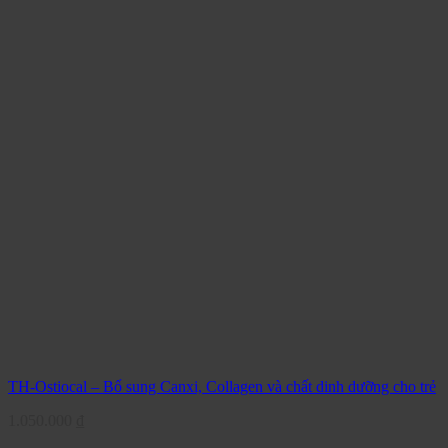
TH-Ostiocal – Bổ sung Canxi, Collagen và chất dinh dưỡng cho trẻ
1.050.000
₫