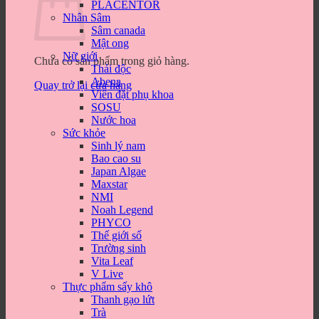
PLACENTOR
Nhân Sâm
Sâm canada
Mật ong
Nữ giới
Chưa có sản phẩm trong giỏ hàng.
Thải độc
Abena
Quay trở lại cửa hàng
Viên đặt phụ khoa
SOSU
Nước hoa
Sức khỏe
Sinh lý nam
Bao cao su
Japan Algae
Maxstar
NMI
Noah Legend
PHYCO
Thế giới số
Trường sinh
Vita Leaf
V Live
Thực phẩm sấy khô
Thanh gạo lứt
Trà