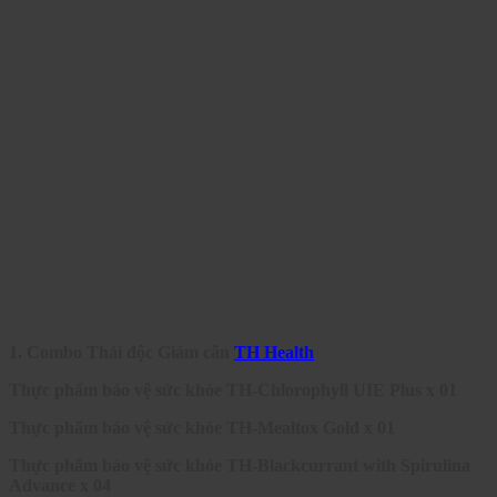
1. Combo Thải độc Giảm cân
TH Health
Thực phẩm bảo vệ sức khỏe TH-Chlorophyll UIE Plus x 01
Thực phẩm bảo vệ sức khỏe TH-Mealtox Gold x 01
Thực phẩm bảo vệ sức khỏe TH-Blackcurrant with Spirulina
Advance x 04