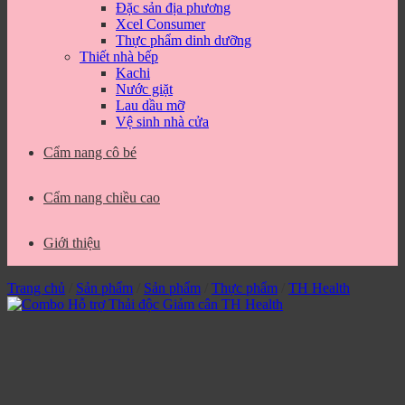
Đặc sản địa phương
Xcel Consumer
Thực phẩm dinh dưỡng
Thiết nhà bếp
Kachi
Nước giặt
Lau dầu mỡ
Vệ sinh nhà cửa
Cẩm nang cô bé
Cẩm nang chiều cao
Giới thiệu
Trang chủ
/
Sản phẩm
/
Sản phẩm
/
Thực phẩm
/
TH Health