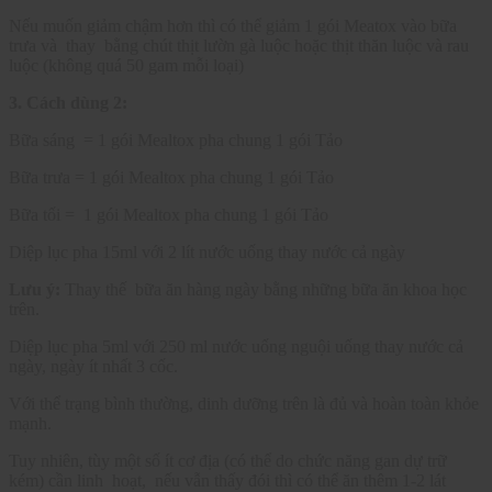
Nếu muốn giảm chậm hơn thì có thể giảm 1 gói Meatox vào bữa
trưa và thay bằng chút thịt lườn gà luộc hoặc thịt thăn luộc và rau
luộc (không quá 50 gam mỗi loại)
3. Cách dùng 2:
Bữa sáng = 1 gói Mealtox pha chung 1 gói Tảo
Bữa trưa = 1 gói Mealtox pha chung 1 gói Tảo
Bữa tối = 1 gói Mealtox pha chung 1 gói Tảo
Diệp lục pha 15ml với 2 lít nước uống thay nước cả ngày
Lưu ý:
Thay thế bữa ăn hàng ngày bằng những bữa ăn khoa học
trên.
Diệp lục pha 5ml với 250 ml nước uống nguội uống thay nước cả
ngày, ngày ít nhất 3 cốc.
Với thể trạng bình thường, dinh dưỡng trên là đủ và hoàn toàn khỏe
mạnh.
Tuy nhiên, tùy một số ít cơ địa (có thể do chức năng gan dự trữ
kém) cần linh hoạt, nếu vẫn thấy đói thì có thể ăn thêm 1-2 lát