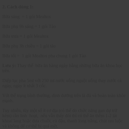
2. Cách dùng 1:
Bữa sáng = 1 gói Mealtox
Bữa phụ 9h sáng = 1 gói Tảo
Bữa trưa = 1 gói Mealtox
Bữa phụ 3h chiều = 1 gói tảo
Bữa tối = 1 gói Mealtox pha chung 1 gói Tảo
Lưu ý:
Thay thế bữa ăn hàng ngày bằng những bữa ăn khoa học
trên.
Diệp lục pha 5ml với 250 ml nước uống nguội uống thay nước cả
ngày, ngày ít nhất 3 cốc.
Với thể trạng bình thường, dinh dưỡng trên là đủ và hoàn toàn khỏe
mạnh.
Tuy nhiên, tùy một số ít cơ địa (có thể do chức năng gan dự trữ
kém) cần linh hoạt, nếu vẫn thấy đói thì có thể ăn thêm 1-2 lát
khoai lang hoặc dưa chuôt, củ đậu, thanh long trắng, chút rau luộc
và không để cơ thể bị quá mệt.