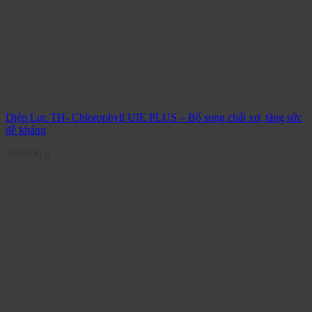
Diệp Lục TH- Chlorophyll UIE PLUS – Bổ sung chất xơ, tăng sức
đề kháng
760.000
₫