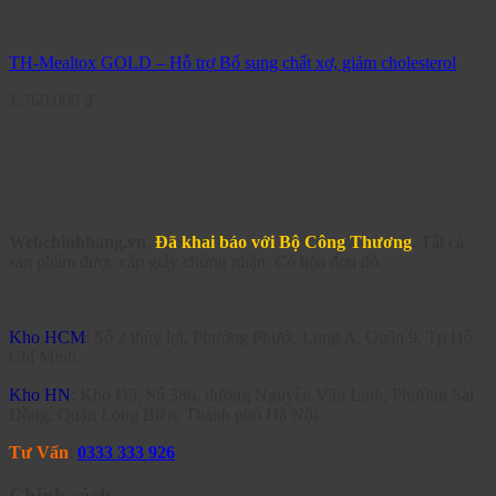
TH-Mealtox GOLD – Hỗ trợ Bổ sung chất xơ, giảm cholesterol
1.760.000
₫
Webchinhhang.vn
.
Đã khai báo với Bộ Công Thương
. Tất cả
sản phẩm được cấp giấy chứng nhận. Có hóa đơn đỏ.
Kho HCM
: Số 2 thủy lợi, Phường Phước Long A, Quận 9, Tp Hồ
Chí Minh
Kho HN
: Kho D5, Số 386, đường Nguyễn Văn Linh, Phường Sài
Đồng, Quận Long Biên, Thành phố Hà Nội.
Tư Vấn
:
0333 333 926
Chính sách