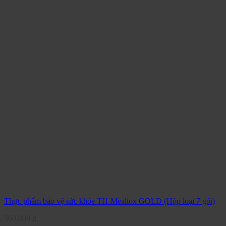
Thực phẩm bảo vệ sức khỏe TH-Mealtox GOLD (Hộp loại 7 gói)
560.000
₫