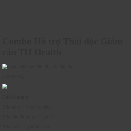
Combo Hỗ trợ Thải độc Giảm
cân TH Health
|
Đã bán 680
|
Pháp lý đầy đủ
4.280.000
₫
Cách dùng 1:
Bữa sáng = 1 gói Mealtox
Bữa phụ 9h sáng = 1 gói Tảo
Bữa trưa = 1 gói Mealtox