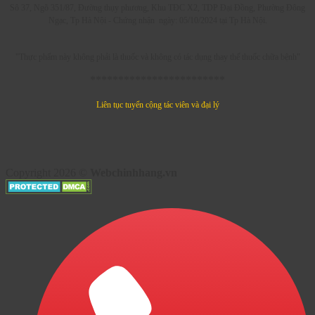
Sô 37, Ngõ 351/87, Đường thụy phương, Khu TĐC X2, TDP Đại Đồng, Phường Đông
Ngạc, Tp Hà Nội - C
hứng nhận ngày: 05/10/2024 tại Tp Hà Nội.
"Thực phẩm này không phải là thuốc và không có tác dụng thay thế thuốc chữa bệnh"
************************
Liên tục tuyển cộng tác viên và đại lý
Copyright 2026 ©
Webchinhhang.vn