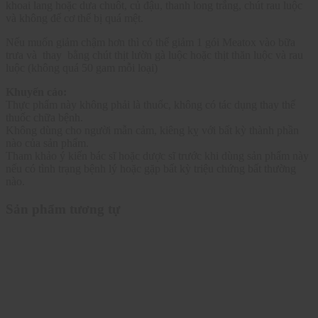
khoai lang hoặc dưa chuôt, củ đậu, thanh long trắng, chút rau luộc
và không để cơ thể bị quá mệt.
Nếu muốn giảm chậm hơn thì có thể giảm 1 gói Meatox vào bữa
trưa và thay bằng chút thịt lườn gà luộc hoặc thịt thăn luộc và rau
luộc (không quá 50 gam mỗi loại)
Khuyến cáo:
Thực phẩm này không phải là thuốc, không có tác dụng thay thế
thuốc chữa bệnh.
Không dùng cho người mẫn cảm, kiêng kỵ với bất kỳ thành phần
nào của sản phẩm.
Tham khảo ý kiến bác sĩ hoặc dược sĩ trước khi dùng sản phẩm này
nếu có tình trạng bệnh lý hoặc gặp bất kỳ triệu chứng bất thường
nào.
Sản phẩm tương tự