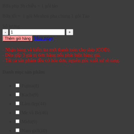
Bữa phụ 3h chiều = 1 gói tảo
Bữa tối = 1 gói Mealtox pha chung 1 gói Tảo
Số lượng
Mua ngay
Thêm giỏ hàng
- Nhận hàng và kiểm tra mới thanh toán cho ship (COD).
- Đền gấp 3 giá trị đơn hàng nếu phát hiện hàng giả.
- Tất cả sản phẩm đều có hóa đơn, nguồn gốc xuất xứ rõ ràng.
Danh mục sản phẩm
Fujina
(8)
Kachi
(9)
Làm đẹp
(44)
Mẹ và Bé
(46)
Midu
(9)
Nam giới
(10)