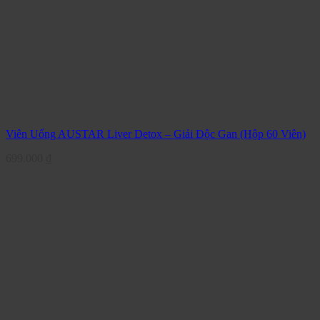
Viên Uống AUSTAR Liver Detox – Giải Độc Gan (Hộp 60 Viên)
699.000
₫