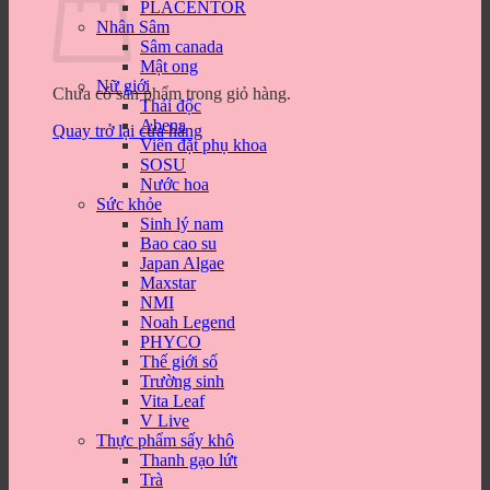
PLACENTOR
Nhân Sâm
Sâm canada
Mật ong
Nữ giới
Chưa có sản phẩm trong giỏ hàng.
Thải độc
Abena
Quay trở lại cửa hàng
Viên đặt phụ khoa
SOSU
Nước hoa
Sức khỏe
Sinh lý nam
Bao cao su
Japan Algae
Maxstar
NMI
Noah Legend
PHYCO
Thế giới số
Trường sinh
Vita Leaf
V Live
Thực phẩm sấy khô
Thanh gạo lứt
Trà