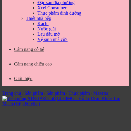
Đặc sản địa phương
Xcel Consumer
Thực phẩm dinh dưỡng
Thiết nhà bếp
Kachi
Nước giặt
Lau dầu mỡ
Vệ sinh nhà cửa
Cẩm nang cô bé
Cẩm nang chiều cao
Giới thiệu
Trang chủ
/
Sản phẩm
/
Sản phẩm
/
Thực phẩm
/
Maxstar