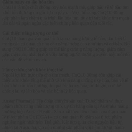
Giảm nguy cơ lão hóa tim
CoQ10 là một chất chống oxy hóa mạnh mẽ, giúp bảo vệ tế bào tim
khỏi tổn thương do gốc tự do gây ra. Việc bổ sung CoQ10 30mg
góp phần làm chậm quá trình lão hóa tim, duy trì sức khỏe tim mạch
lâu dài và ngăn ngừa các biến chứng liên quan đến tuổi tác.
Cải thiện năng lượng cơ thể
CoQ10 tham gia vào quá trình tạo ra năng lượng tế bào, đặc biệt là
trong các cơ quan có nhu cầu năng lượng cao như tim và cơ bắp. Bổ
sung CoQ10 30mg giúp cơ thể tăng cường năng lượng, giảm cảm
giác mệt mỏi, nhất là đối với những người thường xuyên mệt mỏi do
các vấn đề về tim mạch.
Tăng cường sức khỏe tổng thể
Ngoài lợi ích trực tiếp cho tim mạch, CoQ10 30mg còn giúp cải
thiện sức khỏe tổng thể nhờ vào khả năng chống oxy hóa, bảo vệ tế
bào khỏi các tổn thương do quá trình oxy hóa, từ đó giúp cơ thể
chống lại sự lão hóa và các bệnh lý liên quan.
Austar Pharma là Tập đoàn chuyên sản xuất Dược phẩm và thực
phẩm chức năng chất lượng cao, uy tín hàng đầu tại Australia mang
thương hiệu Austar Health. Sản xuất theo tiêu chuẩn của Cục quản
lý dược phẩm Úc (TGA) – cơ quan quản lý giám sát dược phẩm
nghiêm ngặt nhất trên Thế giới. Kết hợp giữa các nguyên liệu tự
nhiên tại Australia, tạo nên những sản phẩm với hàm lượng thành