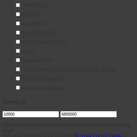
Nước hoa
(3)
Olivo
(7)
Sữa bột
(19)
Thực phẩm
(117)
Thực phẩm sấy khô
(4)
Trà
(9)
Trang điểm
(11)
V Live-international – Thực phẩm chức năng
(4)
Vệ sinh nhà cửa
(28)
Đặc sản địa phương
(3)
Khoảng giá
Viên uống hỗ trợ sức khỏe tim mạch AUSTAR CoQ10 150mg
là gì?
Viên uống hỗ trợ sức khỏe tim mạch
AUSTAR CoQ10 150mg
là