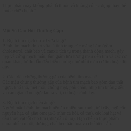
Thực phẩm này không phải là thuốc và không có tác dụng thay thế
thuốc chữa bệnh.”
Một Số Câu Hỏi Thường Gặp:
1. Bệnh tim mạch do xơ vữa là gì?
Bệnh tim mạch do xơ vữa là tình trạng các mảng bám (gồm
cholesterol, chất béo và canxi) tích tụ trong thành động mạch, gây
hẹp và cứng mạch máu, làm giảm lưu lượng máu đến tim và các cơ
quan khác, từ đó dẫn đến biến chứng như nhồi máu cơ tim hoặc đột
quỵ.
2. Các triệu chứng thường gặp của bệnh tim mạch?
Các triệu chứng thường gặp của bệnh tim mạch bao gồm đau thắt
ngực, khó thở, mệt mỏi, chóng mặt, phù chân, nhịp tim không đều
và cảm giác đau ngực lan ra vai, cổ hoặc cánh tay.
3. Bệnh tim mạch nên ăn gì?
Người mắc bệnh tim mạch nên ăn nhiều rau xanh, trái cây, ngũ cốc
nguyên hạt, cá giàu omega-3 (như cá hồi, cá thu), các loại hạt và
dầu thực vật tốt cho tim (như dầu ô liu). Hạn chế ăn thực phẩm
chứa nhiều muối, đường, chất béo bão hòa và chế biến sẵn.