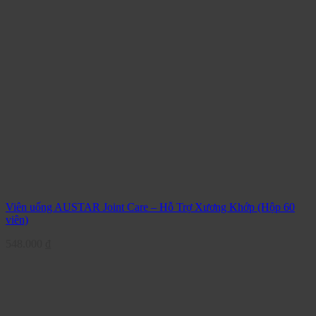
Viên uống AUSTAR Joint Care – Hỗ Trợ Xương Khớp (Hộp 60
viên)
548.000
₫