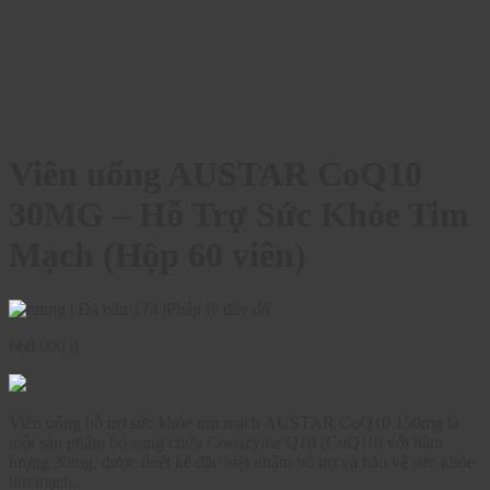
Viên uống AUSTAR CoQ10
30MG – Hỗ Trợ Sức Khỏe Tim
Mạch (Hộp 60 viên)
|
Đã bán 174
|
Pháp lý đầy đủ
668.000
₫
Viên uống hỗ trợ sức khỏe tim mạch AUSTAR CoQ10 150mg là
một sản phẩm bổ sung chứa Coenzyme Q10 (CoQ10) với hàm
lượng 30mg, được thiết kế đặc biệt nhằm hỗ trợ và bảo vệ sức khỏe
tim mạch.