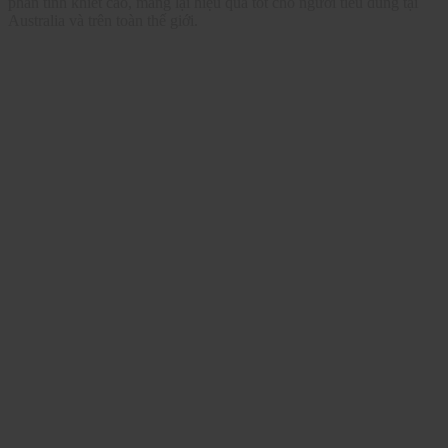
phần tinh khiết cao, mang lại hiệu quả tốt cho người tiêu dùng tại
Australia và trên toàn thế giới.