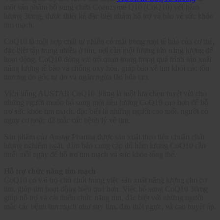
một sản phẩm bổ sung chứa Coenzyme Q10 (CoQ10) với hàm
lượng 30mg, được thiết kế đặc biệt nhằm hỗ trợ và bảo vệ sức khỏe
tim mạch.
CoQ10 là một hợp chất tự nhiên có mặt trong mọi tế bào của cơ thể,
đặc biệt tập trung nhiều ở tim, nơi cần một lượng lớn năng lượng để
hoạt động. CoQ10 đóng vai trò quan trọng trong quá trình sản xuất
năng lượng tế bào và chống oxy hóa, giúp bảo vệ tim khỏi các tổn
thương do gốc tự do và ngăn ngừa lão hóa tim.
Viên uống AUSTAR CoQ10 30mg là một lựa chọn tuyệt vời cho
những người muốn bổ sung một liều lượng CoQ10 cao hơn để hỗ
trợ sức khỏe tim mạch, đặc biệt là những người cao tuổi, người có
nguy cơ hoặc đã mắc các bệnh lý về tim.
Sản phẩm của Austar Pharma được sản xuất theo tiêu chuẩn chất
lượng nghiêm ngặt, đảm bảo cung cấp đủ hàm lượng CoQ10 cần
thiết mỗi ngày để hỗ trợ tim mạch và sức khỏe tổng thể.
Hỗ trợ chức năng tim mạch
CoQ10 có vai trò chủ chốt trong việc sản xuất năng lượng cho cơ
tim, giúp tim hoạt động hiệu quả hơn. Việc bổ sung CoQ10 30mg
giúp hỗ trợ và cải thiện chức năng tim, đặc biệt với những người
mắc các bệnh tim mạch như suy tim, đau thắt ngực, và cao huyết áp.