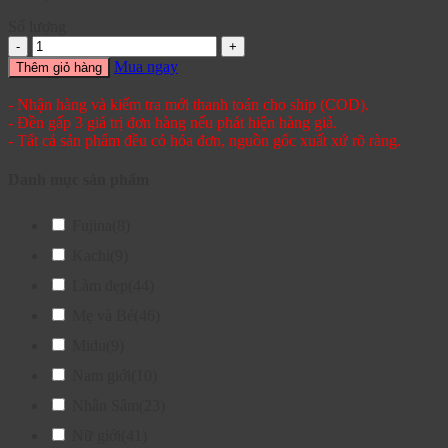
Số lượng
Mua ngay
Thêm giỏ hàng
- Nhận hàng và kiểm tra mới thanh toán cho ship (COD).
- Đền gấp 3 giá trị đơn hàng nếu phát hiện hàng giả.
- Tất cả sản phẩm đều có hóa đơn, nguồn gốc xuất xứ rõ ràng.
Danh mục sản phẩm
Fujina
(8)
Kachi
(9)
Làm đẹp
(44)
Mẹ và Bé
(46)
Midu
(9)
Nam giới
(10)
Nhân Sâm
(23)
Nữ giới
(41)