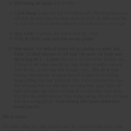
Đối tượng sử dụng:
Trẻ từ 9M+
Cách dùng:
Giúp cho Trẻ từ 9 tháng tuổi chủ động làm quen
với thức ăn tươi nguyên bằng cách cho thức ăn mềm như thịt
cá, trái cây, rau củ vào túi silicone, cài chốt và cho con tự ăn.
Quy cách:
1 bộ/hộp, thể tích ti nhai XL 20ml
NSX & HSD:
xem trên bao bì sản phẩm
Bảo quản:
Vệ sinh dễ dàng với xà phòng và nước ấm.
Phần Ti nhai silicone có thể luộc với nước sôi hoặc máy
tiệt trùng từ 3 – 5 phút
như cách vệ sinh Núm Ti bình sữa
.
Ti nhai có thể bám màu từ các thực phẩm có nhiều caroten
như: đu đủ, cà rốt, dưa hấu, bí ngô, cam.. điều đó là bình
thường hãy tiếp tục sử dụng màu sẽ tự phai đi khi không
dùng những loại thực phẩm đó tiếp.
Luôn giám sát khi cho
Trẻ sử dụng. Khi có dấu hiệu hư hỏng hoặc nguy hiểm đề
nghị vứt ngay sản phẩm. Không để trẻ chơi đùa chạy nhảy
khi cầm sản phẩm trên tay hoặc trong miệng, chỉ nên sử dụng
Túi nhai trong giờ ăn.
Xem hướng dẫn hoàn chỉnh bên
trong bao bì.
Mô tả ngắn:
Túi nhai chống hóc plus kidsme size XL
(Food Feeder Plus) đoạt