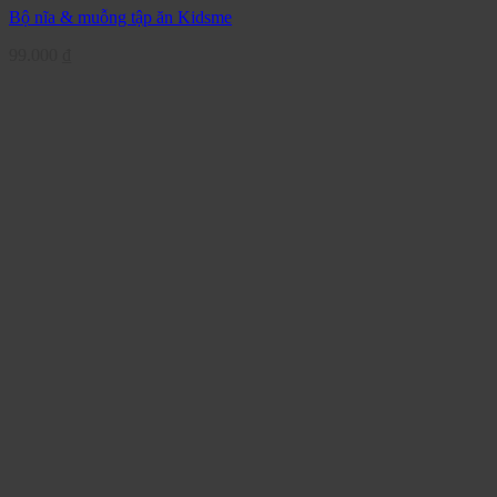
Bộ nĩa & muỗng tập ăn Kidsme
99.000
₫