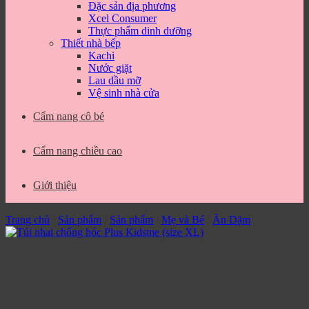
Đặc sản địa phương
Xcel Consumer
Thực phẩm dinh dưỡng
Thiết nhà bếp
Kachi
Nước giặt
Lau dầu mỡ
Vệ sinh nhà cửa
Cẩm nang cô bé
Cẩm nang chiều cao
Giới thiệu
Trang chủ
/
Sản phẩm
/
Sản phẩm
/
Mẹ và Bé
/
Ăn Dặm