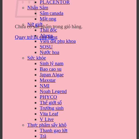
PLACENTOR
Nhân Sâm
Sâm canada
Mật ong
Nữ giới
Chưa có sản phẩm trong giỏ hàng.
Thải độc
Abena
Quay trở lại cửa hàng
Viên đặt phụ khoa
SOSU
Nước hoa
Sức khỏe
Sinh lý nam
Bao cao su
Japan Algae
Maxstar
NMI
Noah Legend
PHYCO
Thế giới số
Trường sinh
Vita Leaf
V Live
Thực phẩm sấy khô
Thanh gạo lứt
Trà