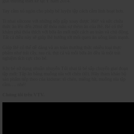
giải thưởng thiết kế tại Ý năm 2014.
Tay cầm xỏ ngón cho phép bé luyện tập cách cầm linh hoạt hơn.
Ti nhai silicone với những nếp gấp xoay được 360º và sức chứa
thức ăn lên đến 20ml để thỏa mãn sự thèm ăn của Bé. Bé có thể
khám phá thỏa thích với bữa ăn mới một cách an toàn và chủ động.
Tất cả điều này sẽ giúp Bé hướng tới thói quen ăn uống lành mạnh.
Giúp Bé có thể dễ dàng và an toàn thưởng thức nhiều loại thực
phẩm như trái cây, rau củ, thịt cá và mỗi bữa ăn đều là một trải
nghiệm tích cực cho bé.
Khi bé sử dụng nhuần nhuyễn Túi nhai là bé sắp chuyển giai đoạn
tập mới: Tập ăn bằng muỗng nĩa với chén (tô). Hãy tham khảo bộ
sản phẩm tiếp theo của kidsme: tô chén, miếng hít, muỗng nĩa tập
cầm…. nhé!
Chúng tôi trên VTV.