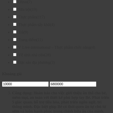
Olivo
(7)
Sữa bột
(19)
Thực phẩm
(117)
Thực phẩm sấy khô
(4)
Trà
(9)
Trang điểm
(11)
V Live-international – Thực phẩm chức năng
(4)
Vệ sinh nhà cửa
(28)
Đặc sản địa phương
(3)
Khoảng giá
Công dụng: Hoàn hảo cho việc giới thiệu ăn thô cho bé,
mềm mại, an toàn với thiết kế phù hợp tay Bé. Phát triển
5 giác quan, hỗ trợ tiêu hóa, phát triển ngôn ngữ, trí
thông minh. Đặc biệt giúp Bé có thói quen ăn tự chủ từ
sớm và luôn hạnh phúc trong chính bữa ăn của mình.