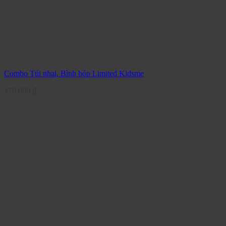
Combo Túi nhai, Bình bóp Limited Kidsme
479.000
₫