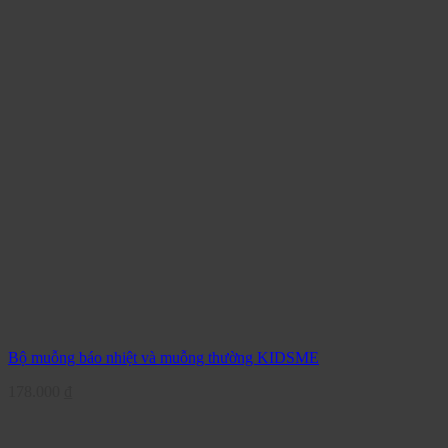
Bộ muỗng báo nhiệt và muỗng thường KIDSME
178.000
₫