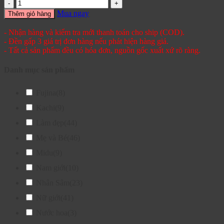
Mua ngay
Thêm giỏ hàng
- Nhận hàng và kiểm tra mới thanh toán cho ship (COD).
- Đền gấp 3 giá trị đơn hàng nếu phát hiện hàng giả.
- Tất cả sản phẩm đều có hóa đơn, nguồn gốc xuất xứ rõ ràng.
Danh mục sản phẩm
Fujina
(8)
Kachi
(9)
Làm đẹp
(44)
Mẹ và Bé
(46)
Midu
(9)
Nam giới
(10)
Nhân Sâm
(23)
Nữ giới
(41)
Nước hoa
(3)