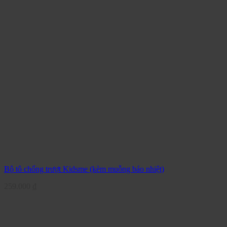
Bộ tô chống trượt Kidsme (kèm muỗng báo nhiệt)
259.000
₫