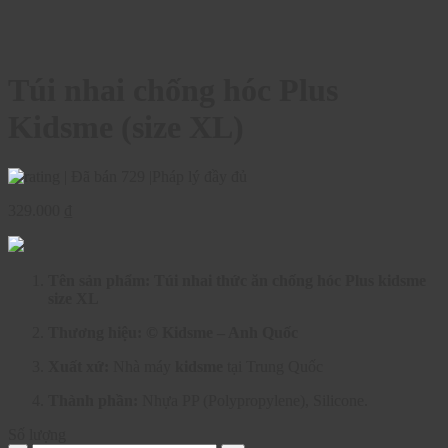
Túi nhai chống hóc Plus
Kidsme (size XL)
|
Đã bán 729
|
Pháp lý đầy đủ
329.000
₫
Tên sản phẩm:
Túi nhai thức ăn chống hóc Plus kidsme
size XL
Thương hiệu:
© Kidsme – Anh Quốc
Xuất xứ:
Nhà máy
kidsme
tại Trung Quốc
Thành phần:
Nhựa PP (Polypropylene), Silicone.
Số lượng