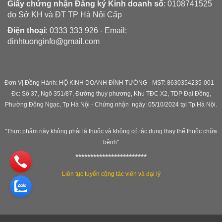
Giấy chứng nhận Đăng ký Kinh doanh số
: 0108741525
do Sở KH và ĐT TP Hà Nội Cấp
Điện thoại
: 0333 333 926 - Email:
dinhtuonginfo@gmail.com
Đơn Vị Đồng Hành: HỘ KINH DOANH ĐÌNH TƯỞNG - MST: 8630354235-001 -
Đc: Sô 37, Ngõ 351/87, Đường thụy phương, Khu TĐC X2, TDP Đại Đồng,
Phường Đông Ngạc, Tp Hà Nội - C
hứng nhận ngày: 05/10/2024 tại Tp Hà Nội.
"Thực phẩm này không phải là thuốc và không có tác dụng thay thế thuốc chữa
bệnh"
************************
Liên tục tuyển cộng tác viên và đại lý