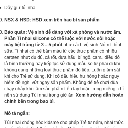
Dây giữ túi nhai
NSX & HSD: HSD
xem trên bao bì sản phẩm
Bảo quản:
Vệ sinh dễ dàng với xà phòng và nước ấm.
Phần Ti nhai silicone có thể luộc với nước sôi hoặc
máy tiệt trùng từ 3 – 5 phút
như cách vệ sinh Núm ti bình
sữa
.
Ti nhai có thể bám màu từ các thực phẩm có nhiều
caroten như: đu đủ, cà rốt, dưa hấu, bí ngô, cam.. điều đó
là bình thường hãy tiếp tục sử dụng màu sẽ tự phai đi khi
không dùng những loại thực phẩm đó tiếp.
Luôn giám sát
khi cho Trẻ sử dụng. Khi có dấu hiệu hư hỏng hoặc nguy
hiểm đề nghị vứt ngay sản phẩm. Không để trẻ chơi đùa
chạy nhảy khi cầm sản phẩm trên tay hoặc trong miệng, chỉ
nên sử dụng Túi nhai trong giờ ăn.
Xem hướng dẫn hoàn
chỉnh bên trong bao bì.
Mô tả ngắn:
Túi nhai chống hóc kidsme cho phép Trẻ tự nếm, nhai thức