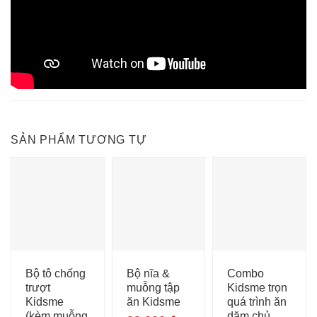
SẢN PHẨM TƯƠNG TỰ
Bộ tô chống
Bộ nĩa &
Combo
trượt
muỗng tập
Kidsme trọn
Kidsme
ăn Kidsme
quá trình ăn
(kèm muỗng
dặm chủ