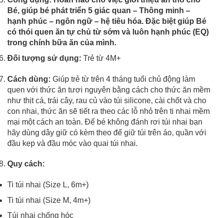
Bé, giúp bé phát triển 5 giác quan – Thông minh –
hạnh phúc – ngôn ngữ – hệ tiêu hóa. Đặc biệt giúp Bé
có thói quen ăn tự chủ từ sớm và luôn hạnh phúc (EQ)
trong chính bữa ăn của mình.
Đối tượng sử dụng:
Trẻ từ 4M+
Cách dùng:
Giúp trẻ từ trên 4 tháng tuổi chủ động làm
quen với thức ăn tươi nguyên bằng cách cho thức ăn mềm
như thịt cá, trái cây, rau củ vào túi silicone, cài chốt và cho
con nhai, thức ăn sẽ tiết ra theo các lỗ nhỏ trên ti nhai mềm
mại một cách an toàn. Để bé không đánh rơi túi nhai bạn
hãy dùng dây giữ có kèm theo để giữ túi trên áo, quần với
đầu kẹp và đầu móc vào quai túi nhai.
Quy cách:
Ti túi nhai (Size L, 6m+)
Ti túi nhai (Size M, 4m+)
Túi nhai chống hóc