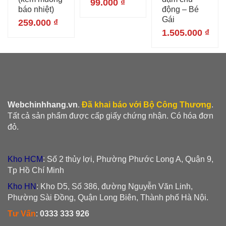
99.000
₫
báo nhiệt)
động – Bé
Gái
259.000
₫
1.505.000
₫
Webchinhhang.vn
.
Đã khai báo với Bộ Công Thương
.
Tất cả sản phẩm được cấp giấy chứng nhận. Có hóa đơn
đỏ.
Kho HCM
: Số 2 thủy lợi, Phường Phước Long A, Quận 9,
Tp Hồ Chí Minh
Kho HN
: Kho D5, Số 386, đường Nguyễn Văn Linh,
Phường Sài Đồng, Quận Long Biên, Thành phố Hà Nội.
Tư Vấn
:
0333 333 926