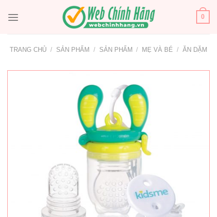
Bỏ
qua
0
nội
dung
TRANG CHỦ
/
SẢN PHẨM
/
SẢN PHẨM
/
MẸ VÀ BÉ
/
ĂN DẶM