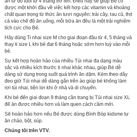
ăn từ độ tuổi từ 4 tháng trở lên. Điều này sẽ giúp Bé có
được một khởi đầu về việc kết hợp các vitamin và khoáng
chất quan trọng từ thức ăn tươi nguyên: trái cây, rau củ, thịt
cá vào chế độ ăn uống, mỗi bữa ăn đều là một trải nghiệm
tích cực cho Bé.
Hãy dùng Ti nhai size M cho giai đoạn đầu từ 4, 5 tháng và
thay ti size L khi bé đạt 6 tháng hoặc sớm hơn tuỳ vào mỗi
bé.
Sự kết hợp hoàn hảo của nhiều Túi nhai đa dạng màu
sắc và nhiều kích thước ti nhai khác nhau, giúp Bé dễ
dàng sử dụng trong suốt quá trình ăn dặm. Kèm theo dây
đeo giữ Túi nhai dễ dàng gắn trên áo giúp bé không làm
rơi túi nhai, tiện lợi khi ở nhà và di chuyển.
Khi bé đến giai đoạn 9 tháng cần trang bị Túi nhai size XL
để ăn được nhiều hơn và làm quen cách cầm mới.
Sẽ hoàn hảo hơn nếu Bé được dùng Bình Bóp kidsme tự
ăn cháo, bột, súp.
Chúng tôi trên VTV.